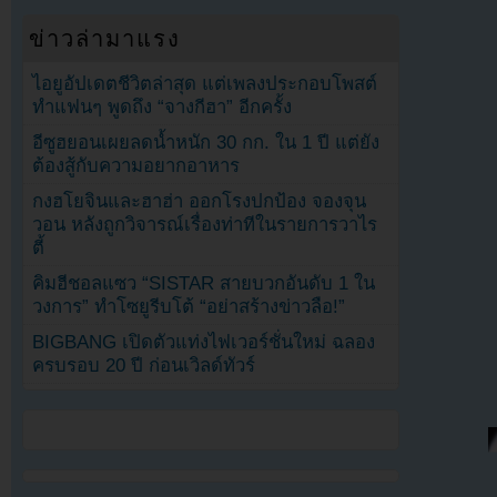
ข่าวล่ามาแรง
ไอยูอัปเดตชีวิตล่าสุด แต่เพลงประกอบโพสต์
ทำแฟนๆ พูดถึง “จางกีฮา” อีกครั้ง
อีซูฮยอนเผยลดน้ำหนัก 30 กก. ใน 1 ปี แต่ยัง
ต้องสู้กับความอยากอาหาร
กงฮโยจินและฮาฮ่า ออกโรงปกป้อง จองจุน
วอน หลังถูกวิจารณ์เรื่องท่าทีในรายการวาไร
ตี้
คิมฮีชอลแซว “SISTAR สายบวกอันดับ 1 ใน
วงการ” ทำโซยูรีบโต้ “อย่าสร้างข่าวลือ!”
BIGBANG เปิดตัวแท่งไฟเวอร์ชั่นใหม่ ฉลอง
ครบรอบ 20 ปี ก่อนเวิลด์ทัวร์