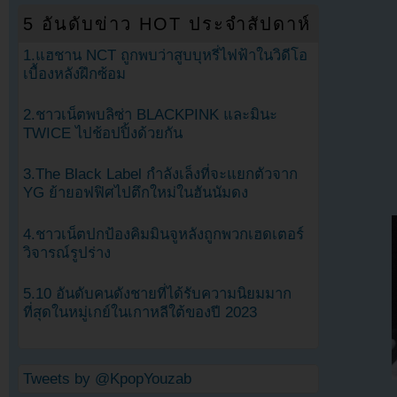
5 อันดับข่าว HOT ประจำสัปดาห์
1.แฮชาน NCT ถูกพบว่าสูบบุหรี่ไฟฟ้าในวิดีโอ
เบื้องหลังฝึกซ้อม
2.ชาวเน็ตพบลิซ่า BLACKPINK และมินะ
TWICE ไปช้อปปิ้งด้วยกัน
3.The Black Label กำลังเล็งที่จะแยกตัวจาก
YG ย้ายอฟฟิศไปตึกใหม่ในฮันนัมดง
4.ชาวเน็ตปกป้องคิมมินจูหลังถูกพวกเฮดเตอร์
วิจารณ์รูปร่าง
5.10 อันดับคนดังชายที่ได้รับความนิยมมาก
ที่สุดในหมู่เกย์ในเกาหลีใต้ของปี 2023
Tweets by @KpopYouzab