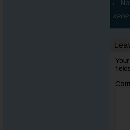
← Nex
KPOP Y
Lea
Your
fiel
Com