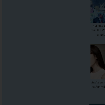
4Minute ป
เพลง Is It 
สายฝน
ฮันฮโยจูถ
เธอเกี่ยวกั