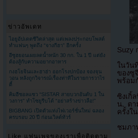
ข่าวอัพเดท
ไอยูอัปเดตชีวิตล่าสุด แต่เพลงประกอบโพสต์
ทำแฟนๆ พูดถึง “จางกีฮา” อีกครั้ง
Suzy ก
อีซูฮยอนเผยลดน้ำหนัก 30 กก. ใน 1 ปี แต่ยัง
ต้องสู้กับความอยากอาหาร
ในวันท
กงฮโยจินและฮาฮ่า ออกโรงปกป้อง จองจุน
ของซูจ
วอน หลังถูกวิจารณ์เรื่องท่าทีในรายการวาไร
พร้อมก
ตี้
คิมฮีชอลแซว “SISTAR สายบวกอันดับ 1 ใน
ซิงเกิ
วงการ” ทำโซยูรีบโต้ “อย่าสร้างข่าวลือ!”
น. ตาม
ครั้งใน
BIGBANG เปิดตัวแท่งไฟเวอร์ชั่นใหม่ ฉลอง
ครบรอบ 20 ปี ก่อนเวิลด์ทัวร์
ชมภาพท
Like แฟนเพจของเราเพื่อติดตาม