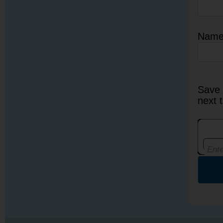
Nam
Save 
next 