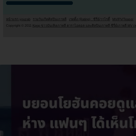
หน้าแรก youzab
รวมวันเกิดศิลปินเกาหลี
เรตติ้ง (Rating) : ซีรี่ย์/วาไรตี้
MV/PV/Teaser
Copyright © 2011
Kpop ข่าวบันเทิงเกาหลี ดาราไอดอล และศิลปินเกาหลี ซีรี่ย์เกาหลี MV เ