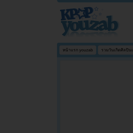
หน้าแรก youzab
รวมวันเกิดศิลปิน