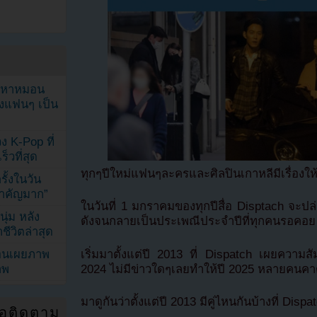
ัญหาหมอน
ังแฟนๆ เป็น
ง K-Pop ที่
็วที่สุด
ทุกๆปีใหม่แฟนๆละครและศิลปินเกาหลีมีเรื่องให้ล
้งในวัน
้สำคัญมาก”
ในวันที่ 1 มกราคมของทุกปีสื่อ Disptach จะป
ุ่ม หลัง
ดังจนกลายเป็นประเพณีประจำปีที่ทุกคนรอคอย
ีวิตล่าสุด
เริ่มมาตั้งแต่ปี 2013 ที่ Dispatch เผยความสั
ยอนเผยภาพ
2024 ไม่มีข่าวใดๆเลยทำให้ปี 2025 หลายคนคาดหวั
าพ
มาดูกันว่าตั้งแต่ปี 2013 มีคู่ไหนกันบ้างที่ Disp
่อติดตาม