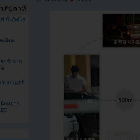
ำสัปดาห์
ฟ้าในวิดีโอ
ละมินะ
ะแยกตัวจาก
ดง
วกเฮดเตอร์
ามนิยมมาก
2023