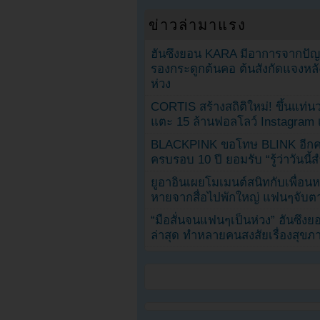
ข่าวล่ามาแรง
ฮันซึงยอน KARA มีอาการจากป
รองกระดูกต้นคอ ต้นสังกัดแจงหล
ห่วง
CORTIS สร้างสถิติใหม่! ขึ้นแท่นว
แตะ 15 ล้านฟอลโลว์ Instagram เร
BLACKPINK ขอโทษ BLINK อีกครั
ครบรอบ 10 ปี ยอมรับ “รู้ว่าวันนี
ยูอาอินเผยโมเมนต์สนิทกับเพื่อนหน
หายจากสื่อไปพักใหญ่ แฟนๆจับตาช
“มือสั่นจนแฟนๆเป็นห่วง” ฮันซึง
ล่าสุด ทำหลายคนสงสัยเรื่องสุขภ