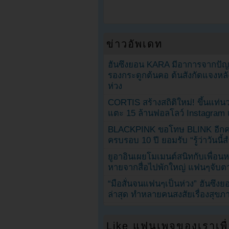
ข่าวอัพเดท
ฮันซึงยอน KARA มีอาการจากป
รองกระดูกต้นคอ ต้นสังกัดแจงหล
ห่วง
CORTIS สร้างสถิติใหม่! ขึ้นแท่นว
แตะ 15 ล้านฟอลโลว์ Instagram เร
BLACKPINK ขอโทษ BLINK อีกครั
ครบรอบ 10 ปี ยอมรับ “รู้ว่าวันนี
ยูอาอินเผยโมเมนต์สนิทกับเพื่อนหน
หายจากสื่อไปพักใหญ่ แฟนๆจับตาช
“มือสั่นจนแฟนๆเป็นห่วง” ฮันซึง
ล่าสุด ทำหลายคนสงสัยเรื่องสุขภ
Like แฟนเพจของเราเพื