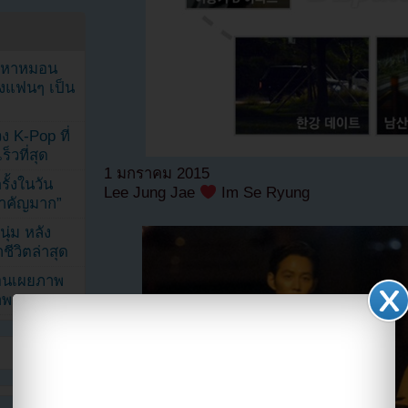
ัญหาหมอน
ังแฟนๆ เป็น
ง K-Pop ที่
็วที่สุด
1 มกราคม 2015
้งในวัน
Lee Jung Jae
Im Se Ryung
้สำคัญมาก”
ุ่ม หลัง
ีวิตล่าสุด
ยอนเผยภาพ
าพ