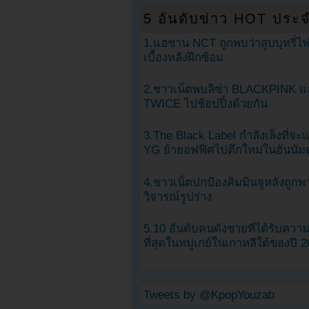
5 อันดับข่าว HOT ประจ
1.แฮชาน NCT ถูกพบว่าสูบบุหรี่ไฟ
เบื้องหลังฝึกซ้อม
2.ชาวเน็ตพบลิซ่า BLACKPINK แ
TWICE ไปช้อปปิ้งด้วยกัน
3.The Black Label กำลังเล็งที่จ
YG ย้ายอฟฟิศไปตึกใหม่ในฮันนัม
4.ชาวเน็ตปกป้องคิมมินจูหลังถูกพ
วิจารณ์รูปร่าง
5.10 อันดับคนดังชายที่ได้รับคว
ที่สุดในหมู่เกย์ในเกาหลีใต้ของปี 
Tweets by @KpopYouzab