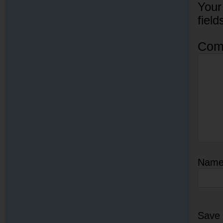
Your
fiel
Com
Nam
Save 