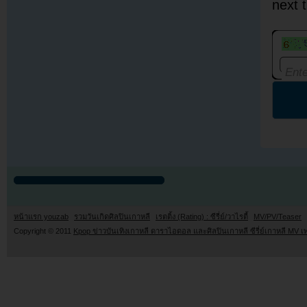
next 
หน้าแรก youzab
รวมวันเกิดศิลปินเกาหลี
เรตติ้ง (Rating) : ซีรี่ย์/วาไรตี้
MV/PV/Teaser
Copyright © 2011
Kpop ข่าวบันเทิงเกาหลี ดาราไอดอล และศิลปินเกาหลี ซีรี่ย์เกาหลี MV เ