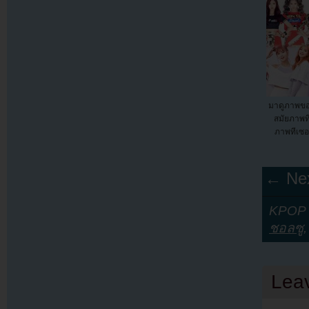
มาดูภาพขอ
สมัยภาพที
ภาพทีเซอร
← Nex
KPOP Y
ชอลซู
Lea