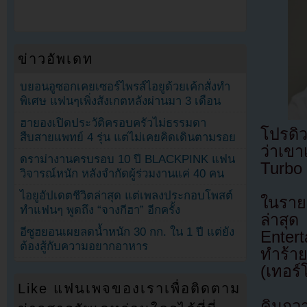
ข่าวอัพเดท
บยอนอูซอกเคยเซอร์ไพรส์ไอยูด้วยเค้กสั่งทำ
พิเศษ แฟนๆเพิ่งสังเกตหลังผ่านมา 3 เดือน
ฮายองเปิดประวัติครอบครัวไม่ธรรมดา
โปรดิว
สืบสายแพทย์ 4 รุ่น แต่ไม่เคยคิดเดินตามรอย
ว่าเขา
ดราม่างานครบรอบ 10 ปี BLACKPINK แฟน
Turbo
วิจารณ์หนัก หลังจำกัดผู้ร่วมงานแค่ 40 คน
ไอยูอัปเดตชีวิตล่าสุด แต่เพลงประกอบโพสต์
ในราย
ทำแฟนๆ พูดถึง “จางกีฮา” อีกครั้ง
ล่าสุ
อีซูฮยอนเผยลดน้ำหนัก 30 กก. ใน 1 ปี แต่ยัง
Entert
ต้องสู้กับความอยากอาหาร
ทำร้าย
(เทอร์
Like แฟนเพจของเราเพื่อติดตาม
คิมกวา