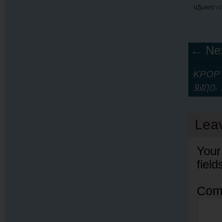
ปฏิเสธข่า
← Nex
KPOP Y
จงกุก
,
Lea
Your
fiel
Com