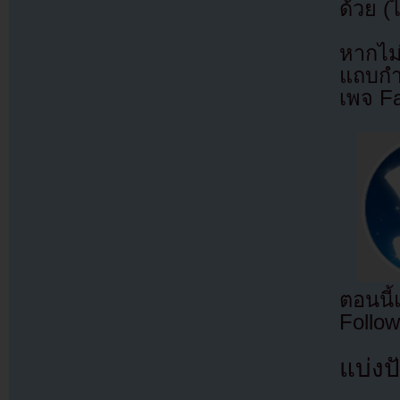
ด้วย (
หากไม
แถบกำล
เพจ F
ตอนนี
Follow
แบ่งปั