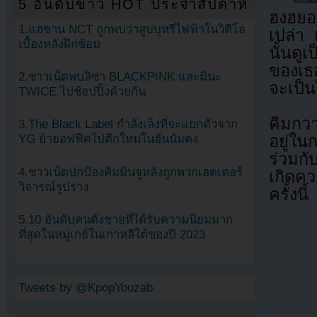
5 อันดับข่าว HOT ประจำสัปดาห์
ฮงฮยอ
1.แฮชาน NCT ถูกพบว่าสูบบุหรี่ไฟฟ้าในวิดีโอ
เปล่า 
เบื้องหลังฝึกซ้อม
นั้นดู
ของเธอ
2.ชาวเน็ตพบลิซ่า BLACKPINK และมินะ
จะเป็น
TWICE ไปช้อปปิ้งด้วยกัน
คิมกวาง
3.The Black Label กำลังเล็งที่จะแยกตัวจาก
อยู่ใน
YG ย้ายอฟฟิศไปตึกใหม่ในฮันนัมดง
ร่วมก
4.ชาวเน็ตปกป้องคิมมินจูหลังถูกพวกเฮดเตอร์
เกิดคว
วิจารณ์รูปร่าง
ครั้งนี้
5.10 อันดับคนดังชายที่ได้รับความนิยมมาก
ที่สุดในหมู่เกย์ในเกาหลีใต้ของปี 2023
Tweets by @KpopYouzab