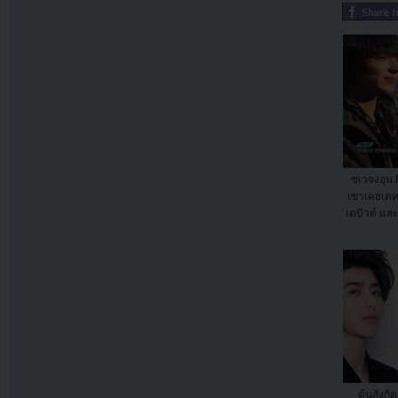
ชเวจงฮุน 
เขาเคยเดท
เดบิวต์ และ
ต้นสังกั