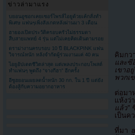
ข่าวล่ามาแรง
บยอนอูซอกเคยเซอร์ไพรส์ไอยูด้วยเค้กสั่งทำ
พิเศษ แฟนๆเพิ่งสังเกตหลังผ่านมา 3 เดือน
ฮายองเปิดประวัติครอบครัวไม่ธรรมดา
สืบสายแพทย์ 4 รุ่น แต่ไม่เคยคิดเดินตามรอย
ดราม่างานครบรอบ 10 ปี BLACKPINK แฟน
คิมกวา
วิจารณ์หนัก หลังจำกัดผู้ร่วมงานแค่ 40 คน
และซี
ไอยูอัปเดตชีวิตล่าสุด แต่เพลงประกอบโพสต์
เขาอยู
ทำแฟนๆ พูดถึง “จางกีฮา” อีกครั้ง
พวกเขา
อีซูฮยอนเผยลดน้ำหนัก 30 กก. ใน 1 ปี แต่ยัง
ต้องสู้กับความอยากอาหาร
ต่อมา
แห้งว่า
แล้ว”
เป็นคว
ที่มา