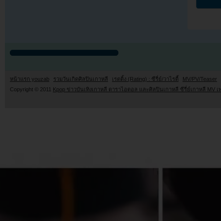
หน้าแรก youzab
รวมวันเกิดศิลปินเกาหลี
เรตติ้ง (Rating) : ซีรี่ย์/วาไรตี้
MV/PV/Teaser
Copyright © 2011
Kpop ข่าวบันเทิงเกาหลี ดาราไอดอล และศิลปินเกาหลี ซีรี่ย์เกาหลี MV เ