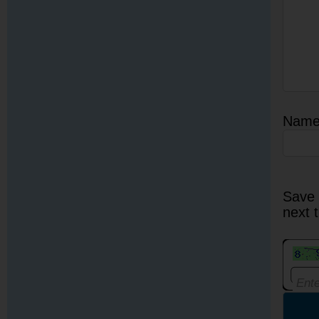
Nam
Save 
next 