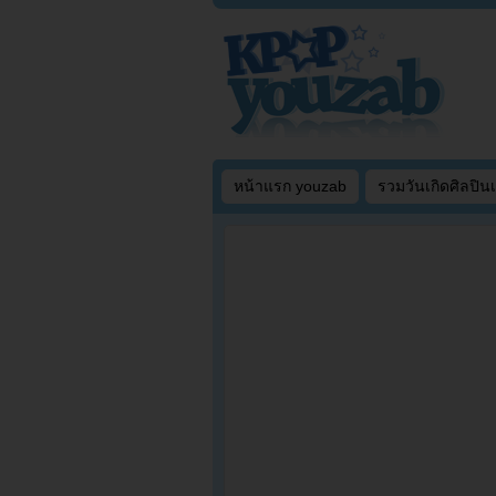
หน้าแรก youzab
รวมวันเกิดศิลปิน