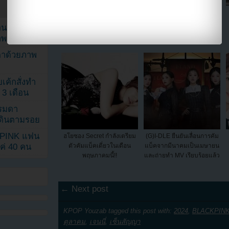
Rainbow เผยภาพคัมแบ็ค
5Dolls คัมแบ็คด้วย MV เพลง
"I Love You, I Don't Love
ของพวกเธอที่กำลังจะเกิดขึ้น
ยอนเผยภาพ
You" feat. ดานี T-ara
าพ
ตาด้วยภาพ
เค้กสั่งทำ
 3 เดือน
รรมดา
ดเดินตามรอย
KPINK แฟน
ฮโยซอง Secret กำลังเตรียม
(G)I-DLE ยืนยันเลื่อนการคัม
ตัวคัมแบ็คเดี่ยวในเดือน
แบ็คจากมีนาคมเป็นเมษายน
แค่ 40 คน
พฤษภาคมนี้!!
และถ่ายทำ MV เรียบร้อยแล้ว
← Next post
KPOP Youzab tagged this post with:
2024
,
BLACKPIN
ตุลาคม
,
เจนนี่
,
เซ็นสัญญา