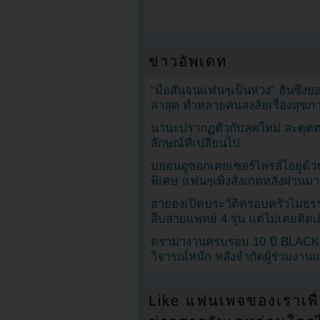
ข่าวอัพเดท
“มือสั่นจนแฟนๆเป็นห่วง” ฮันซึง
ล่าสุด ทำหลายคนสงสัยเรื่องสุขภ
นานะปรากฏตัวกับลุคใหม่ สะดุด
ลักษณ์ที่เปลี่ยนไป
บยอนอูซอกเคยเซอร์ไพรส์ไอยูด้วย
พิเศษ แฟนๆเพิ่งสังเกตหลังผ่านมา
ฮายองเปิดประวัติครอบครัวไม่ธ
สืบสายแพทย์ 4 รุ่น แต่ไม่เคยคิ
ดราม่างานครบรอบ 10 ปี BLAC
วิจารณ์หนัก หลังจำกัดผู้ร่วมงาน
Like แฟนเพจของเราเพื