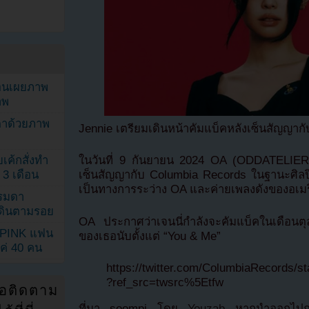
ยอนเผยภาพ
าพ
ตาด้วยภาพ
Jennie เตรียมเดินหน้าคัมแบ็คหลังเซ็นสัญญาก
เค้กสั่งทำ
ในวันที่ 9 กันยายน 2024 OA (ODDATELIER) 
 3 เดือน
เซ็นสัญญากับ Columbia Records ในฐานะศิลปิน
เป็นทางการระว่าง OA และค่ายเพลงดังของอเม
รรมดา
ดเดินตามรอย
OA ประกาศว่าเจนนี่กำลังจะคัมแบ็คในเดือนตุลา
KPINK แฟน
ของเธอนับตั้งแต่ “You & Me”
แค่ 40 คน
https://twitter.com/ColumbiaRecords/
?ref_src=twsrc%5Etfw
่อติดตาม
ที่มา soompi โดย
Youzab
หากนำออกไปกรุ