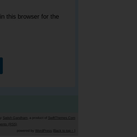
n this browser for the
by
Satish Gandham
, a product of
SwiftThemes.Com
ents (RSS)
powered by
WordPress
[Back to top ↑ ]