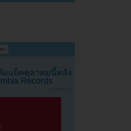
ษณา
ัมแบ็คตุลาคมนี้หลัง
umbia Records
{
NO COMMENTS
}