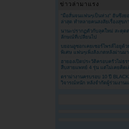
ข่าวล่ามาแรง
“มือสั่นจนแฟนๆเป็นห่วง” ฮันซึง
ล่าสุด ทำหลายคนสงสัยเรื่องสุขภ
นานะปรากฏตัวกับลุคใหม่ สะดุด
ลักษณ์ที่เปลี่ยนไป
บยอนอูซอกเคยเซอร์ไพรส์ไอยูด้วย
พิเศษ แฟนๆเพิ่งสังเกตหลังผ่านมา
ฮายองเปิดประวัติครอบครัวไม่ธ
สืบสายแพทย์ 4 รุ่น แต่ไม่เคยคิ
ดราม่างานครบรอบ 10 ปี BLAC
วิจารณ์หนัก หลังจำกัดผู้ร่วมงาน