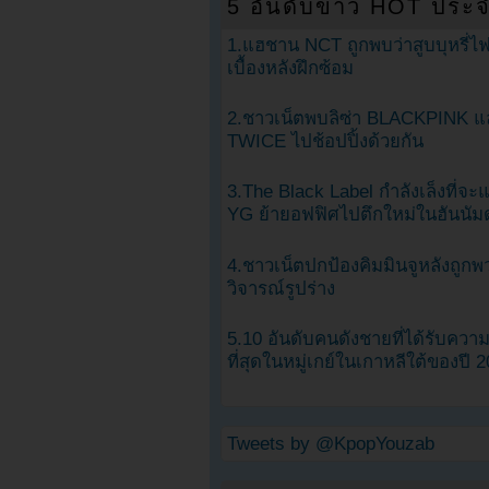
5 อันดับข่าว HOT ประจ
1.แฮชาน NCT ถูกพบว่าสูบบุหรี่ไฟ
เบื้องหลังฝึกซ้อม
2.ชาวเน็ตพบลิซ่า BLACKPINK แ
TWICE ไปช้อปปิ้งด้วยกัน
3.The Black Label กำลังเล็งที่จ
YG ย้ายอฟฟิศไปตึกใหม่ในฮันนัม
4.ชาวเน็ตปกป้องคิมมินจูหลังถูกพ
วิจารณ์รูปร่าง
5.10 อันดับคนดังชายที่ได้รับคว
ที่สุดในหมู่เกย์ในเกาหลีใต้ของปี 
Tweets by @KpopYouzab