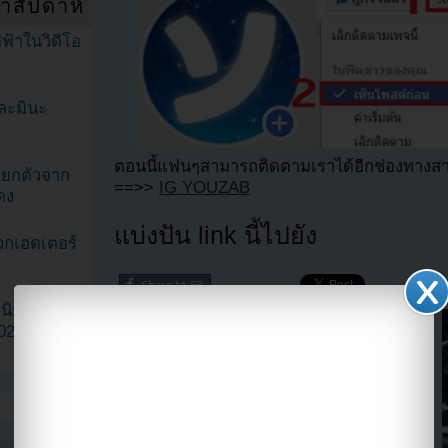
ำสัปดาห์
ฟ้าในวิดีโอ
ละมินะ
ตอนนี้แฟนๆสามารถติดตามเราได้อีกช่องทางสา
ะแยกตัวจาก
==>>
IG YOUZAB
ดง
แบ่งปัน link นี้ไปยัง
วกเฮดเตอร์
ามนิยมมาก
2023