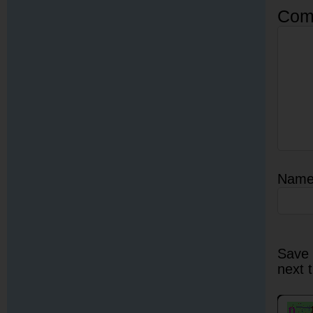
Com
Nam
Save 
next 