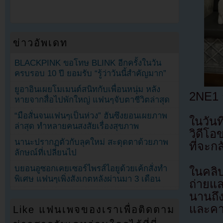
ข่าวอัพเดท
BLACKPINK ขอโทษ BLINK อีกครั้งในวัน
ครบรอบ 10 ปี ยอมรับ “รู้ว่าวันนี้สำคัญมาก”
ยูอาอินเผยโมเมนต์สนิทกับเพื่อนหนุ่ม หลัง
2NE1 ก
หายจากสื่อไปพักใหญ่ แฟนๆจับตาชีวิตล่าสุด
“มือสั่นจนแฟนๆเป็นห่วง” ฮันซึงยอนเผยภาพ
ในวัน
ล่าสุด ทำหลายคนสงสัยเรื่องสุขภาพ
วิดีโอ
นานะปรากฏตัวกับลุคใหม่ สะดุดตาด้วยภาพ
ที่จะก
ลักษณ์ที่เปลี่ยนไป
บยอนอูซอกเคยเซอร์ไพรส์ไอยูด้วยเค้กสั่งทำ
ในคลิ
พิเศษ แฟนๆเพิ่งสังเกตหลังผ่านมา 3 เดือน
ถ่ายแล
นานถึง
และคา
Like แฟนเพจของเราเพื่อติดตาม