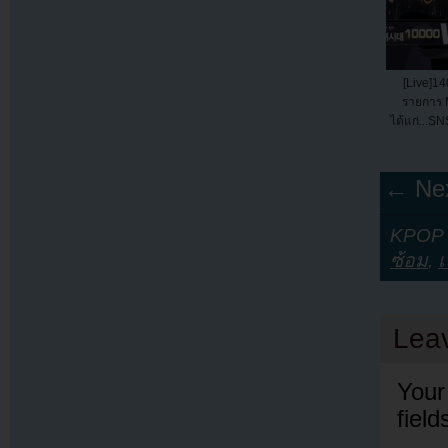
[Live]14
รายการ 
ได้แก่...S
← Nex
KPOP Y
ซ้อม
,
เ
Lea
Your
fiel