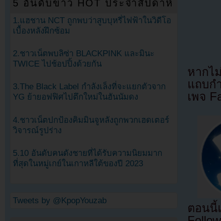
5 อันดับข่าว HOT ประจำสัปดาห์
1.แฮชาน NCT ถูกพบว่าสูบบุหรี่ไฟฟ้าในวิดีโอ
เบื้องหลังฝึกซ้อม
2.ชาวเน็ตพบลิซ่า BLACKPINK และมินะ
TWICE ไปช้อปปิ้งด้วยกัน
หากไม
แถบกำล
3.The Black Label กำลังเล็งที่จะแยกตัวจาก
เพจ F
YG ย้ายอฟฟิศไปตึกใหม่ในฮันนัมดง
4.ชาวเน็ตปกป้องคิมมินจูหลังถูกพวกเฮดเตอร์
วิจารณ์รูปร่าง
5.10 อันดับคนดังชายที่ได้รับความนิยมมาก
ที่สุดในหมู่เกย์ในเกาหลีใต้ของปี 2023
Tweets by @KpopYouzab
ตอนนี
Follow