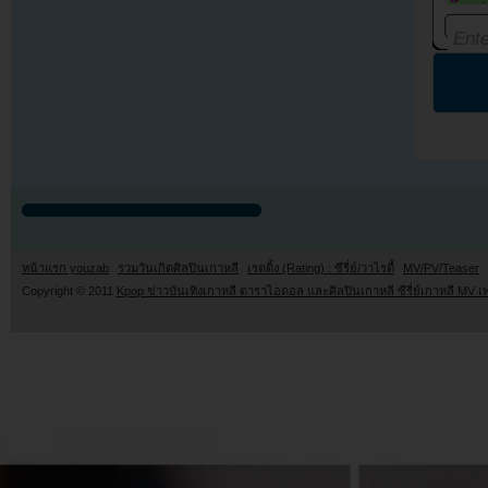
หน้าแรก youzab
รวมวันเกิดศิลปินเกาหลี
เรตติ้ง (Rating) : ซีรี่ย์/วาไรตี้
MV/PV/Teaser
Copyright © 2011
Kpop ข่าวบันเทิงเกาหลี ดาราไอดอล และศิลปินเกาหลี ซีรี่ย์เกาหลี MV เ