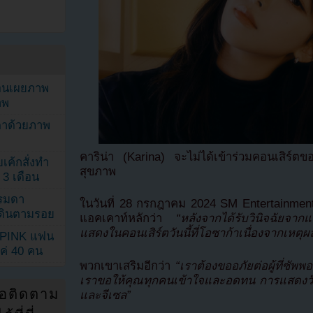
ยอนเผยภาพ
าพ
ตาด้วยภาพ
คาริน่า (Karina) จะไม่ได้เข้าร่วมคอนเสิร
เค้กสั่งทำ
สุขภาพ
 3 เดือน
รรมดา
ในวันที่ 28 กรกฎาคม 2024 SM Entertainmen
ดเดินตามรอย
แอคเคาท์หลักว่า
“หลังจากได้รับวินิจฉัยจาก
แสดงในคอนเสิร์ตวันนี้ที่โอซาก้าเนื่องจากเหตุ
KPINK แฟน
แค่ 40 คน
พวกเขาเสริมอีกว่า
“เราต้องขออภัยต่อผู้ที่ซั
เราขอให้คุณทุกคนเข้าใจและอดทน การแสดงวันนี
่อติดตาม
และจีเซล”