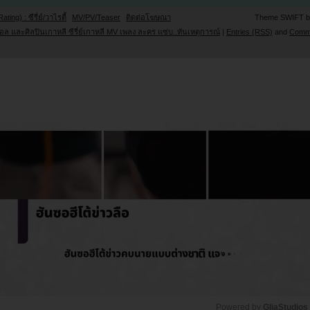
Rating) : ซีรี่ย์/วาไรตี้
MV/PV/Teaser
ติดต่อโฆษณา
Theme SWIFT 
ล และศิลปินเกาหลี ซีรี่ย์เกาหลี MV เพลง ละคร แซ่บ..ทันเหตุการณ์
|
Entries (RSS)
and
Comm
Powered by 
GliaStudios