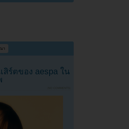
ษณา
นเสิร์ตของ aespa ใน
พ
{
NO COMMENTS
}