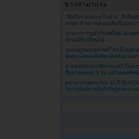
ข่าวล่ามาแรง
“มือสั่นจนแฟนๆเป็นห่วง” ฮันซึง
ล่าสุด ทำหลายคนสงสัยเรื่องสุขภ
นานะปรากฏตัวกับลุคใหม่ สะดุด
ลักษณ์ที่เปลี่ยนไป
บยอนอูซอกเคยเซอร์ไพรส์ไอยูด้วย
พิเศษ แฟนๆเพิ่งสังเกตหลังผ่านมา
ฮายองเปิดประวัติครอบครัวไม่ธ
สืบสายแพทย์ 4 รุ่น แต่ไม่เคยคิ
ดราม่างานครบรอบ 10 ปี BLAC
วิจารณ์หนัก หลังจำกัดผู้ร่วมงาน