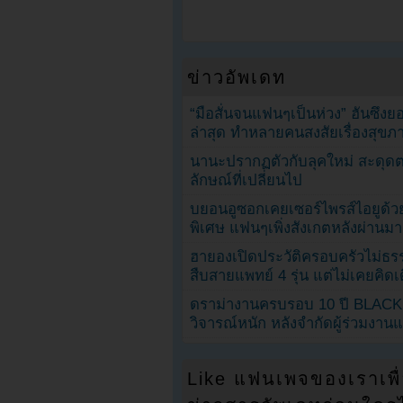
ข่าวอัพเดท
“มือสั่นจนแฟนๆเป็นห่วง” ฮันซึง
ล่าสุด ทำหลายคนสงสัยเรื่องสุขภ
นานะปรากฏตัวกับลุคใหม่ สะดุด
ลักษณ์ที่เปลี่ยนไป
บยอนอูซอกเคยเซอร์ไพรส์ไอยูด้วย
พิเศษ แฟนๆเพิ่งสังเกตหลังผ่านมา
ฮายองเปิดประวัติครอบครัวไม่ธ
สืบสายแพทย์ 4 รุ่น แต่ไม่เคยคิ
ดราม่างานครบรอบ 10 ปี BLAC
วิจารณ์หนัก หลังจำกัดผู้ร่วมงาน
Like แฟนเพจของเราเพื