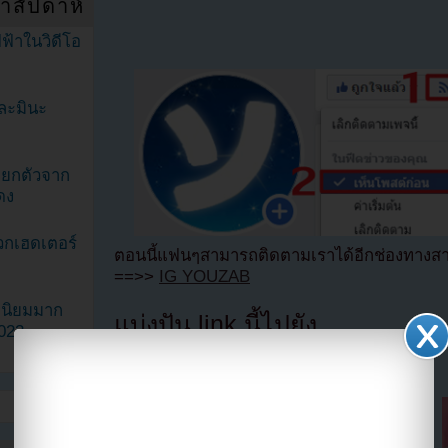
ำสัปดาห์
ฟ้าในวิดีโอ
ละมินะ
ะแยกตัวจาก
ดง
วกเฮดเตอร์
ตอนนี้แฟนๆสามารถติดตามเราได้อีกช่องทางสา
==>>
IG YOUZAB
ามนิยมมาก
แบ่งปัน link นี้ไปยัง
2023