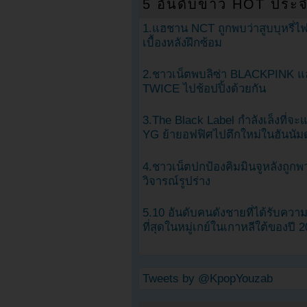
5 อันดับข่าว HOT ประจ
1.แฮชาน NCT ถูกพบว่าสูบบุหรี่ไฟ
เบื้องหลังฝึกซ้อม
2.ชาวเน็ตพบลิซ่า BLACKPINK แ
TWICE ไปช้อปปิ้งด้วยกัน
3.The Black Label กำลังเล็งที่จ
YG ย้ายอฟฟิศไปตึกใหม่ในฮันนัม
4.ชาวเน็ตปกป้องคิมมินจูหลังถูกพ
วิจารณ์รูปร่าง
5.10 อันดับคนดังชายที่ได้รับคว
ที่สุดในหมู่เกย์ในเกาหลีใต้ของปี 
Tweets by @KpopYouzab