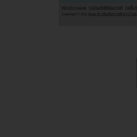
หน้าแรก youzab
รวมวันเกิดศิลปินเกาหลี
เรตติ้ง (
Copyright © 2011
Kpop ข่าวบันเทิงเกาหลี ดาราไอดอ