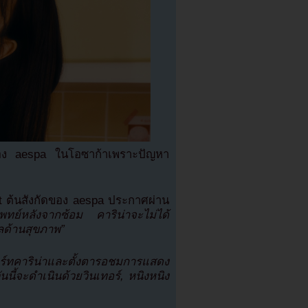
์ตของ aespa ในโอซาก้าเพราะปัญหา
t ต้นสังกัดของ aespa ประกาศผ่าน
แพทย์หลังจากซ้อม คาริน่าจะไม่ได้
ผลด้านสุขภาพ”
พพอร์ทคาริน่าและตั้งตารอชมการแสดง
้จะดำเนินด้วยวินเทอร์, หนิงหนิง