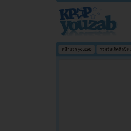
หน้าแรก youzab
รวมวันเกิดศิลปิน