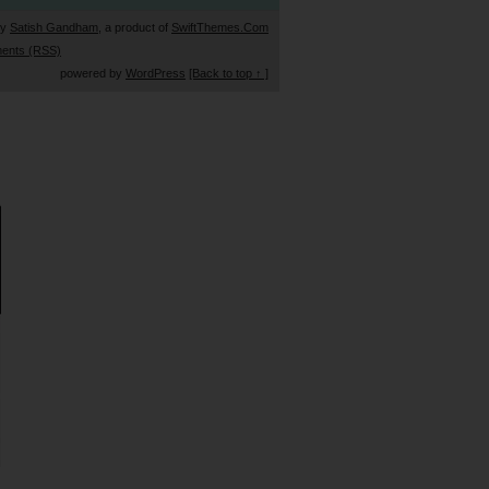
by
Satish Gandham
, a product of
SwiftThemes.Com
ents (RSS)
powered by
WordPress
[Back to top ↑ ]