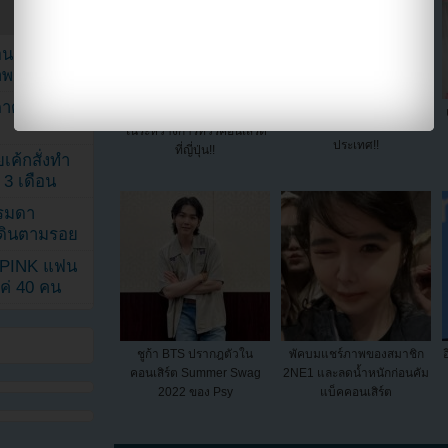
ยอนเผยภาพ
าพ
ตาด้วยภาพ
“Descendants Of The Sun”
OMG!!กูฮารา KARA เป็นลม
OST คอนเสิร์ตจะจัดขึ้นใน 4
ในระหว่างการทัวร์คอนเสิร์ต
ประเทศ!!
ที่ญี่ปุ่น!!
เค้กสั่งทำ
 3 เดือน
รรมดา
ดเดินตามรอย
KPINK แฟน
แค่ 40 คน
ชูก้า BTS ปรากฎตัวใน
พัคบมแชร์ภาพของสมาชิก
คอนเสิร์ต Summer Swag
2NE1 และลดน้ำหนักก่อนคัม
2022 ของ Psy
แบ็คคอนเสิร์ต