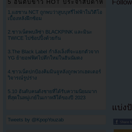
Follow
5 อันดับข่าว HOT ประจำสัปดาห์
1.แฮชาน NCT ถูกพบว่าสูบบุหรี่ไฟฟ้าในวิดีโอ
เบื้องหลังฝึกซ้อม
2.ชาวเน็ตพบลิซ่า BLACKPINK และมินะ
TWICE ไปช้อปปิ้งด้วยกัน
3.The Black Label กำลังเล็งที่จะแยกตัวจาก
YG ย้ายอฟฟิศไปตึกใหม่ในฮันนัมดง
4.ชาวเน็ตปกป้องคิมมินจูหลังถูกพวกเฮดเตอร์
วิจารณ์รูปร่าง
5.10 อันดับคนดังชายที่ได้รับความนิยมมาก
ที่สุดในหมู่เกย์ในเกาหลีใต้ของปี 2023
แบ่งปั
Tweets by @KpopYouzab