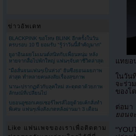
ข่าวอัพเดท
BLACKPINK ขอโทษ BLINK อีกครั้งในวัน
ครบรอบ 10 ปี ยอมรับ “รู้ว่าวันนี้สำคัญมาก”
ยูอาอินเผยโมเมนต์สนิทกับเพื่อนหนุ่ม หลัง
แทยอนจ
หายจากสื่อไปพักใหญ่ แฟนๆจับตาชีวิตล่าสุด
“มือสั่นจนแฟนๆเป็นห่วง” ฮันซึงยอนเผยภาพ
ในวัน
ล่าสุด ทำหลายคนสงสัยเรื่องสุขภาพ
จะร่วม
นานะปรากฏตัวกับลุคใหม่ สะดุดตาด้วยภาพ
ของโด
ลักษณ์ที่เปลี่ยนไป
บยอนอูซอกเคยเซอร์ไพรส์ไอยูด้วยเค้กสั่งทำ
ต่อมา
พิเศษ แฟนๆเพิ่งสังเกตหลังผ่านมา 3 เดือน
ยอนจะร
Like แฟนเพจของเราเพื่อติดตาม
“YOUT