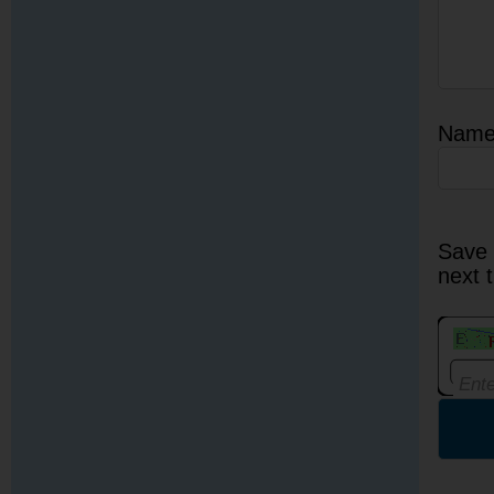
Nam
Save 
next 