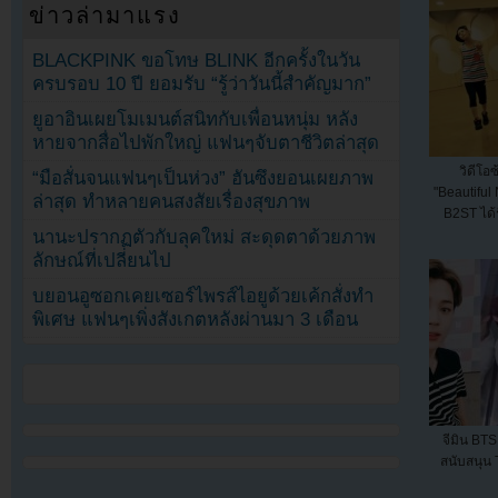
ข่าวล่ามาแรง
BLACKPINK ขอโทษ BLINK อีกครั้งในวัน
ครบรอบ 10 ปี ยอมรับ “รู้ว่าวันนี้สำคัญมาก”
ยูอาอินเผยโมเมนต์สนิทกับเพื่อนหนุ่ม หลัง
หายจากสื่อไปพักใหญ่ แฟนๆจับตาชีวิตล่าสุด
วิดีโอ
“มือสั่นจนแฟนๆเป็นห่วง” ฮันซึงยอนเผยภาพ
"Beautiful 
ล่าสุด ทำหลายคนสงสัยเรื่องสุขภาพ
B2ST ได้ร
นานะปรากฏตัวกับลุคใหม่ สะดุดตาด้วยภาพ
ลักษณ์ที่เปลี่ยนไป
บยอนอูซอกเคยเซอร์ไพรส์ไอยูด้วยเค้กสั่งทำ
พิเศษ แฟนๆเพิ่งสังเกตหลังผ่านมา 3 เดือน
จีมิน BT
สนับสนุน T