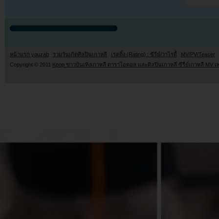
หน้าแรก youzab
รวมวันเกิดศิลปินเกาหลี
เรตติ้ง (Rating) : ซีรี่ย์/วาไรตี้
MV/PV/Teaser
Copyright © 2011
Kpop ข่าวบันเทิงเกาหลี ดาราไอดอล และศิลปินเกาหลี ซีรี่ย์เกาหลี MV เ