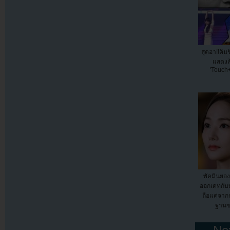
สุดฮา!!คิ
แสดงล
'Touch
พัคมินยองรู
ออกเดทกับพั
ถือแค่จา
ฐานข