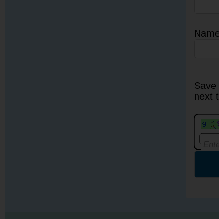
Nam
Save 
next 