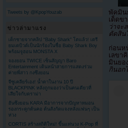
พัคมิ
Tweets by @KpopYouzab
เด็ดข
ว่าจะส
ข่าวล่ามาแรง
ตัดสิน
เด็กชายจากคลิป “Baby Shark” โตแล้ว! เตรี
ยมเดบิวต์เป็นนักร้องในชื่อ Baby Shark Boy
ก่อนหน
พร้อมจูฮอน MONSTA X
เลขาคิ
จองยอน TWICE เซ็นสัญญา Baro
มินยอ
Entertainment เดินหน้าสายการแสดงร่วม
กินอกไ
ค่ายพี่สาว กงซึงยอน
จีซูเคลียร์เอง! น้ำตาในงาน 10 ปี
BLACKPINK หลังถูกมองว่าเป็นคนเดียวที่
เสียใจกับดราม่า
ฮันซึงยอน KARA มีอาการจากปัญหาหมอน
รองกระดูกต้นคอ ต้นสังกัดแจงหลังแฟนๆ เป็น
ห่วง
CORTIS สร้างสถิติใหม่! ขึ้นแท่นวง K-Pop ที่