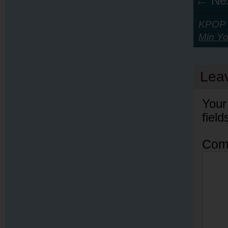
← Nex
KPOP Y
Min Y
Lea
Your
fiel
Com