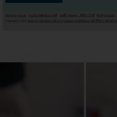
หน้าแรก youzab
รวมวันเกิดศิลปินเกาหลี
เรตติ้ง (Rating) : ซีรี่ย์/วาไรตี้
MV/PV/Teaser
Copyright © 2011
Kpop ข่าวบันเทิงเกาหลี ดาราไอดอล และศิลปินเกาหลี ซีรี่ย์เกาหลี MV เ