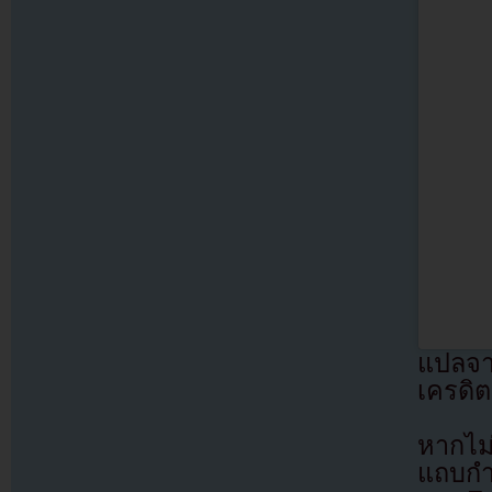
แปลจ
เครดิต
หากไม
แถบกำล