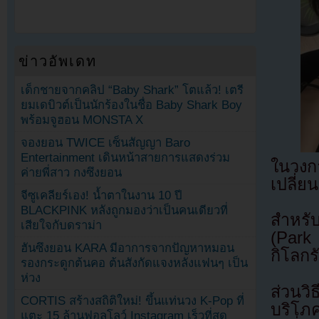
ข่าวอัพเดท
เด็กชายจากคลิป “Baby Shark” โตแล้ว! เตรี
ยมเดบิวต์เป็นนักร้องในชื่อ Baby Shark Boy
พร้อมจูฮอน MONSTA X
จองยอน TWICE เซ็นสัญญา Baro
Entertainment เดินหน้าสายการแสดงร่วม
ในวงกา
ค่ายพี่สาว กงซึงยอน
เปลี่ย
จีซูเคลียร์เอง! น้ำตาในงาน 10 ปี
BLACKPINK หลังถูกมองว่าเป็นคนเดียวที่
สำหรั
เสียใจกับดราม่า
(Park
ฮันซึงยอน KARA มีอาการจากปัญหาหมอน
กิโลกรั
รองกระดูกต้นคอ ต้นสังกัดแจงหลังแฟนๆ เป็น
ห่วง
ส่วนว
CORTIS สร้างสถิติใหม่! ขึ้นแท่นวง K-Pop ที่
บริโภ
แตะ 15 ล้านฟอลโลว์ Instagram เร็วที่สุด