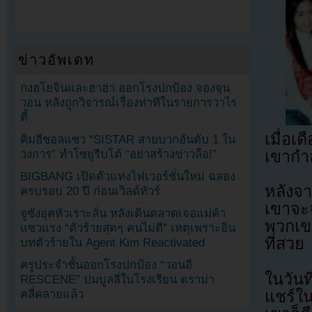
ข่าวอัพเดท
กงฮโยจินและฮาฮ่า ออกโรงปกป้อง จองจุน
วอน หลังถูกวิจารณ์เรื่องท่าทีในรายการวาไร
ตี้
เมื่อเ
คิมฮีชอลแซว “SISTAR สายบวกอันดับ 1 ใน
วงการ” ทำโซยูรีบโต้ “อย่าสร้างข่าวลือ!”
เขากำ
BIGBANG เปิดตัวแท่งไฟเวอร์ชั่นใหม่ ฉลอง
หลังจ
ครบรอบ 20 ปี ก่อนเวิลด์ทัวร์
เขาจะ
จูซังอุคหัวเราะลั่น หลังเดินตลาดเจอแม่ค้า
พวกเขา
แซวแรง “ตัวร้ายสุดๆ คนไม่ดี” เหตุเพราะอิน
ที่สวย
บทตัวร้ายใน Agent Kim Reactivated
ครูประจำชั้นออกโรงปกป้อง “วอนอี
ในวัน
RESCENE” ปมบูลลี่ในโรงเรียน ดราม่า
แชร์ใ
คลี่คลายแล้ว