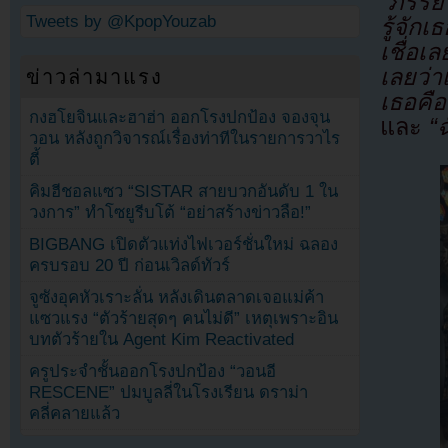
“ภรรย
Tweets by @KpopYouzab
รู้จักเ
เชื่อเ
เลยว่
ข่าวล่ามาแรง
เธอคื
กงฮโยจินและฮาฮ่า ออกโรงปกป้อง จองจุน
และ
“ฉ
วอน หลังถูกวิจารณ์เรื่องท่าทีในรายการวาไร
ตี้
คิมฮีชอลแซว “SISTAR สายบวกอันดับ 1 ใน
วงการ” ทำโซยูรีบโต้ “อย่าสร้างข่าวลือ!”
BIGBANG เปิดตัวแท่งไฟเวอร์ชั่นใหม่ ฉลอง
ครบรอบ 20 ปี ก่อนเวิลด์ทัวร์
จูซังอุคหัวเราะลั่น หลังเดินตลาดเจอแม่ค้า
แซวแรง “ตัวร้ายสุดๆ คนไม่ดี” เหตุเพราะอิน
บทตัวร้ายใน Agent Kim Reactivated
ครูประจำชั้นออกโรงปกป้อง “วอนอี
RESCENE” ปมบูลลี่ในโรงเรียน ดราม่า
คลี่คลายแล้ว