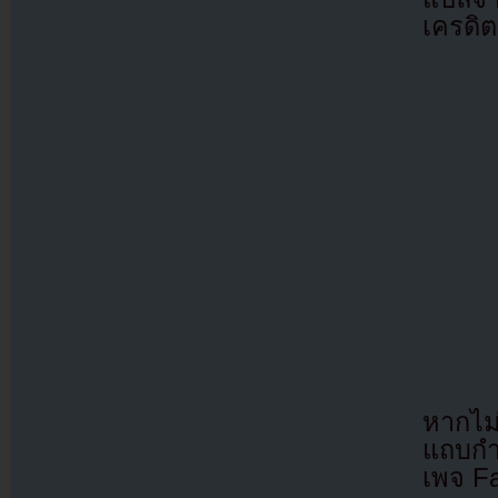
เครดิต
หากไม
แถบกำล
เพจ F