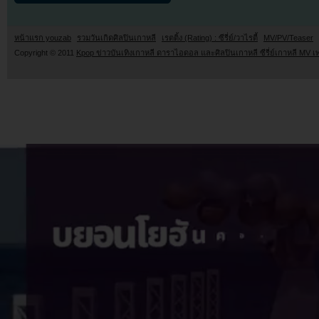
หน้าแรก youzab
รวมวันเกิดศิลปินเกาหลี
เรตติ้ง (Rating) : ซีรี่ย์/วาไรตี้
MV/PV/Teaser
Copyright © 2011
Kpop ข่าวบันเทิงเกาหลี ดาราไอดอล และศิลปินเกาหลี ซีรี่ย์เกาหลี MV เ