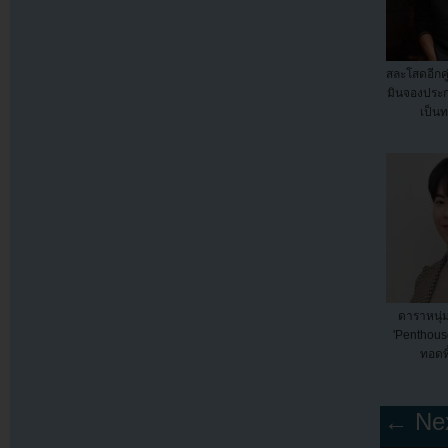
สละโสดอีกคู
มินจองประ
เป็น
ดาราหนุ่
'Penthouse
ทอดทิ้
← Nex