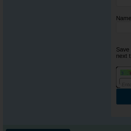
Nam
Save 
next 