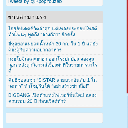
Tweets by @KpopYouzab
ข่าวล่ามาแรง
ไอยูอัปเดตชีวิตล่าสุด แต่เพลงประกอบโพสต์
ทำแฟนๆ พูดถึง “จางกีฮา” อีกครั้ง
อีซูฮยอนเผยลดน้ำหนัก 30 กก. ใน 1 ปี แต่ยัง
ต้องสู้กับความอยากอาหาร
กงฮโยจินและฮาฮ่า ออกโรงปกป้อง จองจุน
วอน หลังถูกวิจารณ์เรื่องท่าทีในรายการวาไร
ตี้
คิมฮีชอลแซว “SISTAR สายบวกอันดับ 1 ใน
วงการ” ทำโซยูรีบโต้ “อย่าสร้างข่าวลือ!”
BIGBANG เปิดตัวแท่งไฟเวอร์ชั่นใหม่ ฉลอง
ครบรอบ 20 ปี ก่อนเวิลด์ทัวร์