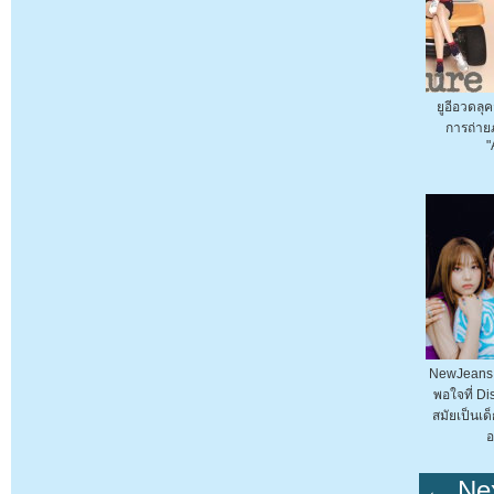
ยูอีอวดลุ
การถ่าย
"
NewJeans 
พอใจที่ Di
สมัยเป็นเด
อ
← Nex