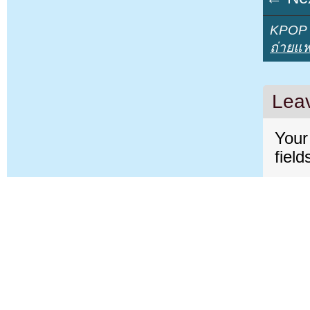
KPOP Y
ถ่ายแฟ
Lea
Your
fiel
Com