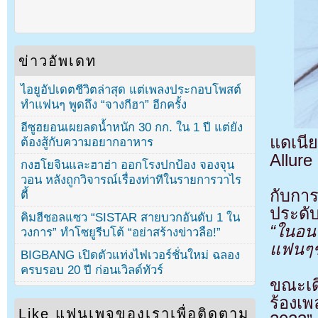
ข่าวอัพเดท
ไอยูอัปเดตชีวิตล่าสุด แต่เพลงประกอบโพสต์
ทำแฟนๆ พูดถึง “จางกีฮา” อีกครั้ง
อีซูฮยอนเผยลดน้ำหนัก 30 กก. ใน 1 ปี แต่ยัง
แดเนี
ต้องสู้กับความอยากอาหาร
Allure
กงฮโยจินและฮาฮ่า ออกโรงปกป้อง จองจุน
วอน หลังถูกวิจารณ์เรื่องท่าทีในรายการวาไร
กับกา
ตี้
ประดั
คิมฮีชอลแซว “SISTAR สายบวกอันดับ 1 ใน
“ในอนา
วงการ” ทำโซยูรีบโต้ “อย่าสร้างข่าวลือ!”
แฟนๆข
BIGBANG เปิดตัวแท่งไฟเวอร์ชั่นใหม่ ฉลอง
ครบรอบ 20 ปี ก่อนเวิลด์ทัวร์
ขณะเด
ร้องเ
Like แฟนเพจของเราเพื่อติดตาม