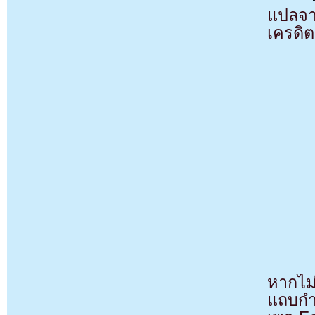
แปลจ
เครดิต
หากไม
แถบกำล