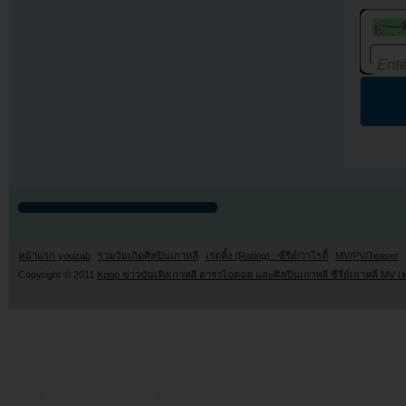
หน้าแรก youzab
รวมวันเกิดศิลปินเกาหลี
เรตติ้ง (Rating) : ซีรี่ย์/วาไรตี้
MV/PV/Teaser
Copyright © 2011
Kpop ข่าวบันเทิงเกาหลี ดาราไอดอล และศิลปินเกาหลี ซีรี่ย์เกาหลี MV เ