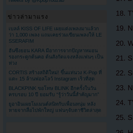
Tweets by @KpopYouzab
T
ข่าวล่ามาแรง
N
เบลล์ KISS OF LIFE เผยแต่งเพลงมาแล้วก
ว่า 1,000 เพลง แถมเคยร่วมเขียนเพลงให้ LE
SSERAFIM
W
ฮันซึงยอน KARA มีอาการจากปัญหาหมอน
รองกระดูกต้นคอ ต้นสังกัดแจงหลังแฟนๆ เป็น
S
ห่วง
S
CORTIS สร้างสถิติใหม่! ขึ้นแท่นวง K-Pop ที่
แตะ 15 ล้านฟอลโลว์ Instagram เร็วที่สุด
N
BLACKPINK ขอโทษ BLINK อีกครั้งในวัน
ครบรอบ 10 ปี ยอมรับ “รู้ว่าวันนี้สำคัญมาก”
T
ยูอาอินเผยโมเมนต์สนิทกับเพื่อนหนุ่ม หลัง
หายจากสื่อไปพักใหญ่ แฟนๆจับตาชีวิตล่าสุด
S
H