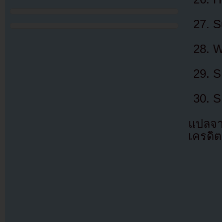
S
W
S
S
แปลจ
เครดิต