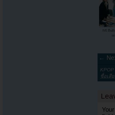
IVE ยืนยั
เม
← Nex
KPOP Y
ชื่อเสีย
Lea
Your