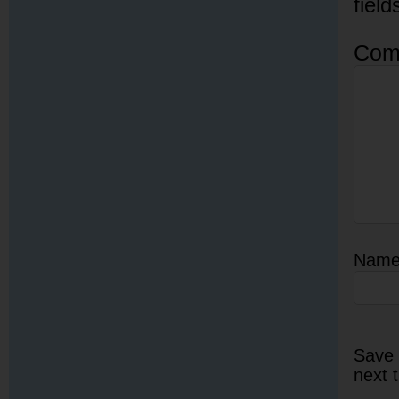
fiel
Com
Nam
Save 
next 