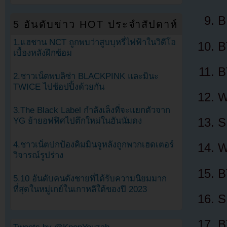
B
5 อันดับข่าว HOT ประจำสัปดาห์
1.แฮชาน NCT ถูกพบว่าสูบบุหรี่ไฟฟ้าในวิดีโอ
B
เบื้องหลังฝึกซ้อม
B
2.ชาวเน็ตพบลิซ่า BLACKPINK และมินะ
TWICE ไปช้อปปิ้งด้วยกัน
W
3.The Black Label กำลังเล็งที่จะแยกตัวจาก
S
YG ย้ายอฟฟิศไปตึกใหม่ในฮันนัมดง
4.ชาวเน็ตปกป้องคิมมินจูหลังถูกพวกเฮดเตอร์
W
วิจารณ์รูปร่าง
B
5.10 อันดับคนดังชายที่ได้รับความนิยมมาก
ที่สุดในหมู่เกย์ในเกาหลีใต้ของปี 2023
S
B