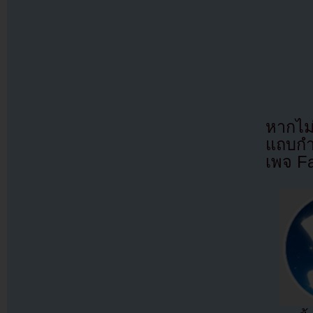
หากไม
แถบกำล
เพจ F