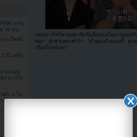
KPINK แฟน
แค่ 40 คน
แต่อย่างไรก็ตามสมาชิกรันนิ่งแมนไม่อาจยอมรับอ
ระกอบโพสต์
ซอก ฮาฮาเลยแซวว่า
“ถ้าคุณทำแบบนี้ ทุกอย
เรื่องโกหกเลย”
1 ปี แต่ยัง
ง จองจุน
รายการวาไร
นดับ 1 ใน
าวลือ!”