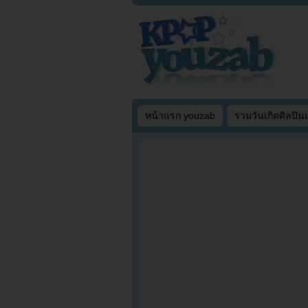
หน้าแรก youzab
รวมวันเกิดศิลปิน