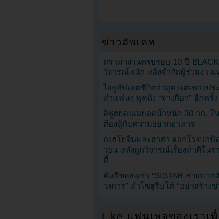
ข่าวอัพเดท
ดราม่างานครบรอบ 10 ปี BLAC
วิจารณ์หนัก หลังจำกัดผู้ร่วมงาน
ไอยูอัปเดตชีวิตล่าสุด แต่เพลงป
ทำแฟนๆ พูดถึง “จางกีฮา” อีกครั้ง
อีซูฮยอนเผยลดน้ำหนัก 30 กก. ใน 
ต้องสู้กับความอยากอาหาร
กงฮโยจินและฮาฮ่า ออกโรงปกป้อ
วอน หลังถูกวิจารณ์เรื่องท่าทีใน
ตี้
คิมฮีชอลแซว “SISTAR สายบวกอั
วงการ” ทำโซยูรีบโต้ “อย่าสร้างข่
Like แฟนเพจของเราเพื