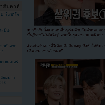
ำสัปดาห์
ฟ้าในวิดีโอ
สมาชิกรันนิ่งแมนคนอื่นๆเห็นด้วยกับคำตอบขอ
ละมินะ
นี้ปฏิเสธไม่ได้จริงๆ”
จากนั้นยูแจซอกและคิมจงกุ
ส่วนอันดับสองที่วีเลือกคือคิมจงกุกซึ่งทำให้คิม
ะแยกตัวจาก
เลือกผม เขาเลือกผม!”
ดง
วกเฮดเตอร์
ามนิยมมาก
2023