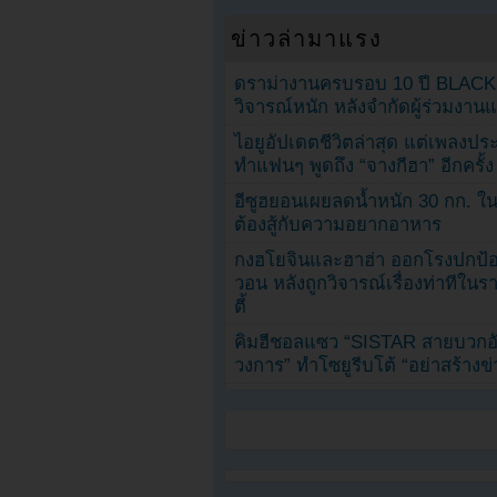
ข่าวล่ามาแรง
ดราม่างานครบรอบ 10 ปี BLAC
วิจารณ์หนัก หลังจำกัดผู้ร่วมงาน
ไอยูอัปเดตชีวิตล่าสุด แต่เพลงป
ทำแฟนๆ พูดถึง “จางกีฮา” อีกครั้ง
อีซูฮยอนเผยลดน้ำหนัก 30 กก. ใน 
ต้องสู้กับความอยากอาหาร
กงฮโยจินและฮาฮ่า ออกโรงปกป้อ
วอน หลังถูกวิจารณ์เรื่องท่าทีใน
ตี้
คิมฮีชอลแซว “SISTAR สายบวกอั
วงการ” ทำโซยูรีบโต้ “อย่าสร้างข่