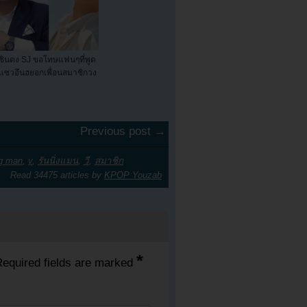
ชินดง SJ ขอโทษแฟนๆที่พูด
แซวอึนฮยอกเพื่อนสมาชิกวง
Previous post →
ng man
,
v
,
รันนิ่งแมน
,
วี
,
สมาชิก
Read 34475 articles by
KPOP Youzab
*
equired fields are marked