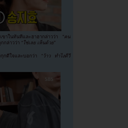
งเขาในทันทีและฮาฮากล่าวว่า
“คน
กกล่าวว่า
“ใช่เลย เห็นด้วย”
จงกุกดีใจและบอกว่า
“ว้าว ทำไงดีวี