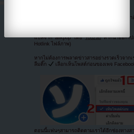
จากนั้นวีเลือกจอนโซมินเป็นอันดับ 4 และฮาฮาอ
ยางเซชานเป็นอันดับสุดท้าย
แปลจาก allkpop โดย
Youzab
หากนำออกไปกร
Hotlink ไฟล์ภาพ)
หากไม่ต้องการพลาดข่าวสารอย่างรวดเร็วจาก
ลืมติ๊ก
เลือกเห็นโพสต์ก่อนของเพจ Facebo
ตอนนี้แฟนๆสามารถติดตามเราได้อีกช่องทางสา