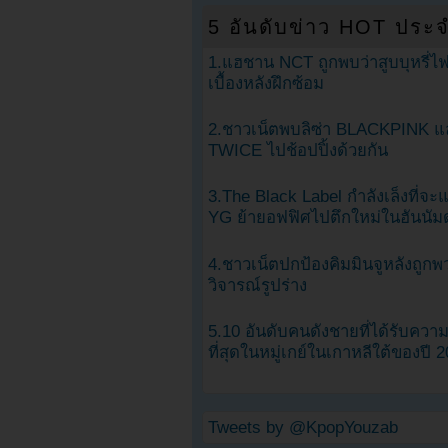
5 อันดับข่าว HOT ประจ
1.แฮชาน NCT ถูกพบว่าสูบบุหรี่ไฟ
เบื้องหลังฝึกซ้อม
2.ชาวเน็ตพบลิซ่า BLACKPINK แ
TWICE ไปช้อปปิ้งด้วยกัน
3.The Black Label กำลังเล็งที่จ
YG ย้ายอฟฟิศไปตึกใหม่ในฮันนัม
4.ชาวเน็ตปกป้องคิมมินจูหลังถูกพ
วิจารณ์รูปร่าง
5.10 อันดับคนดังชายที่ได้รับคว
ที่สุดในหมู่เกย์ในเกาหลีใต้ของปี 
Tweets by @KpopYouzab