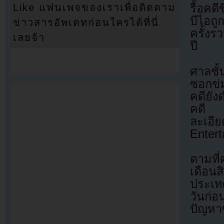
Like แฟนเพจของเราเพื่อติดตาม
รื้อคด
บีไอถ
ข่าวสารอัพเดทก่อนใครได้ที่นี่
ครั้งร
เลยจ้า
ปี
ศาลชั้
ซอกข่ม
คดียัง
คดี 
ละเอีย
Entert
ตามที
เดือน
ประเท
วันก่
ปัญหาซ