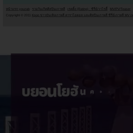
หน้าแรก youzab
รวมวันเกิดศิลปินเกาหลี
เรตติ้ง (Rating) : ซีรี่ย์/วาไรตี้
MV/PV/Teaser
Copyright © 2011
Kpop ข่าวบันเทิงเกาหลี ดาราไอดอล และศิลปินเกาหลี ซีรี่ย์เกาหลี MV เ