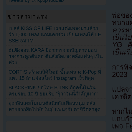
Tweets by @KpopYouzab
พ่อของ
ข่าวล่ามาแรง
ทนายค
เบลล์ KISS OF LIFE เผยแต่งเพลงมาแล้วก
ควรหาท
ว่า 1,000 เพลง แถมเคยร่วมเขียนเพลงให้ LE
เป็นไ
SSERAFIM
YG คิ
ฮันซึงยอน KARA มีอาการจากปัญหาหมอน
เป็นเร
รองกระดูกต้นคอ ต้นสังกัดแจงหลังแฟนๆ เป็น
ห่วง
การพิ
CORTIS สร้างสถิติใหม่! ขึ้นแท่นวง K-Pop ที่
2023
แตะ 15 ล้านฟอลโลว์ Instagram เร็วที่สุด
BLACKPINK ขอโทษ BLINK อีกครั้งในวัน
แปลจ
ครบรอบ 10 ปี ยอมรับ “รู้ว่าวันนี้สำคัญมาก”
เครดิต
ยูอาอินเผยโมเมนต์สนิทกับเพื่อนหนุ่ม หลัง
หายจากสื่อไปพักใหญ่ แฟนๆจับตาชีวิตล่าสุด
หากไม
แถบกำล
เพจ F