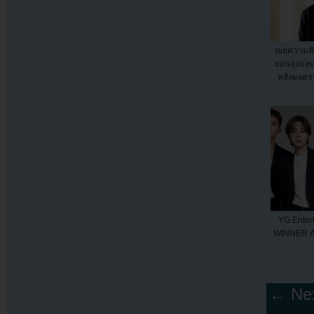
เผยความคิ
ยอนจุงแล
หลังผลตรว
YG Entert
WINNER กำล
← Nex