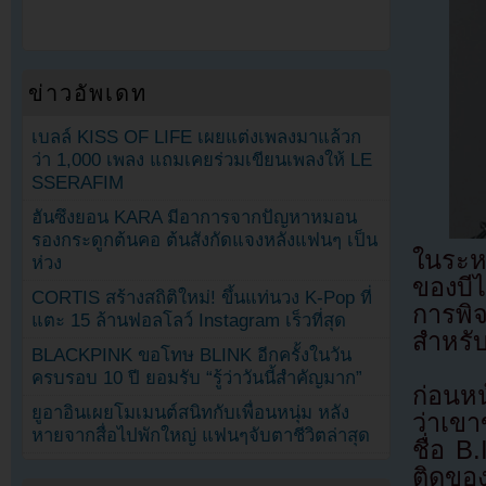
ข่าวอัพเดท
เบลล์ KISS OF LIFE เผยแต่งเพลงมาแล้วก
ว่า 1,000 เพลง แถมเคยร่วมเขียนเพลงให้ LE
SSERAFIM
ฮันซึงยอน KARA มีอาการจากปัญหาหมอน
รองกระดูกต้นคอ ต้นสังกัดแจงหลังแฟนๆ เป็น
ในระหว
ห่วง
ของบี
CORTIS สร้างสถิติใหม่! ขึ้นแท่นวง K-Pop ที่
การพิ
แตะ 15 ล้านฟอลโลว์ Instagram เร็วที่สุด
สำหรับเ
BLACKPINK ขอโทษ BLINK อีกครั้งในวัน
ครบรอบ 10 ปี ยอมรับ “รู้ว่าวันนี้สำคัญมาก”
ก่อนห
ยูอาอินเผยโมเมนต์สนิทกับเพื่อนหนุ่ม หลัง
ว่าเขา
หายจากสื่อไปพักใหญ่ แฟนๆจับตาชีวิตล่าสุด
ชื่อ B
ติดของ