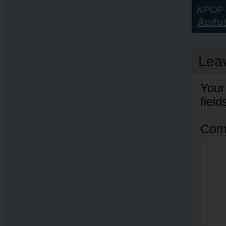
KPOP Y
คิมฮัน
Lea
Your
fiel
Com