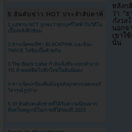
หลังก
ว่า
“ย
5 อันดับข่าว HOT ประจำสัปดาห์
กังว
1.แฮชาน NCT ถูกพบว่าสูบบุหรี่ไฟฟ้าในวิดีโอ
นอกจาก
เบื้องหลังฝึกซ้อม
เขาใช
นั้น
2.ชาวเน็ตพบลิซ่า BLACKPINK และมินะ
TWICE ไปช้อปปิ้งด้วยกัน
3.The Black Label กำลังเล็งที่จะแยกตัวจาก
YG ย้ายอฟฟิศไปตึกใหม่ในฮันนัมดง
4.ชาวเน็ตปกป้องคิมมินจูหลังถูกพวกเฮดเตอร์
วิจารณ์รูปร่าง
5.10 อันดับคนดังชายที่ได้รับความนิยมมาก
ที่สุดในหมู่เกย์ในเกาหลีใต้ของปี 2023