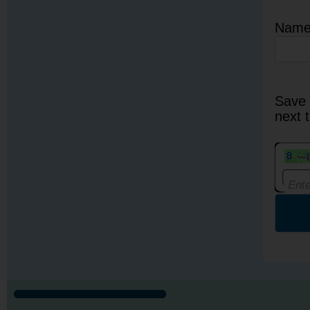
Nam
Save 
next 