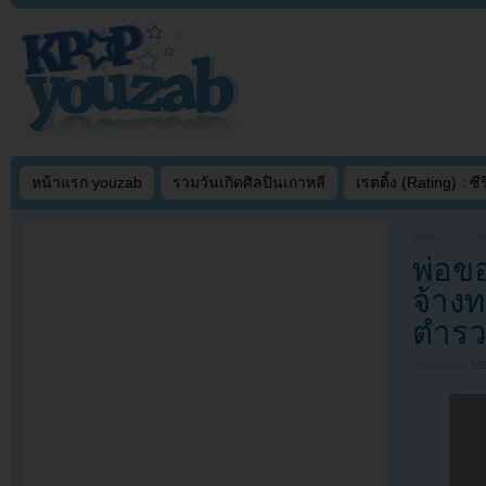
หน้าแรก youzab
รวมวันเกิดศิลปินเกาหลี
เรตติ้ง (Rating) : ซีรี
Written on
JUN
พ่อขอ
จ้างท
ตำรว
Filed under
N