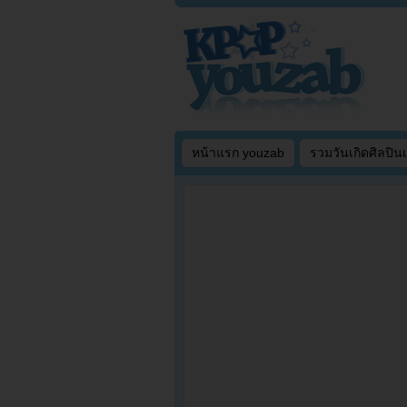
หน้าแรก youzab
รวมวันเกิดศิลปิน