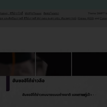
Rating) : ซีรี่ย์/วาไรตี้
MV/PV/Teaser
ติดต่อโฆษณา
Theme SWIFT 
ล และศิลปินเกาหลี ซีรี่ย์เกาหลี MV เพลง ละคร แซ่บ..ทันเหตุการณ์
|
Entries (RSS)
and
Comm