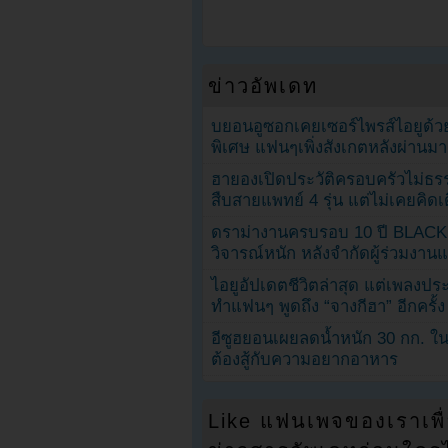
ข่าวอัพเดท
บยอนอูซอกเคยเซอร์ไพรส์ไอยูด้วย
พิเศษ แฟนๆเพิ่งสังเกตหลังผ่านมา
ฮายองเปิดประวัติครอบครัวไม่ธ
สืบสายแพทย์ 4 รุ่น แต่ไม่เคยคิ
ดราม่างานครบรอบ 10 ปี BLAC
วิจารณ์หนัก หลังจำกัดผู้ร่วมงาน
ไอยูอัปเดตชีวิตล่าสุด แต่เพลงป
ทำแฟนๆ พูดถึง “จางกีฮา” อีกครั้ง
อีซูฮยอนเผยลดน้ำหนัก 30 กก. ใน 
ต้องสู้กับความอยากอาหาร
Like แฟนเพจของเราเพื