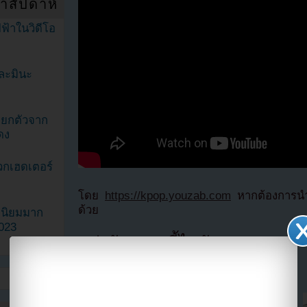
ำสัปดาห์
ฟ้าในวิดีโอ
ละมินะ
ะแยกตัวจาก
ดง
วกเฮดเตอร์
โดย
https://kpop.youzab.com
หากต้องการนำข
ด้วย
ามนิยมมาก
2023
แบ่งปัน link นี้ไปยัง