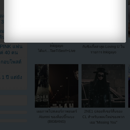
เค้กสั่งทำ
 3 เดือน
รรมดา
ดเดินตามรอย
120527 ผู้ชนะในรายการ
มาแล้ว!!การแสดงของ Sistar
KPINK แฟน
Inkigayo
กับซิงเกิ้ลล่าสุด Loving U ใน
ได้แก่....TaeTiSeo!!+Live
แค่ 40 คน
รายการ Inkigayo
ระกอบโพสต์
1 ปี แต่ยัง
เผยภาพโปสเตอร์ภาพยนตร์
2NE1 ปล่อยทีเซอร์สั้นของ
Alumni ของท็อปบิ๊กแบง
CL สำหรับเพลงใหม่ของพวก
(BIGBANG)
เธอ "Missing You"