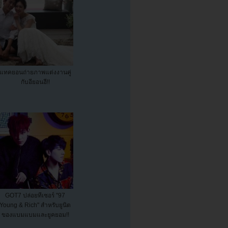
แทคยอนถ่ายภาพแต่งงานคู่
กับอียอนฮี!!
GOT7 ปล่อยทีเซอร์ "97
Young & Rich" สำหรับยูนิต
ของแบมแบมและยูคยอม!!