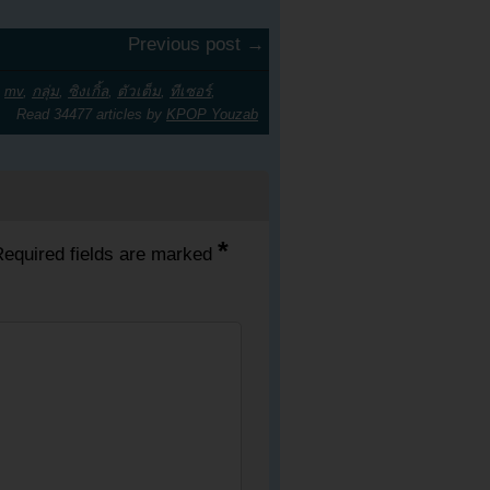
Previous post →
,
mv
,
กลุ่ม
,
ซิงเกิ้ล
,
ตัวเต็ม
,
ทีเซอร์
,
Read 34477 articles by
KPOP Youzab
*
equired fields are marked