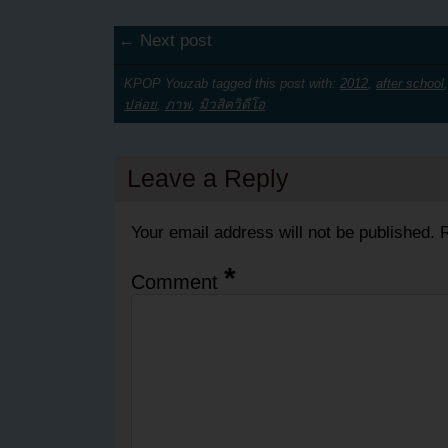
← Next post
KPOP Youzab tagged this post with:
2012
,
after school
ปล่อย
,
ภาพ
,
มิวสิควิดีโอ
Leave a Reply
Your email address will not be published.
R
*
Comment