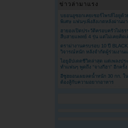
ข่าวล่ามาแรง
บยอนอูซอกเคยเซอร์ไพรส์ไอยูด้วย
พิเศษ แฟนๆเพิ่งสังเกตหลังผ่านมา
ฮายองเปิดประวัติครอบครัวไม่ธ
สืบสายแพทย์ 4 รุ่น แต่ไม่เคยคิ
ดราม่างานครบรอบ 10 ปี BLAC
วิจารณ์หนัก หลังจำกัดผู้ร่วมงาน
ไอยูอัปเดตชีวิตล่าสุด แต่เพลงป
ทำแฟนๆ พูดถึง “จางกีฮา” อีกครั้ง
อีซูฮยอนเผยลดน้ำหนัก 30 กก. ใน 
ต้องสู้กับความอยากอาหาร