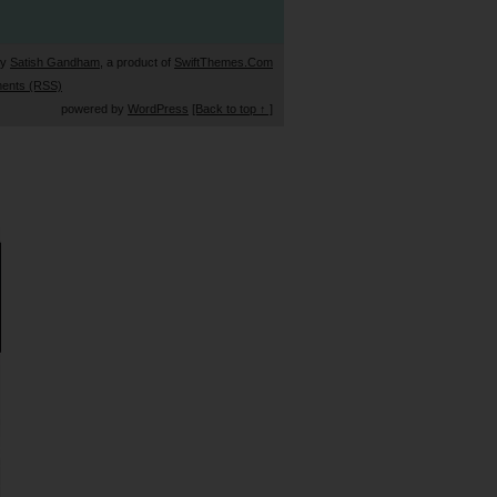
by
Satish Gandham
, a product of
SwiftThemes.Com
ents (RSS)
powered by
WordPress
[Back to top ↑ ]