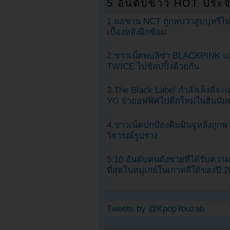
5 อันดับข่าว HOT ประจ
1.แฮชาน NCT ถูกพบว่าสูบบุหรี่ไฟ
เบื้องหลังฝึกซ้อม
2.ชาวเน็ตพบลิซ่า BLACKPINK แ
TWICE ไปช้อปปิ้งด้วยกัน
3.The Black Label กำลังเล็งที่จ
YG ย้ายอฟฟิศไปตึกใหม่ในฮันนัม
4.ชาวเน็ตปกป้องคิมมินจูหลังถูกพ
วิจารณ์รูปร่าง
5.10 อันดับคนดังชายที่ได้รับคว
ที่สุดในหมู่เกย์ในเกาหลีใต้ของปี 
Tweets by @KpopYouzab