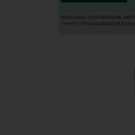
หน้าแรก youzab
รวมวันเกิดศิลปินเกาหลี
เรตติ้ง (
Copyright © 2011
Kpop ข่าวบันเทิงเกาหลี ดาราไอดอ