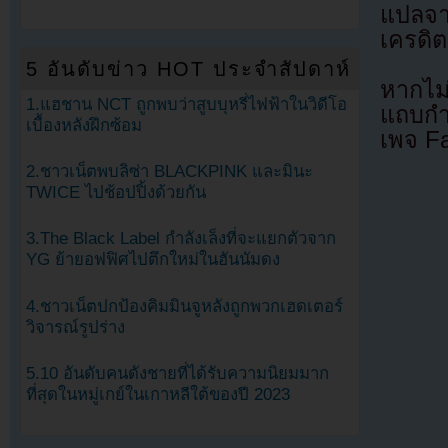
แปลจ
เครดิต
5 อันดับข่าว HOT ประจำสัปดาห์
หากไม
1.แฮชาน NCT ถูกพบว่าสูบบุหรี่ไฟฟ้าในวิดีโอ
แถบกำล
เบื้องหลังฝึกซ้อม
เพจ F
2.ชาวเน็ตพบลิซ่า BLACKPINK และมินะ
TWICE ไปช้อปปิ้งด้วยกัน
3.The Black Label กำลังเล็งที่จะแยกตัวจาก
YG ย้ายอฟฟิศไปตึกใหม่ในฮันนัมดง
4.ชาวเน็ตปกป้องคิมมินจูหลังถูกพวกเฮดเตอร์
วิจารณ์รูปร่าง
5.10 อันดับคนดังชายที่ได้รับความนิยมมาก
ที่สุดในหมู่เกย์ในเกาหลีใต้ของปี 2023