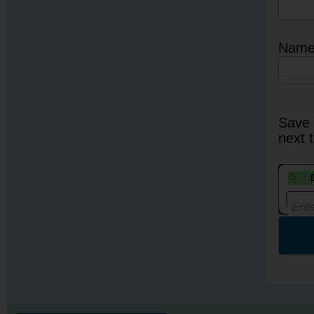
Nam
Save 
next 