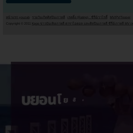
หน้าแรก youzab
รวมวันเกิดศิลปินเกาหลี
เรตติ้ง (Rating) : ซีรี่ย์/วาไรตี้
MV/PV/Teaser
Copyright © 2011
Kpop ข่าวบันเทิงเกาหลี ดาราไอดอล และศิลปินเกาหลี ซีรี่ย์เกาหลี MV เ