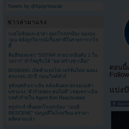
Tweets by @KpopYouzab
ข่าวล่ามาแรง
กงฮโยจินและฮาฮ่า ออกโรงปกป้อง จองจุน
วอน หลังถูกวิจารณ์เรื่องท่าทีในรายการวาไร
ตี้
คิมฮีชอลแซว “SISTAR สายบวกอันดับ 1 ใน
วงการ” ทำโซยูรีบโต้ “อย่าสร้างข่าวลือ!”
ตอนนี
BIGBANG เปิดตัวแท่งไฟเวอร์ชั่นใหม่ ฉลอง
Follow
ครบรอบ 20 ปี ก่อนเวิลด์ทัวร์
จูซังอุคหัวเราะลั่น หลังเดินตลาดเจอแม่ค้า
แบ่งปั
แซวแรง “ตัวร้ายสุดๆ คนไม่ดี” เหตุเพราะอิน
บทตัวร้ายใน Agent Kim Reactivated
ครูประจำชั้นออกโรงปกป้อง “วอนอี
RESCENE” ปมบูลลี่ในโรงเรียน ดราม่า
คลี่คลายแล้ว