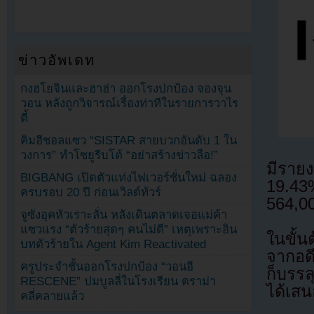
ข่าวอัพเดท
กงฮโยจินและฮาฮ่า ออกโรงปกป้อง จองจุน
วอน หลังถูกวิจารณ์เรื่องท่าทีในรายการวาไร
ตี้
คิมฮีชอลแซว “SISTAR สายบวกอันดับ 1 ใน
วงการ” ทำโซยูรีบโต้ “อย่าสร้างข่าวลือ!”
มีราย
BIGBANG เปิดตัวแท่งไฟเวอร์ชั่นใหม่ ฉลอง
19.43
ครบรอบ 20 ปี ก่อนเวิลด์ทัวร์
564,0
จูซังอุคหัวเราะลั่น หลังเดินตลาดเจอแม่ค้า
แซวแรง “ตัวร้ายสุดๆ คนไม่ดี” เหตุเพราะอิน
ในขั้
บทตัวร้ายใน Agent Kim Reactivated
จากอดี
ครูประจำชั้นออกโรงปกป้อง “วอนอี
ก็บรรล
RESCENE” ปมบูลลี่ในโรงเรียน ดราม่า
ได้เสน
คลี่คลายแล้ว