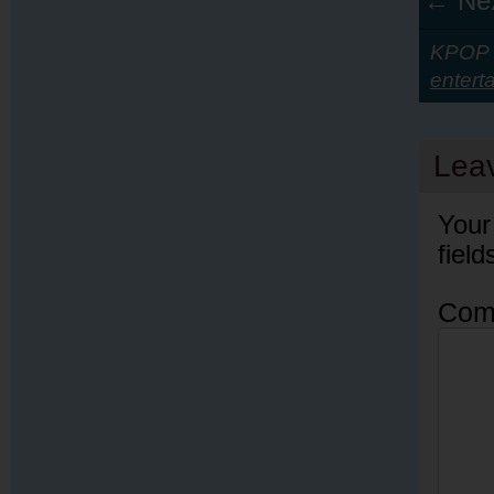
← Nex
KPOP Y
entert
Lea
Your
fiel
Com