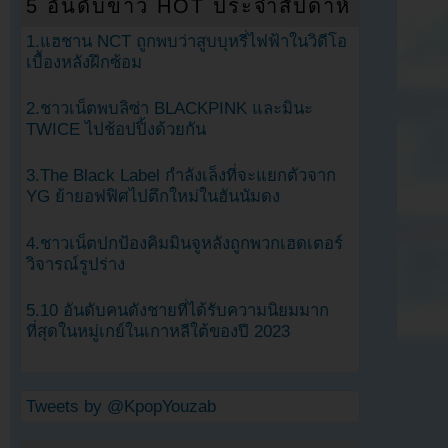
5 อันดับข่าว HOT ประจำสัปดาห์
1.แฮชาน NCT ถูกพบว่าสูบบุหรี่ไฟฟ้าในวิดีโอ
เบื้องหลังฝึกซ้อม
2.ชาวเน็ตพบลิซ่า BLACKPINK และมินะ
TWICE ไปช้อปปิ้งด้วยกัน
3.The Black Label กำลังเล็งที่จะแยกตัวจาก
YG ย้ายอฟฟิศไปตึกใหม่ในฮันนัมดง
4.ชาวเน็ตปกป้องคิมมินจูหลังถูกพวกเฮดเตอร์
วิจารณ์รูปร่าง
5.10 อันดับคนดังชายที่ได้รับความนิยมมาก
ที่สุดในหมู่เกย์ในเกาหลีใต้ของปี 2023
Tweets by @KpopYouzab