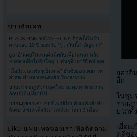
ข่าวอัพเดท
BLACKPINK ขอโทษ BLINK อีกครั้งในวัน
ครบรอบ 10 ปี ยอมรับ “รู้ว่าวันนี้สำคัญมาก”
ยูอาอินเผยโมเมนต์สนิทกับเพื่อนหนุ่ม หลัง
หายจากสื่อไปพักใหญ่ แฟนๆจับตาชีวิตล่าสุด
“มือสั่นจนแฟนๆเป็นห่วง” ฮันซึงยอนเผยภาพ
ยูอาอ
ล่าสุด ทำหลายคนสงสัยเรื่องสุขภาพ
อีก
นานะปรากฏตัวกับลุคใหม่ สะดุดตาด้วยภาพ
ลักษณ์ที่เปลี่ยนไป
ในชุมช
รายงา
บยอนอูซอกเคยเซอร์ไพรส์ไอยูด้วยเค้กสั่งทำ
พิเศษ แฟนๆเพิ่งสังเกตหลังผ่านมา 3 เดือน
บวกทั้
เมื่อเ
Like แฟนเพจของเราเพื่อติดตาม
คดีของ