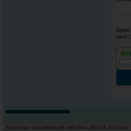
Save 
next 
หน้าแรก youzab
รวมวันเกิดศิลปินเกาหลี
เรตติ้ง (Rating) : ซีรี่ย์/วาไรตี้
MV/PV/Teaser