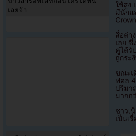
ข่าวสารอัพเดทก่อนใครได้ที่นี่
ใช้สูง
เลยจ้า
มีนักแ
Crown
สื่อต่
เลย ซึ
คู่ได้
ถูกระง
ขณะเด
ฟอล 4,
ปริมา
มากกว
ชาวเน
เป็นเร