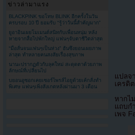
ข่าวล่ามาแรง
BLACKPINK ขอโทษ BLINK อีกครั้งในวัน
ครบรอบ 10 ปี ยอมรับ “รู้ว่าวันนี้สำคัญมาก”
ยูอาอินเผยโมเมนต์สนิทกับเพื่อนหนุ่ม หลัง
หายจากสื่อไปพักใหญ่ แฟนๆจับตาชีวิตล่าสุด
“มือสั่นจนแฟนๆเป็นห่วง” ฮันซึงยอนเผยภาพ
ล่าสุด ทำหลายคนสงสัยเรื่องสุขภาพ
นานะปรากฏตัวกับลุคใหม่ สะดุดตาด้วยภาพ
ลักษณ์ที่เปลี่ยนไป
แปลจ
บยอนอูซอกเคยเซอร์ไพรส์ไอยูด้วยเค้กสั่งทำ
เครดิต
พิเศษ แฟนๆเพิ่งสังเกตหลังผ่านมา 3 เดือน
หากไม
แถบกำล
เพจ F