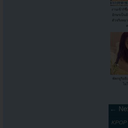
งานเข้า!!ชื่
อักษรเป็นอ
ตัวจริงหย
ค
พัคกยูริอธ
ไม่
← Nex
KPOP Y