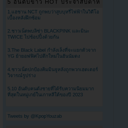
5 อันดับข่าว HOT ประจำสัปดาห์
1.แฮชาน NCT ถูกพบว่าสูบบุหรี่ไฟฟ้าในวิดีโอ
เบื้องหลังฝึกซ้อม
2.ชาวเน็ตพบลิซ่า BLACKPINK และมินะ
TWICE ไปช้อปปิ้งด้วยกัน
3.The Black Label กำลังเล็งที่จะแยกตัวจาก
YG ย้ายอฟฟิศไปตึกใหม่ในฮันนัมดง
4.ชาวเน็ตปกป้องคิมมินจูหลังถูกพวกเฮดเตอร์
วิจารณ์รูปร่าง
5.10 อันดับคนดังชายที่ได้รับความนิยมมาก
ที่สุดในหมู่เกย์ในเกาหลีใต้ของปี 2023
Tweets by @KpopYouzab