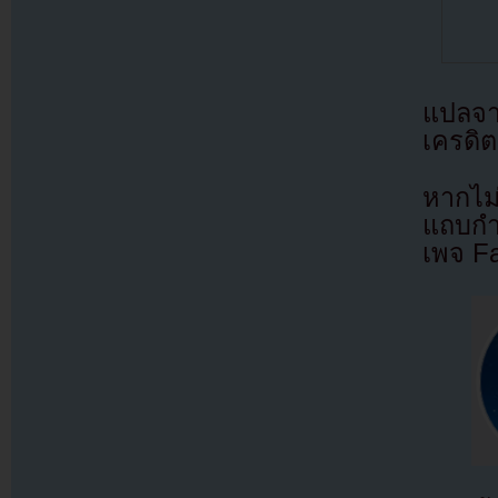
แปลจ
เครดิต
หากไม
แถบกำล
เพจ F