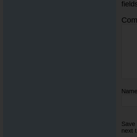
fiel
Com
Nam
Save 
next 