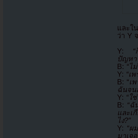
และใน
ว่า Y 
Y:
“
ปัญหา
B:
“ไม
Y:
“เพร
B: “
เพ
ฉันจน
Y:
“ใช
B:
“ฉั
และเก
ไง?”
Y:
“ผม
มาเจอ