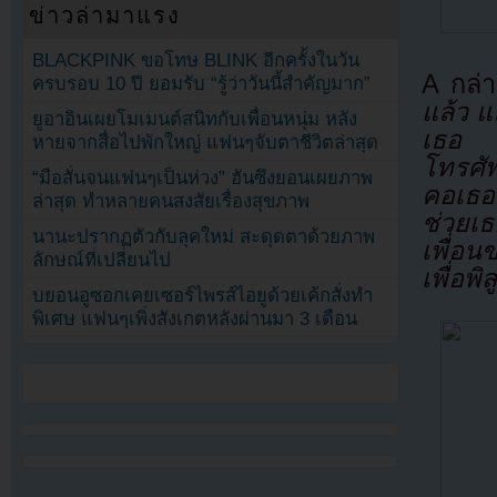
ข่าวล่ามาแรง
BLACKPINK ขอโทษ BLINK อีกครั้งในวัน
A กล่
ครบรอบ 10 ปี ยอมรับ “รู้ว่าวันนี้สำคัญมาก”
แล้ว แ
ยูอาอินเผยโมเมนต์สนิทกับเพื่อนหนุ่ม หลัง
เธอ เ
หายจากสื่อไปพักใหญ่ แฟนๆจับตาชีวิตล่าสุด
โทรศัพ
“มือสั่นจนแฟนๆเป็นห่วง” ฮันซึงยอนเผยภาพ
คอเธอ
ล่าสุด ทำหลายคนสงสัยเรื่องสุขภาพ
ช่วยเ
นานะปรากฏตัวกับลุคใหม่ สะดุดตาด้วยภาพ
เพื่อน
ลักษณ์ที่เปลี่ยนไป
เพื่อพ
บยอนอูซอกเคยเซอร์ไพรส์ไอยูด้วยเค้กสั่งทำ
พิเศษ แฟนๆเพิ่งสังเกตหลังผ่านมา 3 เดือน