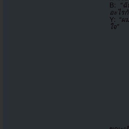
B:
“ฉ
อะไรกั
Y:
“ผ
ใจ”