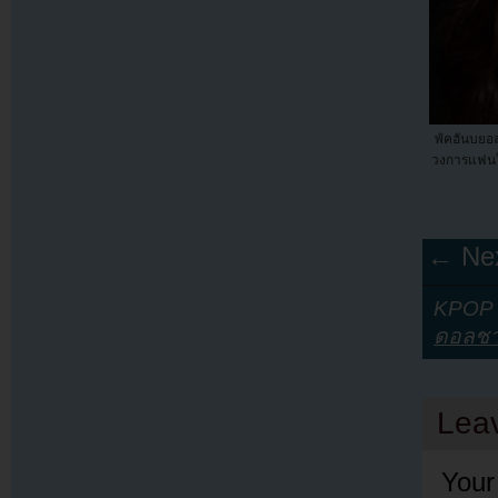
พัคฮันบยอล
วงการแฟนใ
← Nex
KPOP Y
ดอลช
Lea
Your