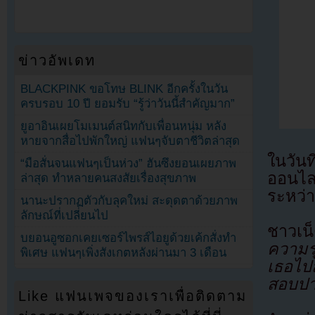
ข่าวอัพเดท
BLACKPINK ขอโทษ BLINK อีกครั้งในวัน
ครบรอบ 10 ปี ยอมรับ “รู้ว่าวันนี้สำคัญมาก”
ยูอาอินเผยโมเมนต์สนิทกับเพื่อนหนุ่ม หลัง
หายจากสื่อไปพักใหญ่ แฟนๆจับตาชีวิตล่าสุด
ในวันท
“มือสั่นจนแฟนๆเป็นห่วง” ฮันซึงยอนเผยภาพ
ออนไลน
ล่าสุด ทำหลายคนสงสัยเรื่องสุขภาพ
ระหว่
นานะปรากฏตัวกับลุคใหม่ สะดุดตาด้วยภาพ
ลักษณ์ที่เปลี่ยนไป
ชาวเน
บยอนอูซอกเคยเซอร์ไพรส์ไอยูด้วยเค้กสั่งทำ
ความร
พิเศษ แฟนๆเพิ่งสังเกตหลังผ่านมา 3 เดือน
เธอไปส
สอบปาก
Like แฟนเพจของเราเพื่อติดตาม