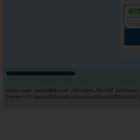
หน้าแรก youzab
รวมวันเกิดศิลปินเกาหลี
เรตติ้ง (Rating) : ซีรี่ย์/วาไรตี้
MV/PV/Teaser
Copyright © 2011
Kpop ข่าวบันเทิงเกาหลี ดาราไอดอล และศิลปินเกาหลี ซีรี่ย์เกาหลี MV เ