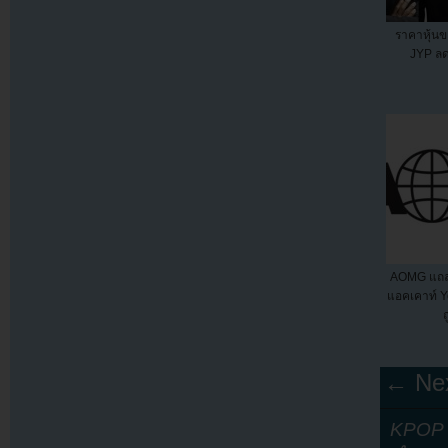
ราคาหุ้น
JYP ล
AOMG แถลง
แอคเคาท์ 
ถ
← Nex
KPOP Y