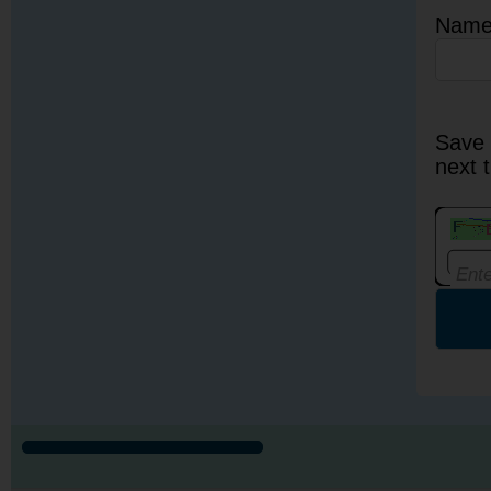
Nam
Save 
next 