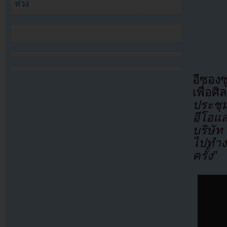
ห่วง
อีซอง
เพื่อศ
ประชุ
อีโอแ
บริษั
ไปทำง
ครั้ง”