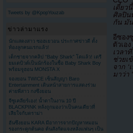
เดี๋ยวนี้
Tweets by @KpopYouzab
ศิลปิ
กัน มั
ข่าวล่ามาแรง
อีซองซ
นักแสดงสาว ซอฮเยวอน ประกาศข่าวดี ตั้ง
ตัวเอ
ท้องลูกคนแรกแล้ว!
เวลาท
เด็กชายจากคลิป “Baby Shark” โตแล้ว! เตรี
ช่วยเข
ยมเดบิวต์เป็นนักร้องในชื่อ Baby Shark Boy
จาก ‘เ
พร้อมจูฮอน MONSTA X
มาว่า 
จองยอน TWICE เซ็นสัญญา Baro
Entertainment เดินหน้าสายการแสดงร่วม
ค่ายพี่สาว กงซึงยอน
จีซูเคลียร์เอง! น้ำตาในงาน 10 ปี
BLACKPINK หลังถูกมองว่าเป็นคนเดียวที่
เสียใจกับดราม่า
ฮันซึงยอน KARA มีอาการจากปัญหาหมอน
รองกระดูกต้นคอ ต้นสังกัดแจงหลังแฟนๆ เป็น