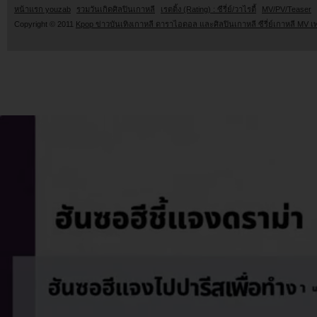
หน้าแรก youzab
รวมวันเกิดศิลปินเกาหลี
เรตติ้ง (Rating) : ซีรี่ย์/วาไรตี้
MV/PV/Teaser
Copyright © 2011
Kpop ข่าวบันเทิงเกาหลี ดาราไอดอล และศิลปินเกาหลี ซีรี่ย์เกาหลี MV เ