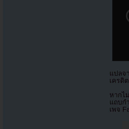
แปลจ
เครดิต
หากไม
แถบกำล
เพจ F