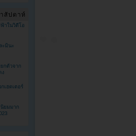
ำสัปดาห์
ฟ้าในวิดีโอ
ละมินะ
ะแยกตัวจาก
ดง
วกเฮดเตอร์
ามนิยมมาก
2023