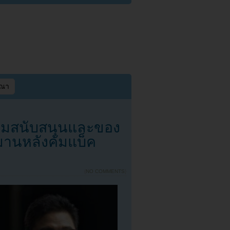
ษณา
มสนับสนุนและของ
ูมานหลังคัมแบ็ค
{
NO COMMENTS
}