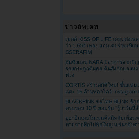
ข่าวอัพเดท
เบลล์ KISS OF LIFE เผยแต่งเพ
ว่า 1,000 เพลง แถมเคยร่วมเขียน
SSERAFIM
ฮันซึงยอน KARA มีอาการจากป
รองกระดูกต้นคอ ต้นสังกัดแจงหล
ห่วง
CORTIS สร้างสถิติใหม่! ขึ้นแท่นว
แตะ 15 ล้านฟอลโลว์ Instagram เร
BLACKPINK ขอโทษ BLINK อีกครั
ครบรอบ 10 ปี ยอมรับ “รู้ว่าวันนี
ยูอาอินเผยโมเมนต์สนิทกับเพื่อนหน
หายจากสื่อไปพักใหญ่ แฟนๆจับตาช