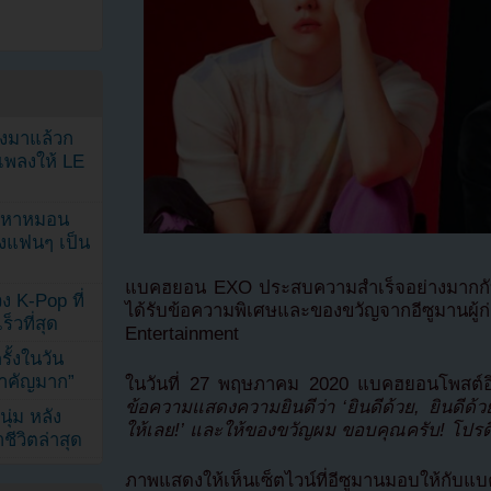
ลงมาแล้วก
เพลงให้ LE
ัญหาหมอน
ังแฟนๆ เป็น
แบคฮยอน EXO ประสบความสำเร็จอย่างมากกับอั
ง K-Pop ที่
ได้รับข้อความพิเศษและของขวัญจากอีซูมา
็วที่สุด
Entertainment
้งในวัน
้สำคัญมาก”
ในวันที่ 27 พฤษภาคม 2020 แบคฮยอนโพสต์
ข้อความแสดงความยินดีว่า ‘ยินดีด้วย, ยินดีด้
ุ่ม หลัง
ให้เลย!’ และให้ของขวัญผม ขอบคุณครับ! โปรดิ
ีวิตล่าสุด
ภาพแสดงให้เห็นเซ็ตไวน์ที่อีซูมานมอบให้กับแ