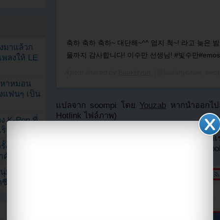
축하 축하 축하~ 대단해~^^ 엄지 척~! 라고 늦은 
ลงมาแล้วก
물까지 감사합니다! 이수만 선생님! #빛수만#emos
เพลงให้ LE
A post shared by
BaekHyun.
(@baekhyunee_exo)
ัญหาหมอน
ังแฟนๆ เป็น
แปลจาก soompi โดย
Youzab
หากนำออกไปกร
Hotlink ไฟล์ภาพ)
ง K-Pop ที่
็วที่สุด
หากไม่ต้องการพลาดข่าวสารอย่างรวดเร็วจาก
้งในวัน
ลืมติ๊ก
เลือกเห็นโพสต์ก่อนของเพจ Facebo
้สำคัญมาก”
ุ่ม หลัง
ีวิตล่าสุด