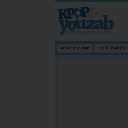
หน้าแรก youzab
รวมวันเกิดศิลปิน