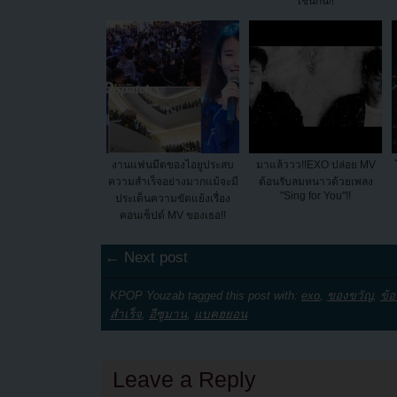
เช่นกัน!!
งานแฟนมีตของไอยูประสบ
มาแล้ววว!!EXO ปล่อย MV
ความสำเร็จอย่างมากแม้จะมี
ต้อนรับลมหนาวด้วยเพลง
"Sing for You"!!
ประเด็นความขัดแย้งเรื่อง
คอนเซ็ปต์ MV ของเธอ!!
← Next post
KPOP Youzab tagged this post with:
exo
,
ของขวัญ
,
ข้
สำเร็จ
,
อีซูมาน
,
แบคฮยอน
Leave a Reply