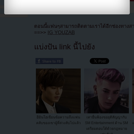
ตอนนี้แฟนๆสามารถติดตามเราได้อีกช่องทางสา
==>>
IG YOUZAB
แบ่งปัน link นี้ไปยัง
อีมินโฮเขียนข้อความถึงแฟน
เทายื่นฟ้องขอยุติสัญญากับ
คลับของเขาผู้ที่ล่วงลับไปแล้ว
SM Entertainment ด้าน SM
แ
เตรียมตอบโต้ด้วยกฎหมาย