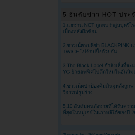
5 อันดับข่าว HOT ประจ
1.แฮชาน NCT ถูกพบว่าสูบบุหรี่ไฟ
เบื้องหลังฝึกซ้อม
2.ชาวเน็ตพบลิซ่า BLACKPINK แ
TWICE ไปช้อปปิ้งด้วยกัน
3.The Black Label กำลังเล็งที่จ
YG ย้ายอฟฟิศไปตึกใหม่ในฮันนัม
4.ชาวเน็ตปกป้องคิมมินจูหลังถูกพ
วิจารณ์รูปร่าง
5.10 อันดับคนดังชายที่ได้รับคว
ที่สุดในหมู่เกย์ในเกาหลีใต้ของปี 