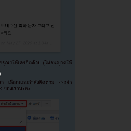
밤 보내주신 축하 문자 그리고 선
 #와인
 on
May 27, 2020 at 1:04am PDT
ุณาให้เครดิตด้วย (ไม่อนุญาตให้
เรา เลือกแถบกำลังติดตาม ->อย่า
ok ของเรานะคะ