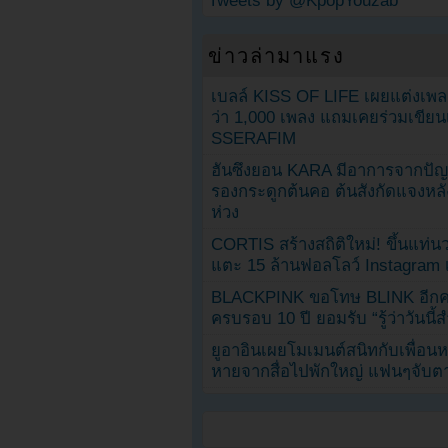
Tweets by @KpopYouzab
ข่าวล่ามาแรง
เบลล์ KISS OF LIFE เผยแต่งเพ
ว่า 1,000 เพลง แถมเคยร่วมเขียน
SSERAFIM
ฮันซึงยอน KARA มีอาการจากป
รองกระดูกต้นคอ ต้นสังกัดแจงหล
ห่วง
CORTIS สร้างสถิติใหม่! ขึ้นแท่นว
แตะ 15 ล้านฟอลโลว์ Instagram เร
BLACKPINK ขอโทษ BLINK อีกครั
ครบรอบ 10 ปี ยอมรับ “รู้ว่าวันนี
ยูอาอินเผยโมเมนต์สนิทกับเพื่อนหน
หายจากสื่อไปพักใหญ่ แฟนๆจับตาช