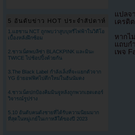
แปลจ
5 อันดับข่าว HOT ประจำสัปดาห์
เครดิต
1.แฮชาน NCT ถูกพบว่าสูบบุหรี่ไฟฟ้าในวิดีโอ
หากไม
เบื้องหลังฝึกซ้อม
แถบกำล
เพจ F
2.ชาวเน็ตพบลิซ่า BLACKPINK และมินะ
TWICE ไปช้อปปิ้งด้วยกัน
3.The Black Label กำลังเล็งที่จะแยกตัวจาก
YG ย้ายอฟฟิศไปตึกใหม่ในฮันนัมดง
4.ชาวเน็ตปกป้องคิมมินจูหลังถูกพวกเฮดเตอร์
วิจารณ์รูปร่าง
5.10 อันดับคนดังชายที่ได้รับความนิยมมาก
ที่สุดในหมู่เกย์ในเกาหลีใต้ของปี 2023