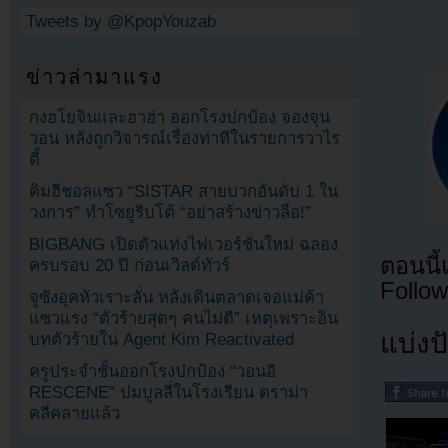
Tweets by @KpopYouzab
ข่าวล่ามาแรง
กงฮโยจินและฮาฮ่า ออกโรงปกป้อง จองจุน
วอน หลังถูกวิจารณ์เรื่องท่าทีในรายการวาไร
ตี้
คิมฮีชอลแซว “SISTAR สายบวกอันดับ 1 ใน
วงการ” ทำโซยูรีบโต้ “อย่าสร้างข่าวลือ!”
BIGBANG เปิดตัวแท่งไฟเวอร์ชั่นใหม่ ฉลอง
ตอนนี
ครบรอบ 20 ปี ก่อนเวิลด์ทัวร์
Follow
จูซังอุคหัวเราะลั่น หลังเดินตลาดเจอแม่ค้า
แซวแรง “ตัวร้ายสุดๆ คนไม่ดี” เหตุเพราะอิน
แบ่งปั
บทตัวร้ายใน Agent Kim Reactivated
ครูประจำชั้นออกโรงปกป้อง “วอนอี
RESCENE” ปมบูลลี่ในโรงเรียน ดราม่า
คลี่คลายแล้ว