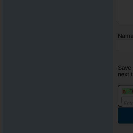
Nam
Save 
next 