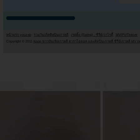
หน้าแรก youzab
รวมวันเกิดศิลปินเกาหลี
เรตติ้ง (Rating) : ซีรี่ย์/วาไรตี้
MV/PV/Teaser
Copyright © 2011
Kpop ข่าวบันเทิงเกาหลี ดาราไอดอล และศิลปินเกาหลี ซีรี่ย์เกาหลี MV เ