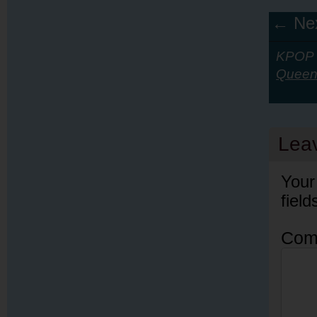
← Nex
KPOP Y
Queen
Lea
Your
fiel
Com