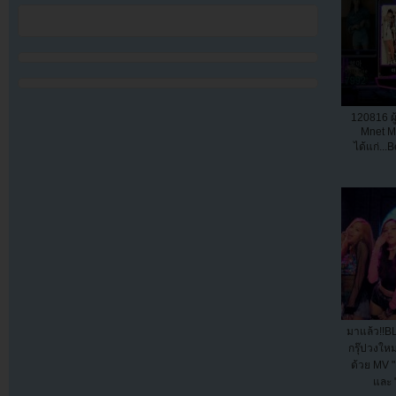
120816 ผ
Mnet M
ได้แก่...
มาแล้ว!!B
กรุ๊ปวงใหม
ด้วย MV
และ "