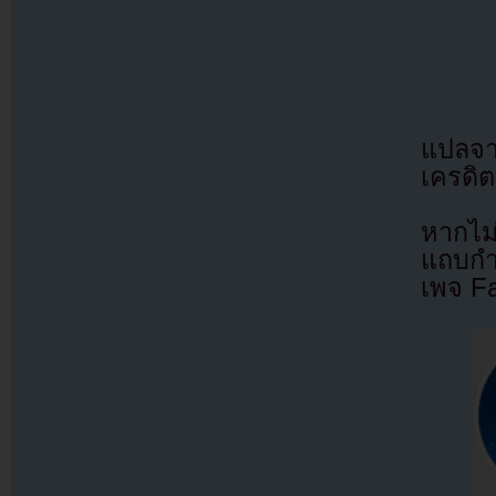
แปลจ
เครดิต
หากไม
แถบกำล
เพจ F