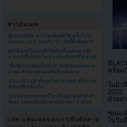
ข่าวอัพเดท
BLACKPINK ขอโทษ BLINK อีกครั้งในวัน
ครบรอบ 10 ปี ยอมรับ “รู้ว่าวันนี้สำคัญมาก”
ยูอาอินเผยโมเมนต์สนิทกับเพื่อนหนุ่ม หลัง
หายจากสื่อไปพักใหญ่ แฟนๆจับตาชีวิตล่าสุด
BLACK
“มือสั่นจนแฟนๆเป็นห่วง” ฮันซึงยอนเผยภาพ
พร้อมก
ล่าสุด ทำหลายคนสงสัยเรื่องสุขภาพ
นานะปรากฏตัวกับลุคใหม่ สะดุดตาด้วยภาพ
ในมิวส
ลักษณ์ที่เปลี่ยนไป
2022 
บยอนอูซอกเคยเซอร์ไพรส์ไอยูด้วยเค้กสั่งทำ
ตัวอย
พิเศษ แฟนๆเพิ่งสังเกตหลังผ่านมา 3 เดือน
ขณะเดี
Like แฟนเพจของเราเพื่อติดตาม
ในวันท