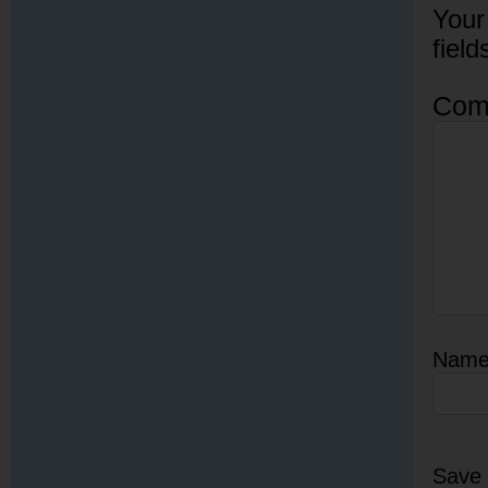
Your
fiel
Com
Nam
Save 