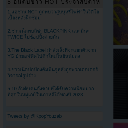
5 อันดับข่าว HOT ประจำสัปดาห์
1.แฮชาน NCT ถูกพบว่าสูบบุหรี่ไฟฟ้าในวิดีโอ
เบื้องหลังฝึกซ้อม
2.ชาวเน็ตพบลิซ่า BLACKPINK และมินะ
TWICE ไปช้อปปิ้งด้วยกัน
3.The Black Label กำลังเล็งที่จะแยกตัวจาก
YG ย้ายอฟฟิศไปตึกใหม่ในฮันนัมดง
4.ชาวเน็ตปกป้องคิมมินจูหลังถูกพวกเฮดเตอร์
วิจารณ์รูปร่าง
5.10 อันดับคนดังชายที่ได้รับความนิยมมาก
ที่สุดในหมู่เกย์ในเกาหลีใต้ของปี 2023
Tweets by @KpopYouzab