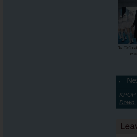
ไค EXO เดบิ
เพล
← Nex
KPOP Y
Down
Lea