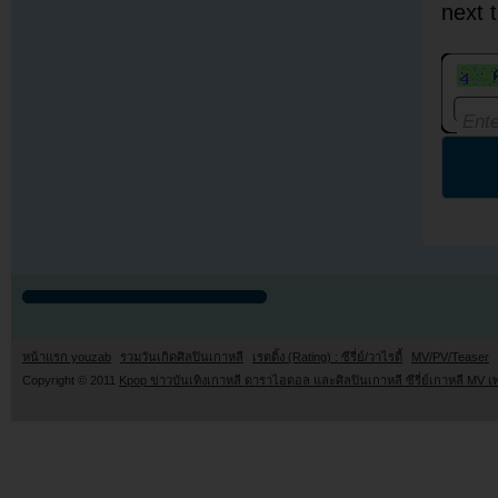
next 
หน้าแรก youzab
รวมวันเกิดศิลปินเกาหลี
เรตติ้ง (Rating) : ซีรี่ย์/วาไรตี้
MV/PV/Teaser
Copyright © 2011
Kpop ข่าวบันเทิงเกาหลี ดาราไอดอล และศิลปินเกาหลี ซีรี่ย์เกาหลี MV เ