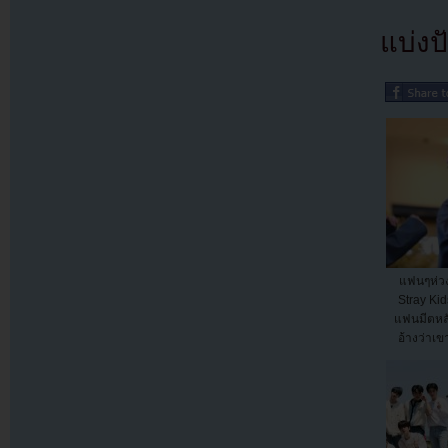
แบ่งปั
แฟนๆห่วง
Stray Kid
แฟนมีตหลั
อ้างว่าเข