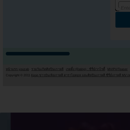
หน้าแรก youzab
รวมวันเกิดศิลปินเกาหลี
เรตติ้ง (Rating) : ซีรี่ย์/วาไรตี้
MV/PV/Teaser
Copyright © 2011
Kpop ข่าวบันเทิงเกาหลี ดาราไอดอล และศิลปินเกาหลี ซีรี่ย์เกาหลี MV เ