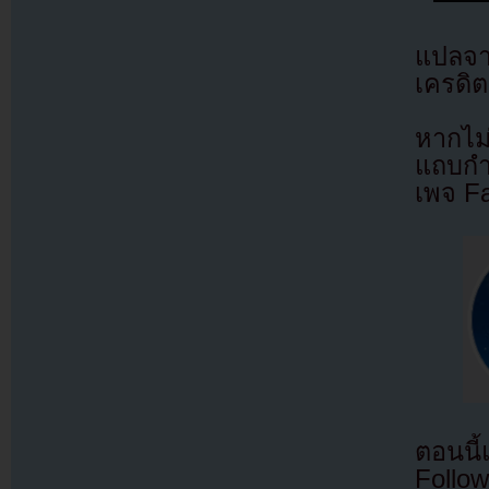
แปลจ
เครดิต
หากไม
แถบกำล
เพจ F
ตอนนี
Follow