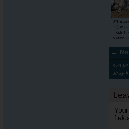
JYPE แถล
ปฏิบัติต่
Kids ไม่
รายการ Ido
C
← Nex
KPOP Y
stray k
Lea
Your
fiel