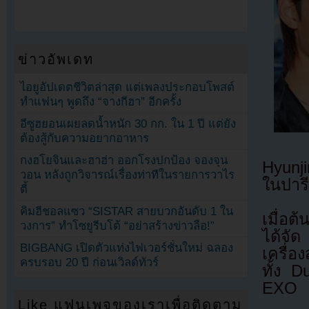
ข่าวอัพเดท
ไอยูอัปเดตชีวิตล่าสุด แต่เพลงประกอบโพสต์
ทำแฟนๆ พูดถึง “จางกีฮา” อีกครั้ง
อีซูฮยอนเผยลดน้ำหนัก 30 กก. ใน 1 ปี แต่ยัง
ต้องสู้กับความอยากอาหาร
กงฮโยจินและฮาฮ่า ออกโรงปกป้อง จองจุน
Hyunji
วอน หลังถูกวิจารณ์เรื่องท่าทีในรายการวาไร
ในปารี
ตี้
คิมฮีชอลแซว “SISTAR สายบวกอันดับ 1 ใน
เมื่อต
วงการ” ทำโซยูรีบโต้ “อย่าสร้างข่าวลือ!”
ได้จั
BIGBANG เปิดตัวแท่งไฟเวอร์ชั่นใหม่ ฉลอง
เครื่อ
ครบรอบ 20 ปี ก่อนเวิลด์ทัวร์
ทั้ง 
EXO
Like แฟนเพจของเราเพื่อติดตาม