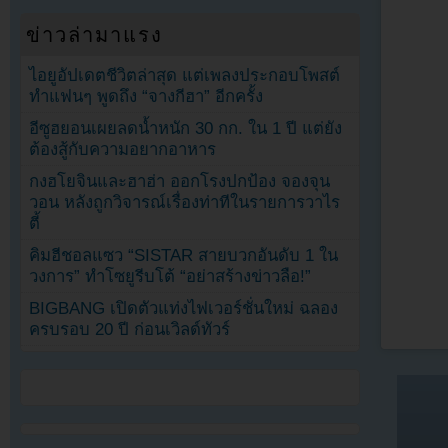
ข่าวล่ามาแรง
ไอยูอัปเดตชีวิตล่าสุด แต่เพลงประกอบโพสต์
ทำแฟนๆ พูดถึง “จางกีฮา” อีกครั้ง
อีซูฮยอนเผยลดน้ำหนัก 30 กก. ใน 1 ปี แต่ยัง
ต้องสู้กับความอยากอาหาร
กงฮโยจินและฮาฮ่า ออกโรงปกป้อง จองจุน
วอน หลังถูกวิจารณ์เรื่องท่าทีในรายการวาไร
ตี้
คิมฮีชอลแซว “SISTAR สายบวกอันดับ 1 ใน
วงการ” ทำโซยูรีบโต้ “อย่าสร้างข่าวลือ!”
BIGBANG เปิดตัวแท่งไฟเวอร์ชั่นใหม่ ฉลอง
ครบรอบ 20 ปี ก่อนเวิลด์ทัวร์