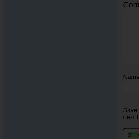
Com
Nam
Save 
next 