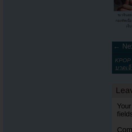
ชเวจินฮ
กองทัพเนื
เจ็บ
← Nex
KPOP Y
บาดเจ็
Lea
Your
fiel
Com