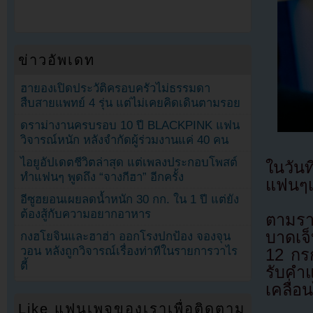
ข่าวอัพเดท
ฮายองเปิดประวัติครอบครัวไม่ธรรมดา
สืบสายแพทย์ 4 รุ่น แต่ไม่เคยคิดเดินตามรอย
ดราม่างานครบรอบ 10 ปี BLACKPINK แฟน
วิจารณ์หนัก หลังจำกัดผู้ร่วมงานแค่ 40 คน
ไอยูอัปเดตชีวิตล่าสุด แต่เพลงประกอบโพสต์
ในวัน
ทำแฟนๆ พูดถึง “จางกีฮา” อีกครั้ง
แฟนๆเก
อีซูฮยอนเผยลดน้ำหนัก 30 กก. ใน 1 ปี แต่ยัง
ต้องสู้กับความอยากอาหาร
ตามรา
บาดเจ็
กงฮโยจินและฮาฮ่า ออกโรงปกป้อง จองจุน
วอน หลังถูกวิจารณ์เรื่องท่าทีในรายการวาไร
12 กร
ตี้
รับคำ
เคลื่อ
Like แฟนเพจของเราเพื่อติดตาม