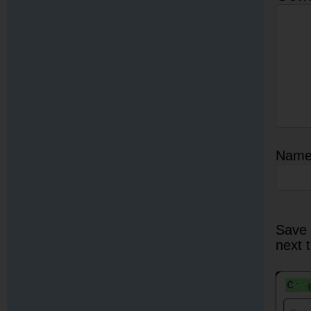
Nam
Save 
next 