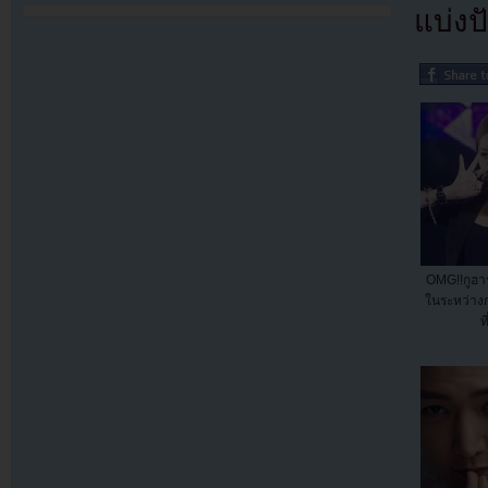
แบ่งปั
OMG!!กูฮา
ในระหว่างก
ที