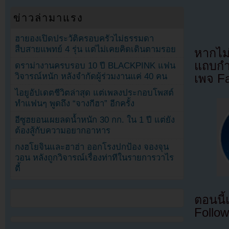
ข่าวล่ามาแรง
ฮายองเปิดประวัติครอบครัวไม่ธรรมดา
สืบสายแพทย์ 4 รุ่น แต่ไม่เคยคิดเดินตามรอย
หากไม
แถบกำล
ดราม่างานครบรอบ 10 ปี BLACKPINK แฟน
วิจารณ์หนัก หลังจำกัดผู้ร่วมงานแค่ 40 คน
เพจ F
ไอยูอัปเดตชีวิตล่าสุด แต่เพลงประกอบโพสต์
ทำแฟนๆ พูดถึง “จางกีฮา” อีกครั้ง
อีซูฮยอนเผยลดน้ำหนัก 30 กก. ใน 1 ปี แต่ยัง
ต้องสู้กับความอยากอาหาร
กงฮโยจินและฮาฮ่า ออกโรงปกป้อง จองจุน
วอน หลังถูกวิจารณ์เรื่องท่าทีในรายการวาไร
ตี้
ตอนนี
Follow