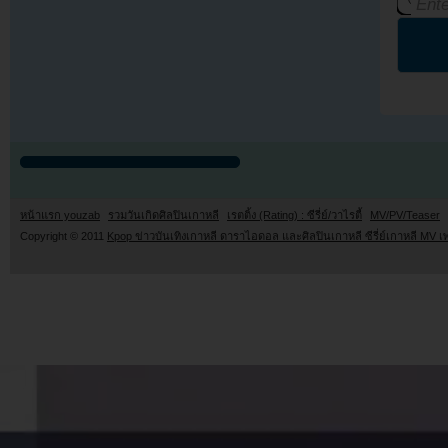
หน้าแรก youzab
รวมวันเกิดศิลปินเกาหลี
เรตติ้ง (Rating) : ซีรี่ย์/วาไรตี้
MV/PV/Teaser
Copyright © 2011
Kpop ข่าวบันเทิงเกาหลี ดาราไอดอล และศิลปินเกาหลี ซีรี่ย์เกาหลี MV เ