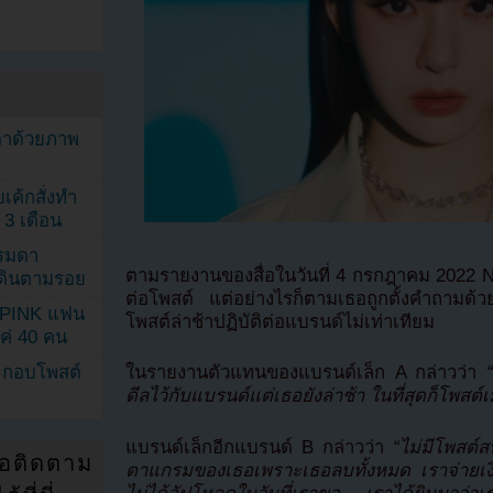
ตาด้วยภาพ
เค้กสั่งทำ
 3 เดือน
รรมดา
ตามรายงานของสื่อในวันที่ 4 กรกฎาคม 2022 NO
ดเดินตามรอย
ต่อโพสต์ แต่อย่างไรก็ตามเธอถูกตั้งคำถามด้วยค
KPINK แฟน
โพสต์ล่าช้าปฏิบัติต่อแบรนด์ไม่เท่าเทียม
แค่ 40 คน
ระกอบโพสต์
ในรายงานตัวแทนของแบรนด์เล็ก A กล่าวว่า
“
ดีลไว้กับแบรนด์แต่เธอยังล่าช้า ในที่สุดก็โพสต์
แบรนด์เล็กอีกแบรนด์ B กล่าวว่า
“ไม่มีโพสต์
่อติดตาม
ตาแกรมของเธอเพราะเธอลบทั้งหมด เราจ่ายเงิ