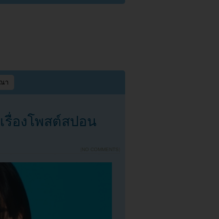
ษณา
เรื่องโพสต์สปอน
{
NO COMMENTS
}