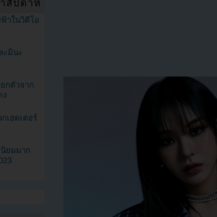
ำสัปดาห์
ฟ้าในวิดีโอ
ละมินะ
ะแยกตัวจาก
ดง
วกเฮดเตอร์
ามนิยมมาก
2023