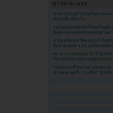
ข่าวล่ามาแรง
นานะปรากฏตัวกับลุคใหม่ สะดุด
ลักษณ์ที่เปลี่ยนไป
บยอนอูซอกเคยเซอร์ไพรส์ไอยูด้วย
พิเศษ แฟนๆเพิ่งสังเกตหลังผ่านมา
ฮายองเปิดประวัติครอบครัวไม่ธ
สืบสายแพทย์ 4 รุ่น แต่ไม่เคยคิ
ดราม่างานครบรอบ 10 ปี BLAC
วิจารณ์หนัก หลังจำกัดผู้ร่วมงาน
ไอยูอัปเดตชีวิตล่าสุด แต่เพลงป
ทำแฟนๆ พูดถึง “จางกีฮา” อีกครั้ง