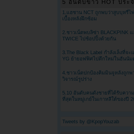
5 อันดับข่าว HOT ประจ
1.แฮชาน NCT ถูกพบว่าสูบบุหรี่ไฟ
เบื้องหลังฝึกซ้อม
2.ชาวเน็ตพบลิซ่า BLACKPINK แ
TWICE ไปช้อปปิ้งด้วยกัน
3.The Black Label กำลังเล็งที่จ
YG ย้ายอฟฟิศไปตึกใหม่ในฮันนัม
4.ชาวเน็ตปกป้องคิมมินจูหลังถูกพ
วิจารณ์รูปร่าง
5.10 อันดับคนดังชายที่ได้รับคว
ที่สุดในหมู่เกย์ในเกาหลีใต้ของปี 
Tweets by @KpopYouzab