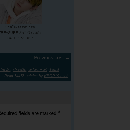
มาชิโฮะอดีตสมาชิก
TREASURE เปิดไอจีส่วนตัว
และเขียนถึงแฟนๆ
Previous post →
นักเต้น
,
ประเด็น
,
สปอนเซอร์
,
โพสต์
Read 34478 articles by
KPOP Youzab
*
equired fields are marked