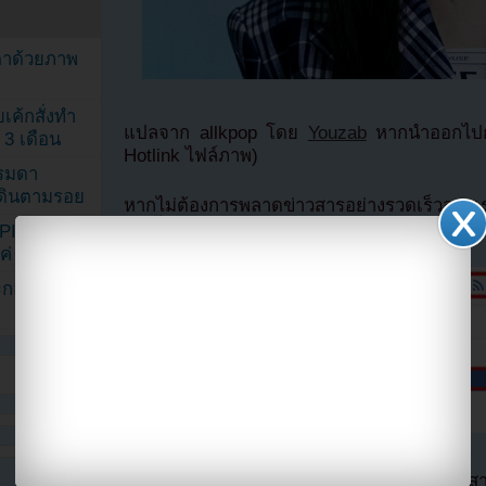
ตาด้วยภาพ
เค้กสั่งทำ
แปลจาก allkpop โดย
Youzab
หากนำออกไปกร
 3 เดือน
Hotlink ไฟล์ภาพ)
รรมดา
ดเดินตามรอย
หากไม่ต้องการพลาดข่าวสารอย่างรวดเร็วจาก
ลืมติ๊ก
เลือกเห็นโพสต์ก่อนของเพจ Facebo
KPINK แฟน
แค่ 40 คน
ระกอบโพสต์
ตอนนี้แฟนๆสามารถติดตามเราได้อีกช่องทางสา