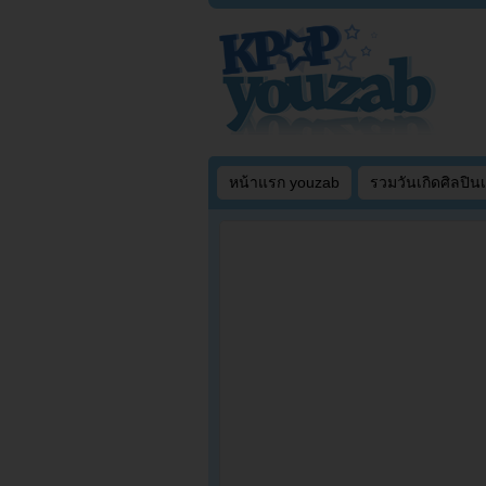
หน้าแรก youzab
รวมวันเกิดศิลปิน