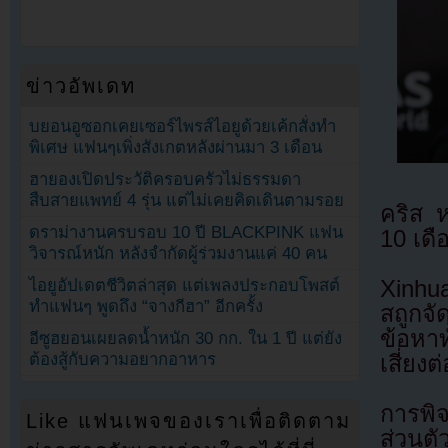
ข่าวอัพเดท
บยอนอูซอกเคยเซอร์ไพรส์ไอยูด้วยเค้กสั่งทำ
พิเศษ แฟนๆเพิ่งสังเกตหลังผ่านมา 3 เดือน
ฮายองเปิดประวัติครอบครัวไม่ธรรมดา
สืบสายแพทย์ 4 รุ่น แต่ไม่เคยคิดเดินตามรอย
คริส ห
ดราม่างานครบรอบ 10 ปี BLACKPINK แฟน
10 เดื
วิจารณ์หนัก หลังจำกัดผู้ร่วมงานแค่ 40 คน
Xinhu
ไอยูอัปเดตชีวิตล่าสุด แต่เพลงประกอบโพสต์
ทำแฟนๆ พูดถึง “จางกีฮา” อีกครั้ง
สถูกจั
ข้อหาท
อีซูฮยอนเผยลดน้ำหนัก 30 กก. ใน 1 ปี แต่ยัง
ต้องสู้กับความอยากอาหาร
เสี่ยง
การพิจ
Like แฟนเพจของเราเพื่อติดตาม
ส่วนต