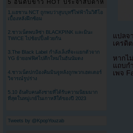
5 อันดับข่าว HOT ประจำสัปดาห์
1.แฮชาน NCT ถูกพบว่าสูบบุหรี่ไฟฟ้าในวิดีโอ
เบื้องหลังฝึกซ้อม
2.ชาวเน็ตพบลิซ่า BLACKPINK และมินะ
แปลจ
TWICE ไปช้อปปิ้งด้วยกัน
เครดิต
3.The Black Label กำลังเล็งที่จะแยกตัวจาก
หากไม
YG ย้ายอฟฟิศไปตึกใหม่ในฮันนัมดง
แถบกำล
เพจ F
4.ชาวเน็ตปกป้องคิมมินจูหลังถูกพวกเฮดเตอร์
วิจารณ์รูปร่าง
5.10 อันดับคนดังชายที่ได้รับความนิยมมาก
ที่สุดในหมู่เกย์ในเกาหลีใต้ของปี 2023
Tweets by @KpopYouzab