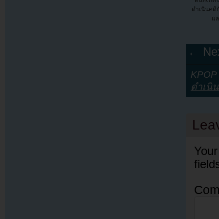
ต้นสังกั
ดำเนินคดี
แล
← Nex
KPOP Y
ดำเนิน
Lea
Your
fiel
Com