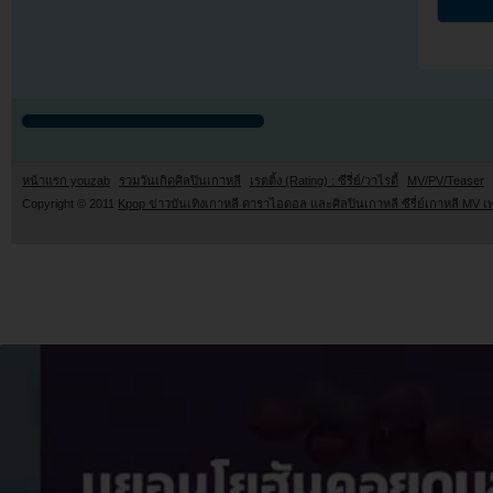
หน้าแรก youzab
รวมวันเกิดศิลปินเกาหลี
เรตติ้ง (Rating) : ซีรี่ย์/วาไรตี้
MV/PV/Teaser
Copyright © 2011
Kpop ข่าวบันเทิงเกาหลี ดาราไอดอล และศิลปินเกาหลี ซีรี่ย์เกาหลี MV เ