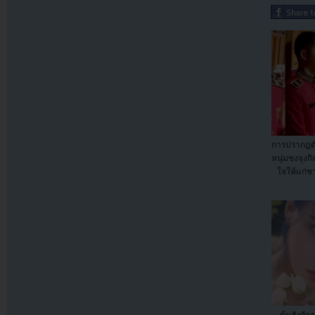
การปรากฏต
หนุ่มซงจุงก
ใจให้แก่ช