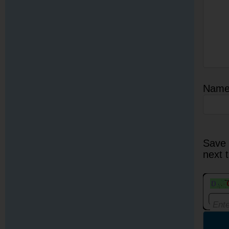
Nam
Save 
next 