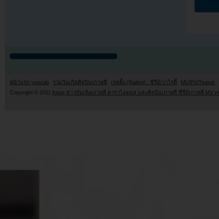
หน้าแรก youzab
รวมวันเกิดศิลปินเกาหลี
เรตติ้ง (Rating) : ซีรี่ย์/วาไรตี้
MV/PV/Teaser
Copyright © 2011
Kpop ข่าวบันเทิงเกาหลี ดาราไอดอล และศิลปินเกาหลี ซีรี่ย์เกาหลี MV เ