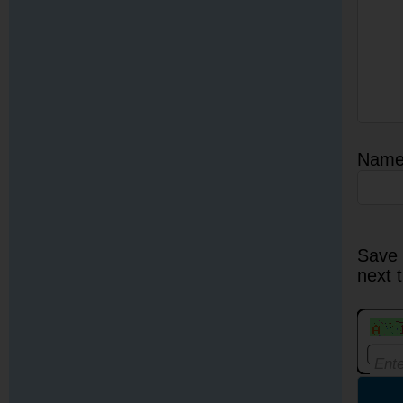
Nam
Save 
next 