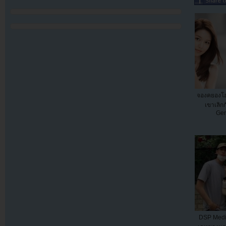
จองคยองโฮต
เขาเลิกก
Gen
DSP Media