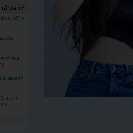
ำสัปดาห์
ฟ้าในวิดีโอ
ละมินะ
ะแยกตัวจาก
ดง
วกเฮดเตอร์
ามนิยมมาก
2023