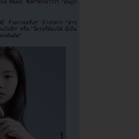
rce Music ซึ่งทวีตกล่าวว่า
“ฉันถูก
E ร้ายกาจจริงๆ”
บ้างกล่าว
“ฮ่าๆ
ลงไปอีก”
หรือ
“ใครๆก็ฟ้องได้ นี่เป็น
าคงพ้นผิด”