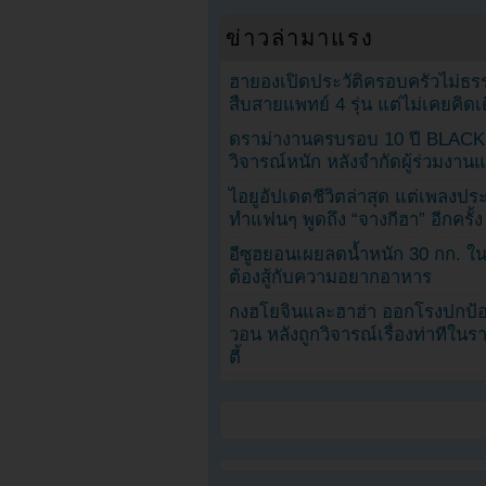
ข่าวล่ามาแรง
ฮายองเปิดประวัติครอบครัวไม่ธ
สืบสายแพทย์ 4 รุ่น แต่ไม่เคยคิ
ดราม่างานครบรอบ 10 ปี BLAC
วิจารณ์หนัก หลังจำกัดผู้ร่วมงาน
ไอยูอัปเดตชีวิตล่าสุด แต่เพลงป
ทำแฟนๆ พูดถึง “จางกีฮา” อีกครั้ง
อีซูฮยอนเผยลดน้ำหนัก 30 กก. ใน 
ต้องสู้กับความอยากอาหาร
กงฮโยจินและฮาฮ่า ออกโรงปกป้อ
วอน หลังถูกวิจารณ์เรื่องท่าทีใน
ตี้