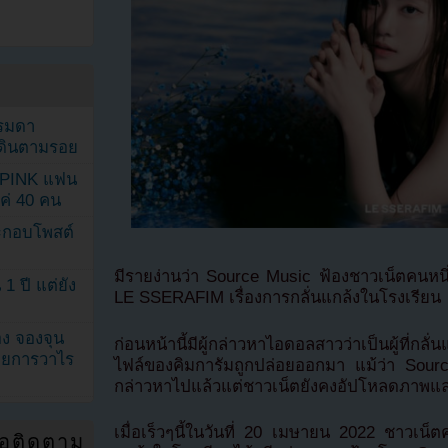
รรมดา
ดเดินตามรอย
KPINK แฟน
แค่ 40 คน
ระกอบโพสต์
มีรายง่านว่า Source Music ฟ้องชาวเน็ตคนหนึ
1 ปี แต่ยัง
LE SSERAFIM เรื่องการกลั่นแกล้งในโรงเรียน
ง จองจุน
ก่อนหน้านี้มีผู้กล่าวหาไอดอลสาวว่าเป็นผู้ที่กลั่น
รายการวาไร
ไฟล์ของคิมการัมถูกปล่อยออกมา แม้ว่า Sou
กล่าวหาไปแล้วแต่ชาวเน็ตยังคงอัปโหลดภาพแล
เมื่อเร็วๆนี้ในวันที่ 20 เมษายน 2022 ชาวเน็ตคนห
่อติดตาม