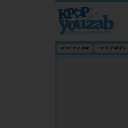
หน้าแรก youzab
รวมวันเกิดศิลปิน