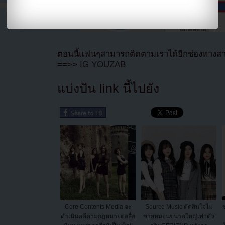
ตอนนี้แฟนๆสามารถติดตามเราได้อีกช่องทางสา
==>>
IG YOUZAB
แบ่งปัน link นี้ไปยัง
Core Contents Media จะ
Source Music ตัดสินใจไม่
ดำเนินคดีตามกฏหมายต่อสื่อ
ขายหมอนขนาดใหญ่เท่าตัว