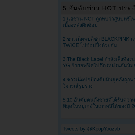
5 อันดับข่าว HOT ประจ
1.แฮชาน NCT ถูกพบว่าสูบบุหรี่ไฟ
เบื้องหลังฝึกซ้อม
2.ชาวเน็ตพบลิซ่า BLACKPINK แ
TWICE ไปช้อปปิ้งด้วยกัน
3.The Black Label กำลังเล็งที่จ
YG ย้ายอฟฟิศไปตึกใหม่ในฮันนัม
4.ชาวเน็ตปกป้องคิมมินจูหลังถูกพ
วิจารณ์รูปร่าง
5.10 อันดับคนดังชายที่ได้รับคว
ที่สุดในหมู่เกย์ในเกาหลีใต้ของปี 
Tweets by @KpopYouzab