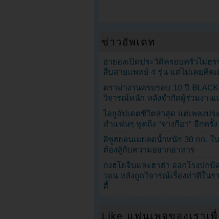
ข่าวอัพเดท
ฮายองเปิดประวัติครอบครัวไม่ธ
สืบสายแพทย์ 4 รุ่น แต่ไม่เคยคิ
ดราม่างานครบรอบ 10 ปี BLAC
วิจารณ์หนัก หลังจำกัดผู้ร่วมงาน
ไอยูอัปเดตชีวิตล่าสุด แต่เพลงป
ทำแฟนๆ พูดถึง “จางกีฮา” อีกครั้ง
อีซูฮยอนเผยลดน้ำหนัก 30 กก. ใน 
ต้องสู้กับความอยากอาหาร
กงฮโยจินและฮาฮ่า ออกโรงปกป้อ
วอน หลังถูกวิจารณ์เรื่องท่าทีใน
ตี้
Like แฟนเพจของเราเพื