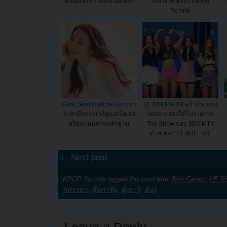
ที่เผยแพร่ข่าวลือที่เป็นเท็จ!!
จริง GFRIEND หลังถูก
วิจารณ์
Garo Sero Institute กล่าวหา
LE SSERAFIM คว้าถ้วยแรก
ว่าสามีของชเวจีอูนอกใจเธอ
ของพวกเธอได้ในรายการ
พร้อมแนบภาพหลักฐาน
The Show ของ SBS MTV
ด้วยเพลง “FEARLESS”
← Next post
KPOP Youzab tagged this post with:
Kim Garam
,
LE S
กล่าวหา
,
คิมการัม
,
ผู้เยาว์
,
ฟ้อง