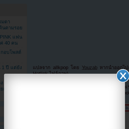
รรมดา
ดเดินตามรอย
KPINK แฟน
แค่ 40 คน
ระกอบโพสต์
1 ปี แต่ยัง
แปลจาก allkpop โดย
Youzab
หากนำออกไปกร
Hotlink ไฟล์ภาพ)
ง จองจุน
หากไม่ต้องการพลาดข่าวสารอย่างรวดเร็วจาก
รายการวาไร
ลืมติ๊ก
เลือกเห็นโพสต์ก่อนของเพจ Facebo