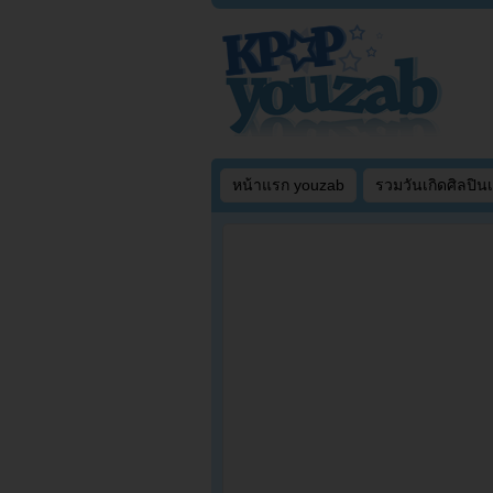
หน้าแรก youzab
รวมวันเกิดศิลปิน