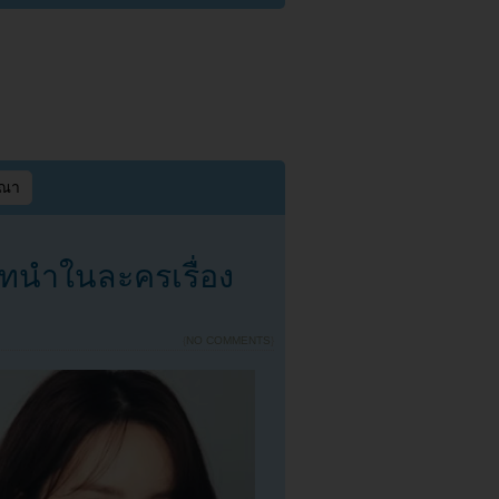
ษณา
บทนำในละครเรื่อง
{
NO COMMENTS
}