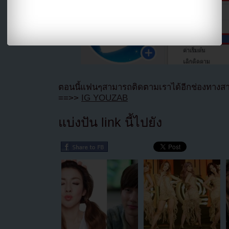
ตอนนี้แฟนๆสามารถติดตามเราได้อีกช่องทางสา
==>>
IG YOUZAB
แบ่งปัน link นี้ไปยัง