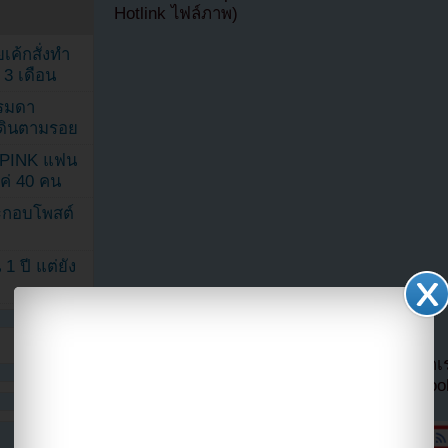
Hotlink ไฟล์ภาพ)
เค้กสั่งทำ
 3 เดือน
รรมดา
ดเดินตามรอย
KPINK แฟน
แค่ 40 คน
ระกอบโพสต์
1 ปี แต่ยัง
หากไม่ต้องการพลาดข่าวสารอย่างรวดเร็วจาก
ลืมติ๊ก
เลือกเห็นโพสต์ก่อนของเพจ Facebo