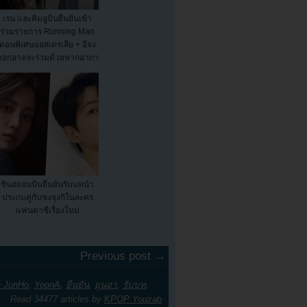
เรน และคิมอูบินยืนยันเข้า
ร่วมรายการ Running Man
ตอนพิเศษออสเตรเลีย + อีจง
ซอกอาจจะร่วมด้วยหากอากา
รดีข...
ชินฮยอนบินยืนยันรับบทนำ
ประกบคู่กับซงจุงกิในละคร
แฟนตาซีเรื่องใหม่
Previous post →
e JunHo
,
YoonA
,
ยืนยัน
,
ยุนอา
,
รับบท
,
Read 34477 articles by
KPOP Youzab