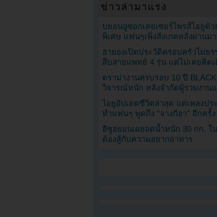
ข่าวล่ามาแรง
บยอนอูซอกเคยเซอร์ไพรส์ไอยูด้วย
พิเศษ แฟนๆเพิ่งสังเกตหลังผ่านมา
ฮายองเปิดประวัติครอบครัวไม่ธ
สืบสายแพทย์ 4 รุ่น แต่ไม่เคยคิ
ดราม่างานครบรอบ 10 ปี BLAC
วิจารณ์หนัก หลังจำกัดผู้ร่วมงาน
ไอยูอัปเดตชีวิตล่าสุด แต่เพลงป
ทำแฟนๆ พูดถึง “จางกีฮา” อีกครั้ง
อีซูฮยอนเผยลดน้ำหนัก 30 กก. ใน 
ต้องสู้กับความอยากอาหาร