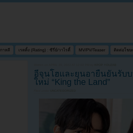
เกาหลี
เรตติ้ง (Rating) : ซีรี่ย์/วาไรตี้
MV/PV/Teaser
ติดต่อโฆ
Written on
APRIL 20, 2022 AT 12:02 PM
by
KPOP YOUZAB
อีจุนโฮและยุนอายืนยันรับ
ใหม่ “King the Land”
Filed under
UNCATEGORIZED