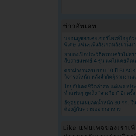
ข่าวอัพเดท
บยอนอูซอกเคยเซอร์ไพรส์ไอยูด้วย
พิเศษ แฟนๆเพิ่งสังเกตหลังผ่านมา
ฮายองเปิดประวัติครอบครัวไม่ธ
สืบสายแพทย์ 4 รุ่น แต่ไม่เคยคิ
ดราม่างานครบรอบ 10 ปี BLAC
วิจารณ์หนัก หลังจำกัดผู้ร่วมงาน
ไอยูอัปเดตชีวิตล่าสุด แต่เพลงป
ทำแฟนๆ พูดถึง “จางกีฮา” อีกครั้ง
อีซูฮยอนเผยลดน้ำหนัก 30 กก. ใน 
ต้องสู้กับความอยากอาหาร
Like แฟนเพจของเราเพื