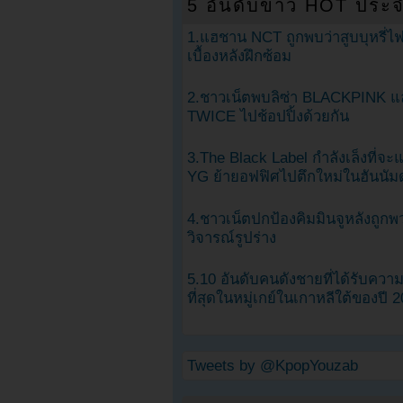
5 อันดับข่าว HOT ประจ
1.แฮชาน NCT ถูกพบว่าสูบบุหรี่ไฟ
เบื้องหลังฝึกซ้อม
2.ชาวเน็ตพบลิซ่า BLACKPINK แ
TWICE ไปช้อปปิ้งด้วยกัน
3.The Black Label กำลังเล็งที่จ
YG ย้ายอฟฟิศไปตึกใหม่ในฮันนัม
4.ชาวเน็ตปกป้องคิมมินจูหลังถูกพ
วิจารณ์รูปร่าง
5.10 อันดับคนดังชายที่ได้รับคว
ที่สุดในหมู่เกย์ในเกาหลีใต้ของปี 
Tweets by @KpopYouzab