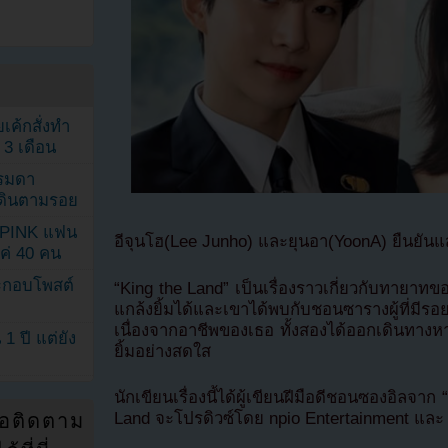
เค้กสั่งทำ
 3 เดือน
รรมดา
ดเดินตามรอย
KPINK แฟน
อีจุนโฮ(Lee Junho) และยุนอา(YoonA) ยืนยั
แค่ 40 คน
ระกอบโพสต์
“King the Land” เป็นเรื่องราวเกี่ยวกับทายาทขอ
แกล้งยิ้มได้และเขาได้พบกับชอนซารางผู้ที่มีร
เนื่องจากอาชีพของเธอ ทั้งสองได้ออกเดินทางหาค
1 ปี แต่ยัง
ยิ้มอย่างสดใส
นักเขียนเรื่องนี้ได้ผู้เขียนฝีมือดีชอนซองอิลจา
Land จะโปรดิวซ์โดย npio Entertainment และ 
่อติดตาม