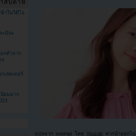
ำสัปดาห์
ฟ้าในวิดีโอ
ละมินะ
ะแยกตัวจาก
ดง
วกเฮดเตอร์
ามนิยมมาก
2023
แปลจาก soompi โดย
Youzab
หากนำออกไปกร