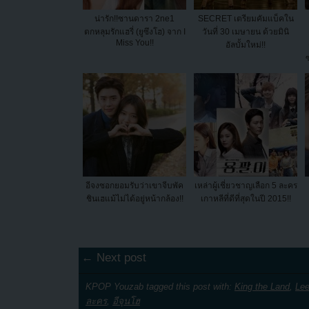
น่ารัก!!ซานดารา 2ne1
SECRET เตรียมคัมแบ็คใน
ตกหลุมรักแฮรี่ (ยูซึงโฮ) จาก I
วันที่ 30 เมษายน ด้วยมินิ
Miss You!!
อัลบั้มใหม่!!
อีจงซอกยอมรับว่าเขาจีบพัค
เหล่าผู้เชี่ยวชาญเลือก 5 ละคร
ชินเฮแม้ไม่ได้อยู่หน้ากล้อง!!
เกาหลีที่ดีที่สุดในปี 2015!!
← Next post
KPOP Youzab tagged this post with:
King the Land
,
Le
ละคร
,
อีจุนโฮ