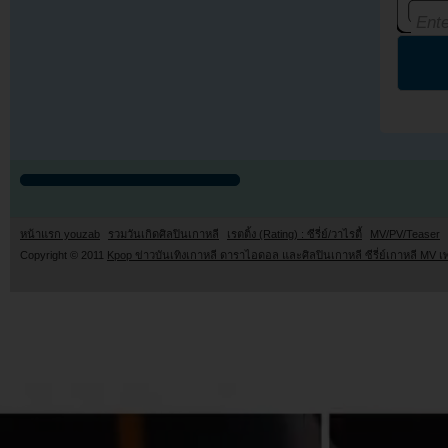
หน้าแรก youzab
รวมวันเกิดศิลปินเกาหลี
เรตติ้ง (Rating) : ซีรี่ย์/วาไรตี้
MV/PV/Teaser
Copyright © 2011
Kpop ข่าวบันเทิงเกาหลี ดาราไอดอล และศิลปินเกาหลี ซีรี่ย์เกาหลี MV เ