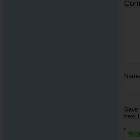
Com
Nam
Save 
next 