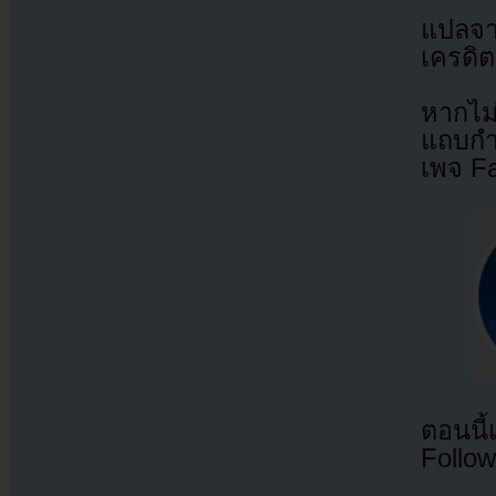
แปลจ
เครดิต
หากไม
แถบกำล
เพจ F
ตอนนี
Follow