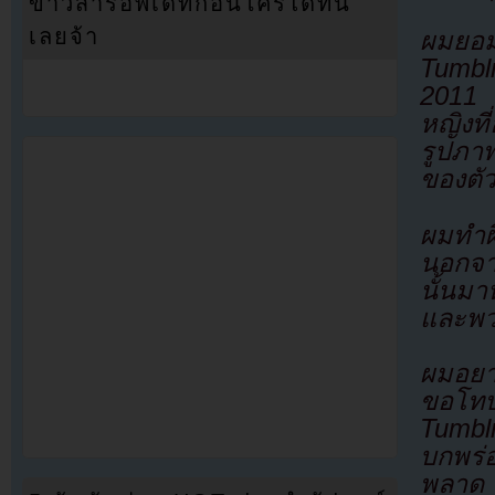
ข่าวสารอัพเดทก่อนใครได้ที่นี่
เลยจ้า
ผมยอม
Tumbl
2011 ไ
หญิงที
รูปภา
ของตั
ผมทำผิ
นอกจาก
นั้นม
และพวก
ผมอยา
ขอโทษต
Tumblr
บกพร่
พลาด