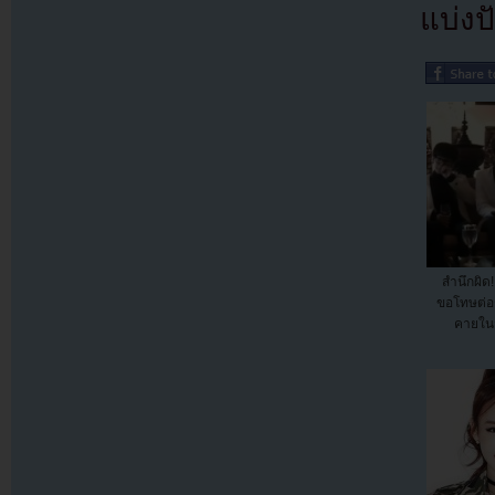
แบ่งปั
สำนึกผิด!
ขอโทษต่อ
คายใน