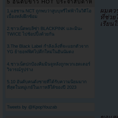
5 อันดับข่าว HOT ประจำสัปดาห์
ผมควรด
1.แฮชาน NCT ถูกพบว่าสูบบุหรี่ไฟฟ้าในวิดีโอ
ที่ช่ว
เบื้องหลังฝึกซ้อม
เรียนใ
2.ชาวเน็ตพบลิซ่า BLACKPINK และมินะ
TWICE ไปช้อปปิ้งด้วยกัน
3.The Black Label กำลังเล็งที่จะแยกตัวจาก
YG ย้ายอฟฟิศไปตึกใหม่ในฮันนัมดง
4.ชาวเน็ตปกป้องคิมมินจูหลังถูกพวกเฮดเตอร์
วิจารณ์รูปร่าง
5.10 อันดับคนดังชายที่ได้รับความนิยมมาก
ที่สุดในหมู่เกย์ในเกาหลีใต้ของปี 2023
Tweets by @KpopYouzab
ขอแสด