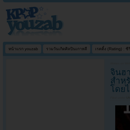
หน้าแรก youzab
รวมวันเกิดศิลปินเกาหลี
เรตติ้ง (Rating) : ซีรี
Written on
MAR
จินฮ
สำหร
โดยไ
Filed under
U