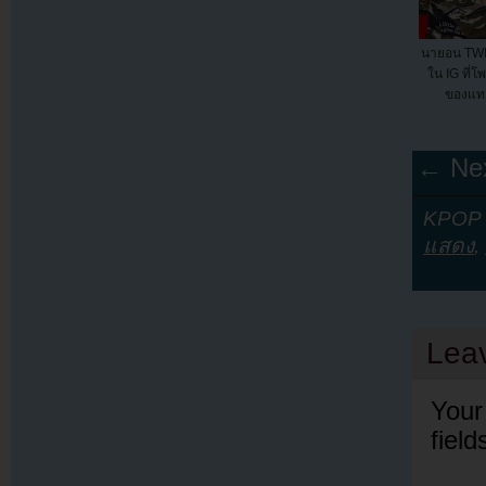
นายอน TWI
ใน IG ที่โ
ของแท
← Nex
KPOP Y
แสดง
,
Lea
Your
fiel