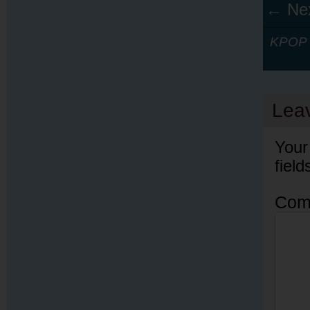
← Nex
KPOP Y
Lea
Your
fiel
Com