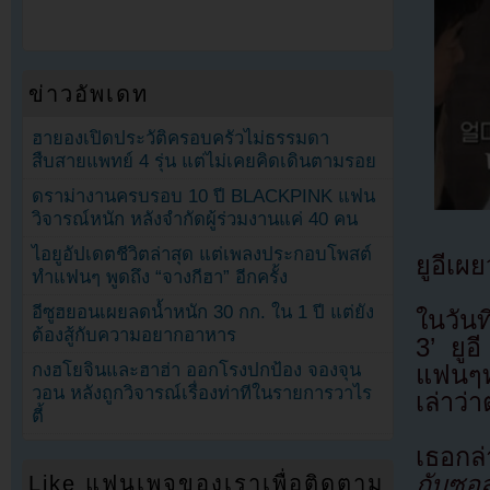
ข่าวอัพเดท
ฮายองเปิดประวัติครอบครัวไม่ธรรมดา
สืบสายแพทย์ 4 รุ่น แต่ไม่เคยคิดเดินตามรอย
ดราม่างานครบรอบ 10 ปี BLACKPINK แฟน
วิจารณ์หนัก หลังจำกัดผู้ร่วมงานแค่ 40 คน
ไอยูอัปเดตชีวิตล่าสุด แต่เพลงประกอบโพสต์
ยูอีเผ
ทำแฟนๆ พูดถึง “จางกีฮา” อีกครั้ง
อีซูฮยอนเผยลดน้ำหนัก 30 กก. ใน 1 ปี แต่ยัง
ในวัน
ต้องสู้กับความอยากอาหาร
3’ ยูอ
กงฮโยจินและฮาฮ่า ออกโรงปกป้อง จองจุน
แฟนๆท
วอน หลังถูกวิจารณ์เรื่องท่าทีในรายการวาไร
เล่าว
ตี้
เธอกล่
กับซอส
Like แฟนเพจของเราเพื่อติดตาม