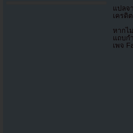
แปลจ
เครดิต
หากไม
แถบกำล
เพจ F