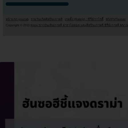
หน้าแรก youzab
รวมวันเกิดศิลปินเกาหลี
เรตติ้ง (Rating) : ซีรี่ย์/วาไรตี้
MV/PV/Teaser
Copyright © 2011
Kpop ข่าวบันเทิงเกาหลี ดาราไอดอล และศิลปินเกาหลี ซีรี่ย์เกาหลี MV เ