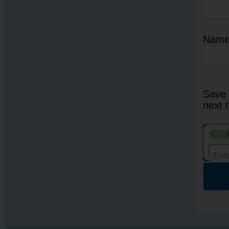
Nam
Save 
next 