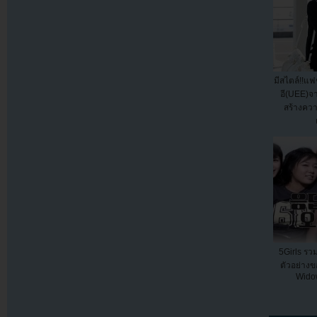
มีสไตล์!!แฟ
อี(UEE)จา
สร้างคว
5Girls รวม
ตัวอย่างข
Widow