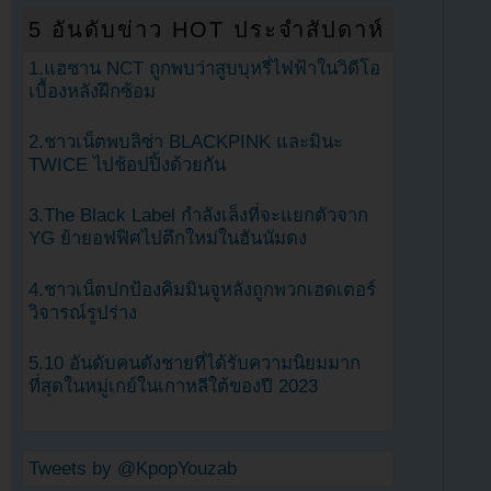
5 อันดับข่าว HOT ประจำสัปดาห์
1.แฮชาน NCT ถูกพบว่าสูบบุหรี่ไฟฟ้าในวิดีโอ
เบื้องหลังฝึกซ้อม
2.ชาวเน็ตพบลิซ่า BLACKPINK และมินะ
TWICE ไปช้อปปิ้งด้วยกัน
3.The Black Label กำลังเล็งที่จะแยกตัวจาก
YG ย้ายอฟฟิศไปตึกใหม่ในฮันนัมดง
4.ชาวเน็ตปกป้องคิมมินจูหลังถูกพวกเฮดเตอร์
วิจารณ์รูปร่าง
5.10 อันดับคนดังชายที่ได้รับความนิยมมาก
ที่สุดในหมู่เกย์ในเกาหลีใต้ของปี 2023
Tweets by @KpopYouzab