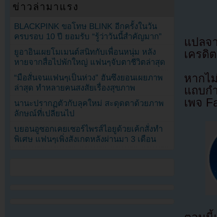
ข่าวล่ามาแรง
BLACKPINK ขอโทษ BLINK อีกครั้งในวัน
ครบรอบ 10 ปี ยอมรับ “รู้ว่าวันนี้สำคัญมาก”
แปลจ
ยูอาอินเผยโมเมนต์สนิทกับเพื่อนหนุ่ม หลัง
เครดิต
หายจากสื่อไปพักใหญ่ แฟนๆจับตาชีวิตล่าสุด
หากไม
“มือสั่นจนแฟนๆเป็นห่วง” ฮันซึงยอนเผยภาพ
ล่าสุด ทำหลายคนสงสัยเรื่องสุขภาพ
แถบกำล
เพจ F
นานะปรากฏตัวกับลุคใหม่ สะดุดตาด้วยภาพ
ลักษณ์ที่เปลี่ยนไป
บยอนอูซอกเคยเซอร์ไพรส์ไอยูด้วยเค้กสั่งทำ
พิเศษ แฟนๆเพิ่งสังเกตหลังผ่านมา 3 เดือน