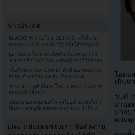
ข่าวอัพเดท
BLACKPINK ขอโทษ BLINK อีกครั้งในวัน
ครบรอบ 10 ปี ยอมรับ “รู้ว่าวันนี้สำคัญมาก”
ยูอาอินเผยโมเมนต์สนิทกับเพื่อนหนุ่ม หลัง
หายจากสื่อไปพักใหญ่ แฟนๆจับตาชีวิตล่าสุด
“มือสั่นจนแฟนๆเป็นห่วง” ฮันซึงยอนเผยภาพ
ไอดอล
ล่าสุด ทำหลายคนสงสัยเรื่องสุขภาพ
เป็นห่
นานะปรากฏตัวกับลุคใหม่ สะดุดตาด้วยภาพ
ลักษณ์ที่เปลี่ยนไป
วันที
บยอนอูซอกเคยเซอร์ไพรส์ไอยูด้วยเค้กสั่งทำ
ผ่านส
พิเศษ แฟนๆเพิ่งสังเกตหลังผ่านมา 3 เดือน
มากมา
ควบคุ
Like แฟนเพจของเราเพื่อติดตาม
จากนั้