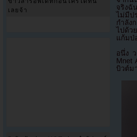
ข่าวสารอัพเดทก่อนใครได้ที่นี่
จริงฉั
เลยจ้า
ไม่มี
กำลัง
ไปด้วย
แก้มป่
อนึ่ง
Mnet A
บิวต์ม