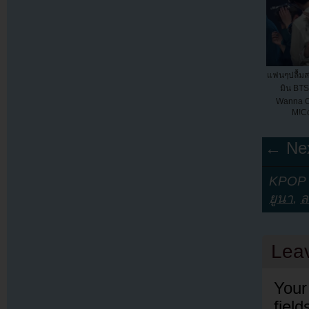
แฟนๆปลื้มสก
มิน BTS
Wanna O
M!C
← Nex
KPOP Y
ยูนา
,
ล
Lea
Your
fiel