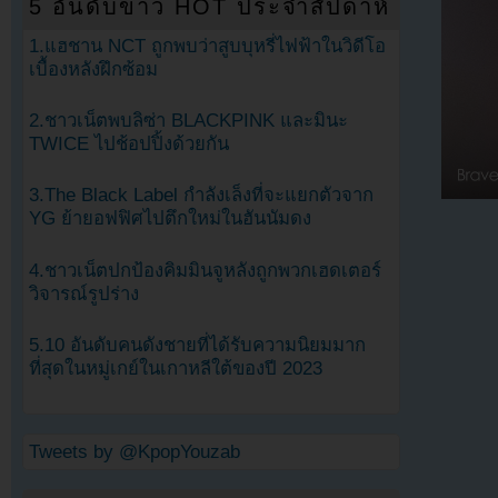
5 อันดับข่าว HOT ประจำสัปดาห์
1.แฮชาน NCT ถูกพบว่าสูบบุหรี่ไฟฟ้าในวิดีโอ
เบื้องหลังฝึกซ้อม
2.ชาวเน็ตพบลิซ่า BLACKPINK และมินะ
TWICE ไปช้อปปิ้งด้วยกัน
3.The Black Label กำลังเล็งที่จะแยกตัวจาก
YG ย้ายอฟฟิศไปตึกใหม่ในฮันนัมดง
4.ชาวเน็ตปกป้องคิมมินจูหลังถูกพวกเฮดเตอร์
วิจารณ์รูปร่าง
5.10 อันดับคนดังชายที่ได้รับความนิยมมาก
ที่สุดในหมู่เกย์ในเกาหลีใต้ของปี 2023
Tweets by @KpopYouzab