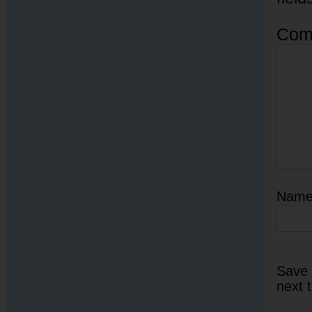
Com
Nam
Save 
next 