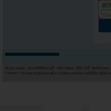
หน้าแรก youzab
รวมวันเกิดศิลปินเกาหลี
เรตติ้ง (Rating) : ซีรี่ย์/วาไรตี้
MV/PV/Teaser
Copyright © 2011
Kpop ข่าวบันเทิงเกาหลี ดาราไอดอล และศิลปินเกาหลี ซีรี่ย์เกาหลี MV เ