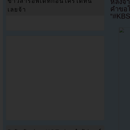
ข่าวสารอัพเดทก่อนใครได้ที่นี่
หลังจ
คำขอโ
เลยจ้า
“#KBSn