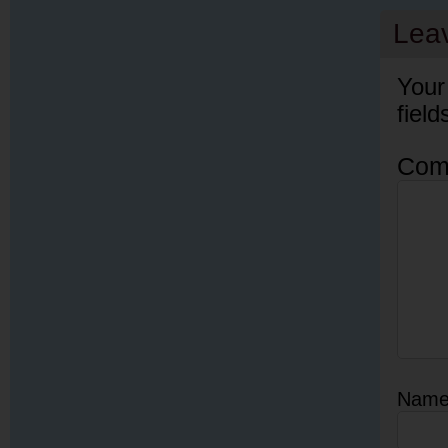
Lea
Your
fiel
Com
Nam