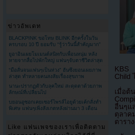
ข่าวอัพเดท
BLACKPINK ขอโทษ BLINK อีกครั้งในวัน
ครบรอบ 10 ปี ยอมรับ “รู้ว่าวันนี้สำคัญมาก”
ยูอาอินเผยโมเมนต์สนิทกับเพื่อนหนุ่ม หลัง
หายจากสื่อไปพักใหญ่ แฟนๆจับตาชีวิตล่าสุด
KBS ถ
“มือสั่นจนแฟนๆเป็นห่วง” ฮันซึงยอนเผยภาพ
Child ไ
ล่าสุด ทำหลายคนสงสัยเรื่องสุขภาพ
นานะปรากฏตัวกับลุคใหม่ สะดุดตาด้วยภาพ
เมื่อ
ลักษณ์ที่เปลี่ยนไป
Compi
บยอนอูซอกเคยเซอร์ไพรส์ไอยูด้วยเค้กสั่งทำ
อื่นๆ
พิเศษ แฟนๆเพิ่งสังเกตหลังผ่านมา 3 เดือน
ตุลาคม
ตารางง
Like แฟนเพจของเราเพื่อติดตาม