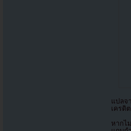
แปลจ
เครดิต
หากไม
แถบกำล