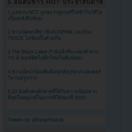
5 อันดับข่าว HOT ประจำสัปดาห์
1.แฮชาน NCT ถูกพบว่าสูบบุหรี่ไฟฟ้าในวิดีโอ
เบื้องหลังฝึกซ้อม
2.ชาวเน็ตพบลิซ่า BLACKPINK และมินะ
TWICE ไปช้อปปิ้งด้วยกัน
3.The Black Label กำลังเล็งที่จะแยกตัวจาก
YG ย้ายอฟฟิศไปตึกใหม่ในฮันนัมดง
4.ชาวเน็ตปกป้องคิมมินจูหลังถูกพวกเฮดเตอร์
วิจารณ์รูปร่าง
5.10 อันดับคนดังชายที่ได้รับความนิยมมาก
ที่สุดในหมู่เกย์ในเกาหลีใต้ของปี 2023
Tweets by @KpopYouzab