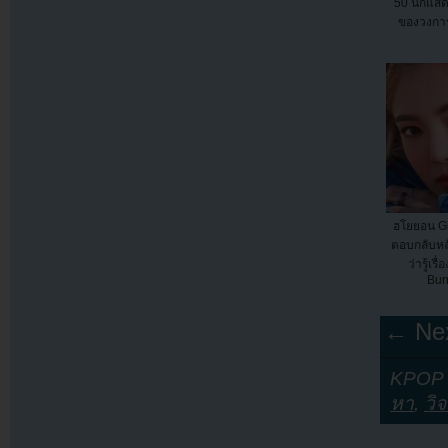
50 นักแสดง
ของวงการบ
ฮโยยอน Gi
ตอบกลับหล
ว่ารู้เร
Bur
← Nex
KPOP Y
หา
,
วิ