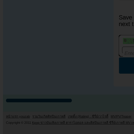
Save 
next 
หน้าแรก youzab
รวมวันเกิดศิลปินเกาหลี
เรตติ้ง (Rating) : ซีรี่ย์/วาไรตี้
MV/PV/Teaser
Copyright © 2011
Kpop ข่าวบันเทิงเกาหลี ดาราไอดอล และศิลปินเกาหลี ซีรี่ย์เกาหลี MV เ