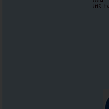
เพจ F