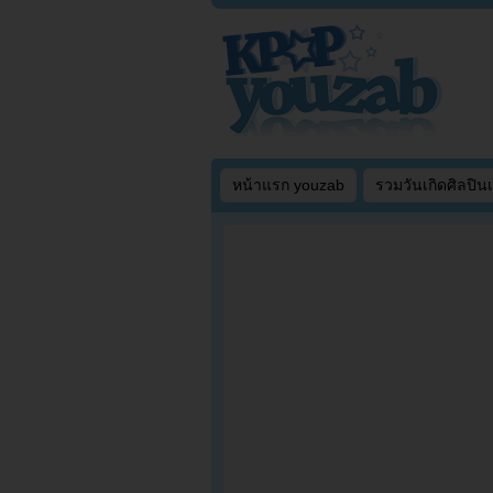
หน้าแรก youzab
รวมวันเกิดศิลปิน