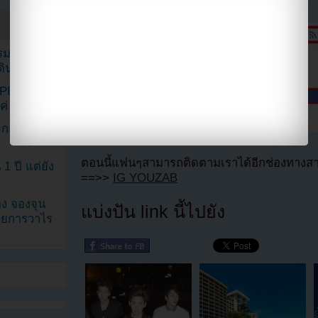
รรมดา
ดเดินตามรอย
KPINK แฟน
แค่ 40 คน
ระกอบโพสต์
ตอนนี้แฟนๆสามารถติดตามเราได้อีกช่องทางสา
1 ปี แต่ยัง
==>>
IG YOUZAB
ง จองจุน
แบ่งปัน link นี้ไปยัง
รายการวาไร