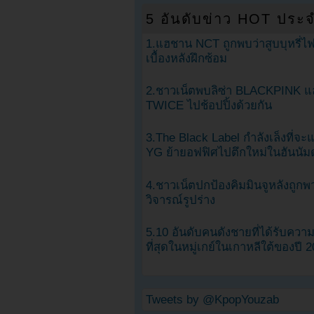
5 อันดับข่าว HOT ประจ
1.แฮชาน NCT ถูกพบว่าสูบบุหรี่ไฟ
เบื้องหลังฝึกซ้อม
2.ชาวเน็ตพบลิซ่า BLACKPINK แ
TWICE ไปช้อปปิ้งด้วยกัน
3.The Black Label กำลังเล็งที่จ
YG ย้ายอฟฟิศไปตึกใหม่ในฮันนัม
4.ชาวเน็ตปกป้องคิมมินจูหลังถูกพ
วิจารณ์รูปร่าง
5.10 อันดับคนดังชายที่ได้รับคว
ที่สุดในหมู่เกย์ในเกาหลีใต้ของปี 
Tweets by @KpopYouzab