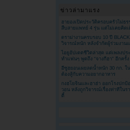
ข่าวล่ามาแรง
ฮายองเปิดประวัติครอบครัวไม่ธ
สืบสายแพทย์ 4 รุ่น แต่ไม่เคยคิ
ดราม่างานครบรอบ 10 ปี BLAC
วิจารณ์หนัก หลังจำกัดผู้ร่วมงาน
ไอยูอัปเดตชีวิตล่าสุด แต่เพลงป
ทำแฟนๆ พูดถึง “จางกีฮา” อีกครั้ง
อีซูฮยอนเผยลดน้ำหนัก 30 กก. ใน 
ต้องสู้กับความอยากอาหาร
กงฮโยจินและฮาฮ่า ออกโรงปกป้อ
วอน หลังถูกวิจารณ์เรื่องท่าทีใน
ตี้