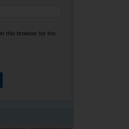
n this browser for the
by
Satish Gandham
, a product of
SwiftThemes.Com