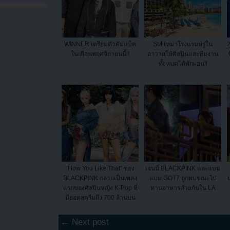
WINNER เตรียมตัวคัมแบ็ค
SM เหมาโรงแรมหรูใน
ในเดือนพฤศจิกายนนี้!!
ฮาวายให้ศิลปินและทีมงาน
ทั้งหมดได้พักผ่อน!!
“How You Like That” ของ
เจนนี่ BLACKPINK และแบม
BLACKPINK กลายเป็นเพลง
แบม GOT7 ถูกพบขณะไป
แรกของศิลปินหญิง K-Pop ที่
ทานอาหารด้วยกันใน LA
มียอดสตรีมถึง 700 ล้านบน
Spo...
← Next post