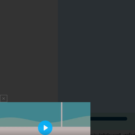
close
Play
หน้าแรก youzab
รวมวันเกิดศิลปินเกาหลี
เรตติ้ง (