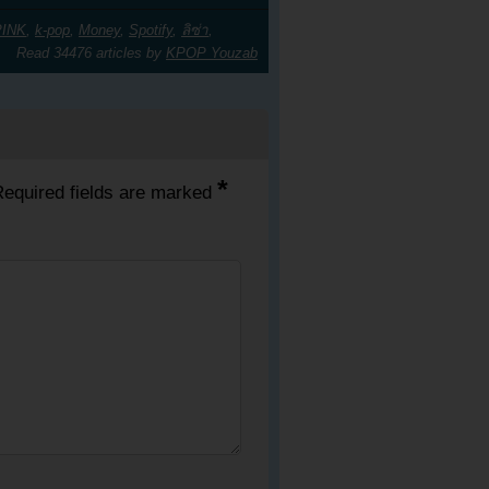
INK
,
k-pop
,
Money
,
Spotify
,
ลิซ่า
,
Read 34476 articles by
KPOP Youzab
*
equired fields are marked