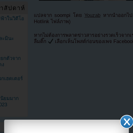
ำสัปดาห์
แปลจาก soompi โดย
Youzab
หากนำออกไปกร
ฟ้าในวิดีโอ
Hotlink ไฟล์ภาพ)
หากไม่ต้องการพลาดข่าวสารอย่างรวดเร็วจาก
ละมินะ
ลืมติ๊ก
เลือกเห็นโพสต์ก่อนของเพจ Facebo
ะแยกตัวจาก
ดง
วกเฮดเตอร์
ามนิยมมาก
2023