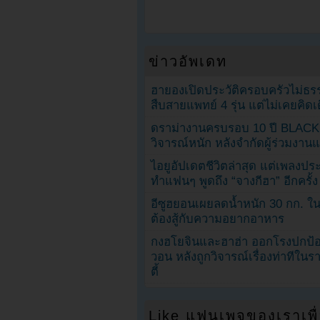
ข่าวอัพเดท
ฮายองเปิดประวัติครอบครัวไม่ธ
สืบสายแพทย์ 4 รุ่น แต่ไม่เคยคิ
ดราม่างานครบรอบ 10 ปี BLAC
วิจารณ์หนัก หลังจำกัดผู้ร่วมงาน
ไอยูอัปเดตชีวิตล่าสุด แต่เพลงป
ทำแฟนๆ พูดถึง “จางกีฮา” อีกครั้ง
อีซูฮยอนเผยลดน้ำหนัก 30 กก. ใน 
ต้องสู้กับความอยากอาหาร
กงฮโยจินและฮาฮ่า ออกโรงปกป้อ
วอน หลังถูกวิจารณ์เรื่องท่าทีใน
ตี้
Like แฟนเพจของเราเพื