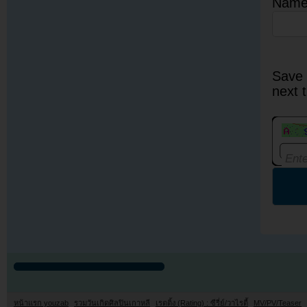
Nam
Save 
next 
หน้าแรก youzab
รวมวันเกิดศิลปินเกาหลี
เรตติ้ง (Rating) : ซีรี่ย์/วาไรตี้
MV/PV/Teaser