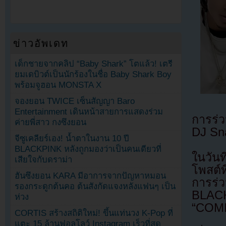
ข่าวอัพเดท
เด็กชายจากคลิป “Baby Shark” โตแล้ว! เตรี
ยมเดบิวต์เป็นนักร้องในชื่อ Baby Shark Boy
พร้อมจูฮอน MONSTA X
จองยอน TWICE เซ็นสัญญา Baro
Entertainment เดินหน้าสายการแสดงร่วม
การร่
ค่ายพี่สาว กงซึงยอน
DJ Sna
จีซูเคลียร์เอง! น้ำตาในงาน 10 ปี
BLACKPINK หลังถูกมองว่าเป็นคนเดียวที่
ในวัน
เสียใจกับดราม่า
โพสต์
ฮันซึงยอน KARA มีอาการจากปัญหาหมอน
การร่
รองกระดูกต้นคอ ต้นสังกัดแจงหลังแฟนๆ เป็น
BLAC
ห่วง
“COM
CORTIS สร้างสถิติใหม่! ขึ้นแท่นวง K-Pop ที่
แตะ 15 ล้านฟอลโลว์ Instagram เร็วที่สุด