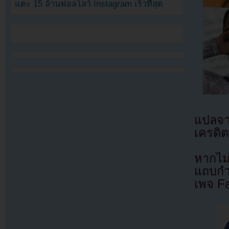
แตะ 15 ล้านฟอลโลว์ Instagram เร็วที่สุด
แปลจ
เครดิต
หากไม
แถบกำล
เพจ F