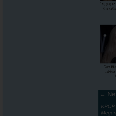
ไอยู (IU) อ
กับจางกึน
โรเซ่ B
แฟชั่นส
← Nex
KPOP Y
Megan 