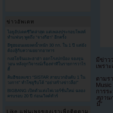
ข่าวอัพเดท
ไอยูอัปเดตชีวิตล่าสุด แต่เพลงประกอบโพสต์
ทำแฟนๆ พูดถึง “จางกีฮา” อีกครั้ง
อีซูฮยอนเผยลดน้ำหนัก 30 กก. ใน 1 ปี แต่ยัง
ต้องสู้กับความอยากอาหาร
กงฮโยจินและฮาฮ่า ออกโรงปกป้อง จองจุน
มีข่าว
วอน หลังถูกวิจารณ์เรื่องท่าทีในรายการวาไร
เพราะ
ตี้
คิมฮีชอลแซว “SISTAR สายบวกอันดับ 1 ใน
ตามรา
วงการ” ทำโซยูรีบโต้ “อย่าสร้างข่าวลือ!”
Music
การระ
BIGBANG เปิดตัวแท่งไฟเวอร์ชั่นใหม่ ฉลอง
ครบรอบ 20 ปี ก่อนเวิลด์ทัวร์
สถานก
นี้”
Like แฟนเพจของเราเพื่อติดตาม