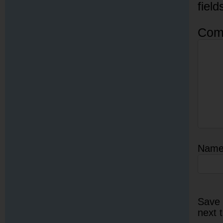
fiel
Com
Nam
Save 
next 