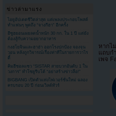
ข่าวล่ามาแรง
ไอยูอัปเดตชีวิตล่าสุด แต่เพลงประกอบโพสต์
ทำแฟนๆ พูดถึง “จางกีฮา” อีกครั้ง
อีซูฮยอนเผยลดน้ำหนัก 30 กก. ใน 1 ปี แต่ยัง
ต้องสู้กับความอยากอาหาร
หากไม
กงฮโยจินและฮาฮ่า ออกโรงปกป้อง จองจุน
แถบกำล
วอน หลังถูกวิจารณ์เรื่องท่าทีในรายการวาไร
ตี้
เพจ F
คิมฮีชอลแซว “SISTAR สายบวกอันดับ 1 ใน
วงการ” ทำโซยูรีบโต้ “อย่าสร้างข่าวลือ!”
BIGBANG เปิดตัวแท่งไฟเวอร์ชั่นใหม่ ฉลอง
ครบรอบ 20 ปี ก่อนเวิลด์ทัวร์