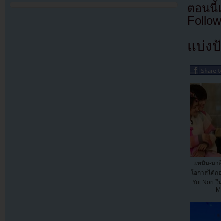
ตอนนี
Follow
แบ่งปั
แทมิน-นาอึ
โอกาสได้ก
Yut Nori 
Ma