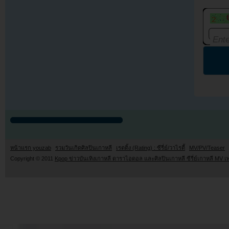
หน้าแรก youzab
รวมวันเกิดศิลปินเกาหลี
เรตติ้ง (Rating) : ซีรี่ย์/วาไรตี้
MV/PV/Teaser
Copyright © 2011
Kpop ข่าวบันเทิงเกาหลี ดาราไอดอล และศิลปินเกาหลี ซีรี่ย์เกาหลี MV เ