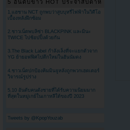
5 อันดับข่าว HOT ประจำสัปดาห์
1.แฮชาน NCT ถูกพบว่าสูบบุหรี่ไฟฟ้าในวิดีโอ
เบื้องหลังฝึกซ้อม
2.ชาวเน็ตพบลิซ่า BLACKPINK และมินะ
TWICE ไปช้อปปิ้งด้วยกัน
3.The Black Label กำลังเล็งที่จะแยกตัวจาก
YG ย้ายอฟฟิศไปตึกใหม่ในฮันนัมดง
4.ชาวเน็ตปกป้องคิมมินจูหลังถูกพวกเฮดเตอร์
วิจารณ์รูปร่าง
5.10 อันดับคนดังชายที่ได้รับความนิยมมาก
ที่สุดในหมู่เกย์ในเกาหลีใต้ของปี 2023
Tweets by @KpopYouzab