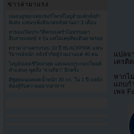
ข่าวล่ามาแรง
บยอนอูซอกเคยเซอร์ไพรส์ไอยูด้วยเค้กสั่งทำ
พิเศษ แฟนๆเพิ่งสังเกตหลังผ่านมา 3 เดือน
ฮายองเปิดประวัติครอบครัวไม่ธรรมดา
สืบสายแพทย์ 4 รุ่น แต่ไม่เคยคิดเดินตามรอย
ดราม่างานครบรอบ 10 ปี BLACKPINK แฟน
แปลจ
วิจารณ์หนัก หลังจำกัดผู้ร่วมงานแค่ 40 คน
เครดิต
ไอยูอัปเดตชีวิตล่าสุด แต่เพลงประกอบโพสต์
ทำแฟนๆ พูดถึง “จางกีฮา” อีกครั้ง
หากไม
อีซูฮยอนเผยลดน้ำหนัก 30 กก. ใน 1 ปี แต่ยัง
แถบกำล
ต้องสู้กับความอยากอาหาร
เพจ F