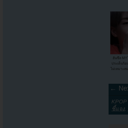
ฮันซึล M
ประเด็นร้อ
ไม่เหมาะสม 
← Nex
KPOP Y
ชี้แจง
,