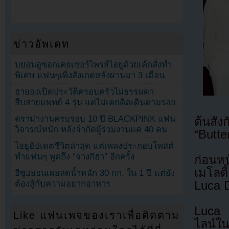
ข่าวอัพเดท
บยอนอูซอกเคยเซอร์ไพรส์ไอยูด้วยเค้กสั่งทำ
พิเศษ แฟนๆเพิ่งสังเกตหลังผ่านมา 3 เดือน
ฮายองเปิดประวัติครอบครัวไม่ธรรมดา
สืบสายแพทย์ 4 รุ่น แต่ไม่เคยคิดเดินตามรอย
ดราม่างานครบรอบ 10 ปี BLACKPINK แฟน
ต้นสั
วิจารณ์หนัก หลังจำกัดผู้ร่วมงานแค่ 40 คน
“Butte
ไอยูอัปเดตชีวิตล่าสุด แต่เพลงประกอบโพสต์
ทำแฟนๆ พูดถึง “จางกีฮา” อีกครั้ง
ก่อนหน
เมโลด
อีซูฮยอนเผยลดน้ำหนัก 30 กก. ใน 1 ปี แต่ยัง
Luca D
ต้องสู้กับความอยากอาหาร
Luca D
Like แฟนเพจของเราเพื่อติดตาม
ไลน์ใน