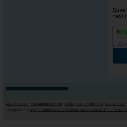
Save 
next 
หน้าแรก youzab
รวมวันเกิดศิลปินเกาหลี
เรตติ้ง (Rating) : ซีรี่ย์/วาไรตี้
MV/PV/Teaser
Copyright © 2011
Kpop ข่าวบันเทิงเกาหลี ดาราไอดอล และศิลปินเกาหลี ซีรี่ย์เกาหลี MV เ