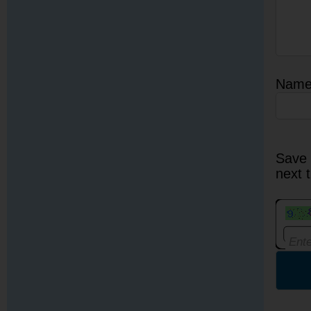
Nam
Save 
next 