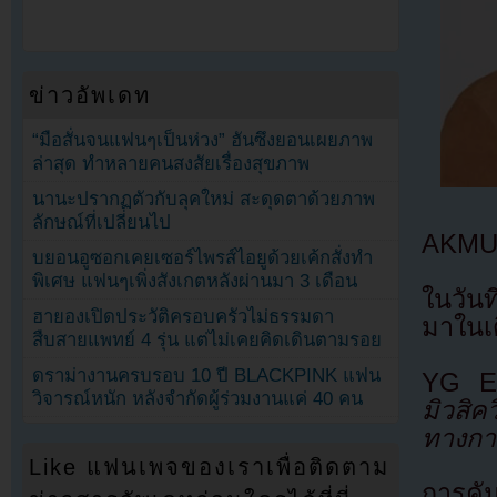
ข่าวอัพเดท
“มือสั่นจนแฟนๆเป็นห่วง” ฮันซึงยอนเผยภาพ
ล่าสุด ทำหลายคนสงสัยเรื่องสุขภาพ
นานะปรากฏตัวกับลุคใหม่ สะดุดตาด้วยภาพ
ลักษณ์ที่เปลี่ยนไป
AKMU 
บยอนอูซอกเคยเซอร์ไพรส์ไอยูด้วยเค้กสั่งทำ
พิเศษ แฟนๆเพิ่งสังเกตหลังผ่านมา 3 เดือน
ในวัน
ฮายองเปิดประวัติครอบครัวไม่ธรรมดา
มาในเด
สืบสายแพทย์ 4 รุ่น แต่ไม่เคยคิดเดินตามรอย
ดราม่างานครบรอบ 10 ปี BLACKPINK แฟน
YG En
วิจารณ์หนัก หลังจำกัดผู้ร่วมงานแค่ 40 คน
มิวสิค
ทางกา
Like แฟนเพจของเราเพื่อติดตาม
การคั