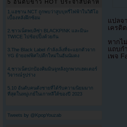
5 อันดับข่าว HOT ประจำสัปดาห์
1.แฮชาน NCT ถูกพบว่าสูบบุหรี่ไฟฟ้าในวิดีโอ
เบื้องหลังฝึกซ้อม
แปลจ
เครดิต
2.ชาวเน็ตพบลิซ่า BLACKPINK และมินะ
TWICE ไปช้อปปิ้งด้วยกัน
หากไม
แถบกำล
3.The Black Label กำลังเล็งที่จะแยกตัวจาก
เพจ F
YG ย้ายอฟฟิศไปตึกใหม่ในฮันนัมดง
4.ชาวเน็ตปกป้องคิมมินจูหลังถูกพวกเฮดเตอร์
วิจารณ์รูปร่าง
5.10 อันดับคนดังชายที่ได้รับความนิยมมาก
ที่สุดในหมู่เกย์ในเกาหลีใต้ของปี 2023
Tweets by @KpopYouzab