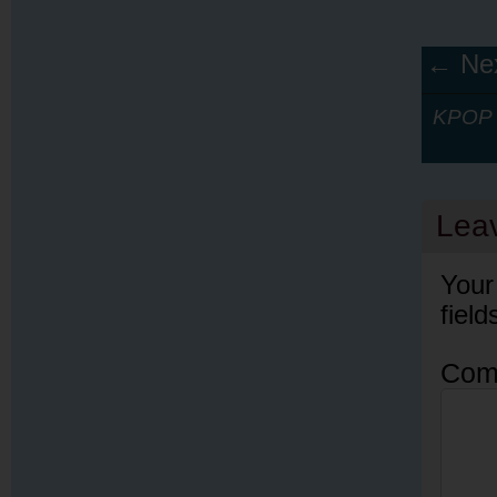
← Nex
KPOP Y
Lea
Your
fiel
Com