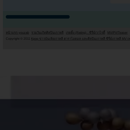
หน้าแรก youzab
รวมวันเกิดศิลปินเกาหลี
เรตติ้ง (Rating) : ซีรี่ย์/วาไรตี้
MV/PV/Teaser
Copyright © 2011
Kpop ข่าวบันเทิงเกาหลี ดาราไอดอล และศิลปินเกาหลี ซีรี่ย์เกาหลี MV เ