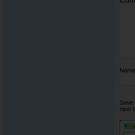
Nam
Save 
next 