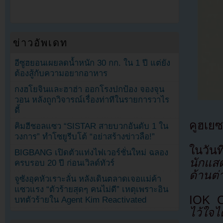
ข่าวอัพเดท
อีซูฮยอนเผยลดน้ำหนัก 30 กก. ใน 1 ปี แต่ยัง
ต้องสู้กับความอยากอาหาร
กงฮโยจินและฮาฮ่า ออกโรงปกป้อง จองจุน
วอน หลังถูกวิจารณ์เรื่องท่าทีในรายการวาไร
ตี้
คูฮเย
คิมฮีชอลแซว “SISTAR สายบวกอันดับ 1 ใน
วงการ” ทำโซยูรีบโต้ “อย่าสร้างข่าวลือ!”
ในวันท
BIGBANG เปิดตัวแท่งไฟเวอร์ชั่นใหม่ ฉลอง
นักแสด
ครบรอบ 20 ปี ก่อนเวิลด์ทัวร์
ด้านต
จูซังอุคหัวเราะลั่น หลังเดินตลาดเจอแม่ค้า
แซวแรง “ตัวร้ายสุดๆ คนไม่ดี” เหตุเพราะอิน
IOK C
บทตัวร้ายใน Agent Kim Reactivated
ไว้ใจได