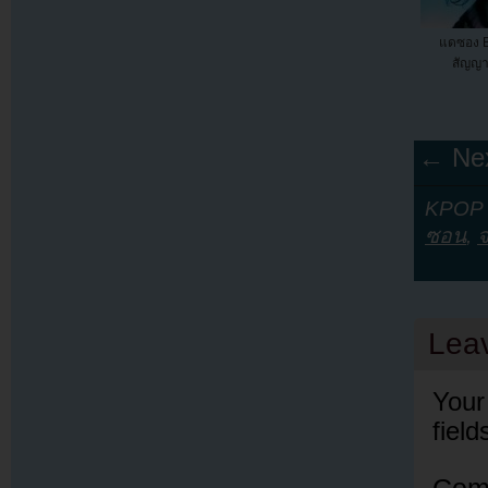
แดซอง B
สัญญา
← Nex
KPOP Y
ซอน
,
Lea
Your
fiel
Com