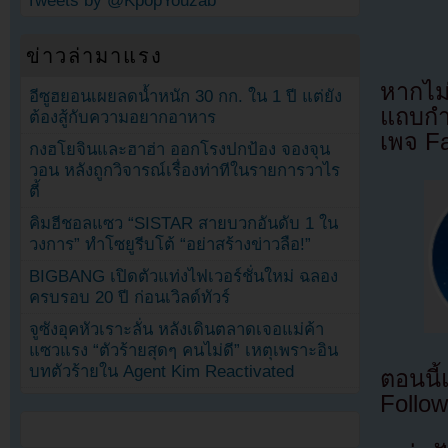
Tweets by @KpopYouzab
ข่าวล่ามาแรง
หากไม
อีซูฮยอนเผยลดน้ำหนัก 30 กก. ใน 1 ปี แต่ยัง
แถบกำล
ต้องสู้กับความอยากอาหาร
เพจ F
กงฮโยจินและฮาฮ่า ออกโรงปกป้อง จองจุน
วอน หลังถูกวิจารณ์เรื่องท่าทีในรายการวาไร
ตี้
คิมฮีชอลแซว “SISTAR สายบวกอันดับ 1 ใน
วงการ” ทำโซยูรีบโต้ “อย่าสร้างข่าวลือ!”
BIGBANG เปิดตัวแท่งไฟเวอร์ชั่นใหม่ ฉลอง
ครบรอบ 20 ปี ก่อนเวิลด์ทัวร์
จูซังอุคหัวเราะลั่น หลังเดินตลาดเจอแม่ค้า
แซวแรง “ตัวร้ายสุดๆ คนไม่ดี” เหตุเพราะอิน
บทตัวร้ายใน Agent Kim Reactivated
ตอนนี
Follow