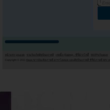
หน้าแรก youzab
รวมวันเกิดศิลปินเกาหลี
เรตติ้ง (Rating) : ซีรี่ย์/วาไรตี้
MV/PV/Teaser
Copyright © 2011
Kpop ข่าวบันเทิงเกาหลี ดาราไอดอล และศิลปินเกาหลี ซีรี่ย์เกาหลี MV เ