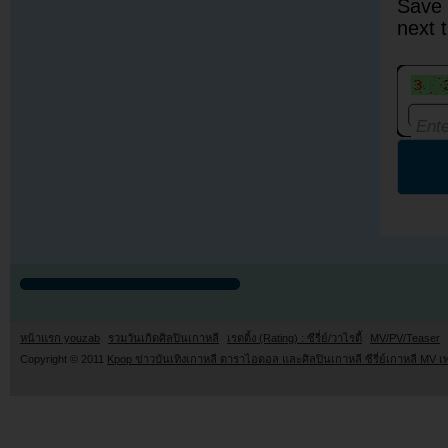
Save 
next 
หน้าแรก youzab
รวมวันเกิดศิลปินเกาหลี
เรตติ้ง (Rating) : ซีรี่ย์/วาไรตี้
MV/PV/Teaser
Copyright © 2011
Kpop ข่าวบันเทิงเกาหลี ดาราไอดอล และศิลปินเกาหลี ซีรี่ย์เกาหลี MV เ