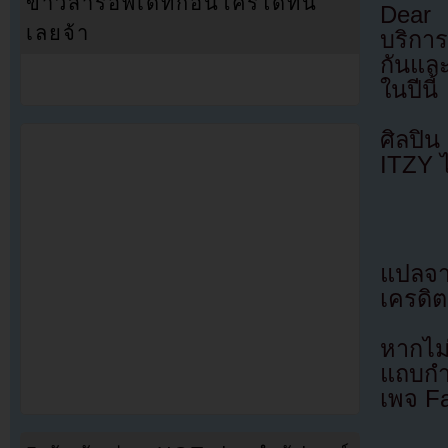
ข่าวสารอัพเดทก่อนใครได้ที่นี่
Dear 
เลยจ้า
บริการ
กันแล
ในปีนี้
ศิลปิ
ITZY ไ
แปลจ
เครดิต
หากไม
แถบกำล
เพจ F