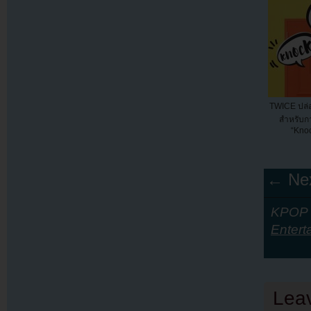
TWICE ปล่
สำหรับก
“Knoc
← Nex
KPOP Y
Entert
Lea