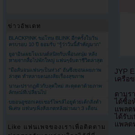
ข่าวอัพเดท
BLACKPINK ขอโทษ BLINK อีกครั้งในวัน
ครบรอบ 10 ปี ยอมรับ “รู้ว่าวันนี้สำคัญมาก”
ยูอาอินเผยโมเมนต์สนิทกับเพื่อนหนุ่ม หลัง
หายจากสื่อไปพักใหญ่ แฟนๆจับตาชีวิตล่าสุด
“มือสั่นจนแฟนๆเป็นห่วง” ฮันซึงยอนเผยภาพ
JYP En
ล่าสุด ทำหลายคนสงสัยเรื่องสุขภาพ
เครือ
นานะปรากฏตัวกับลุคใหม่ สะดุดตาด้วยภาพ
ลักษณ์ที่เปลี่ยนไป
ตามรา
ได้ซื
บยอนอูซอกเคยเซอร์ไพรส์ไอยูด้วยเค้กสั่งทำ
แพลตฟ
พิเศษ แฟนๆเพิ่งสังเกตหลังผ่านมา 3 เดือน
ได้รับ
แพลตฟ
Like แฟนเพจของเราเพื่อติดตาม