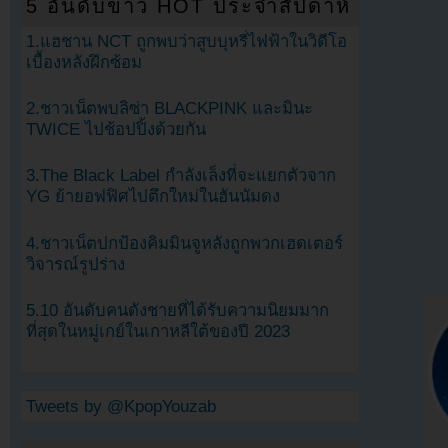
5 อันดับข่าว HOT ประจำสัปดาห์
1.แฮชาน NCT ถูกพบว่าสูบบุหรี่ไฟฟ้าในวิดีโอ
เบื้องหลังฝึกซ้อม
2.ชาวเน็ตพบลิซ่า BLACKPINK และมินะ
TWICE ไปช้อปปิ้งด้วยกัน
3.The Black Label กำลังเล็งที่จะแยกตัวจาก
YG ย้ายอฟฟิศไปตึกใหม่ในฮันนัมดง
4.ชาวเน็ตปกป้องคิมมินจูหลังถูกพวกเฮดเตอร์
วิจารณ์รูปร่าง
5.10 อันดับคนดังชายที่ได้รับความนิยมมาก
ที่สุดในหมู่เกย์ในเกาหลีใต้ของปี 2023
Tweets by @KpopYouzab