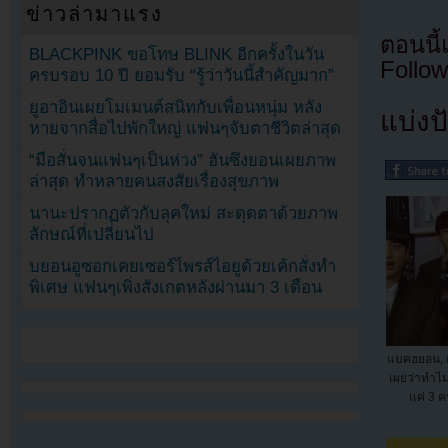
ข่าวล่ามาแรง
ตอนนี
BLACKPINK ขอโทษ BLINK อีกครั้งในวัน
Follow
ครบรอบ 10 ปี ยอมรับ “รู้ว่าวันนี้สำคัญมาก”
ยูอาอินเผยโมเมนต์สนิทกับเพื่อนหนุ่ม หลัง
แบ่งปั
หายจากสื่อไปพักใหญ่ แฟนๆจับตาชีวิตล่าสุด
“มือสั่นจนแฟนๆเป็นห่วง” ฮันซึงยอนเผยภาพ
ล่าสุด ทำหลายคนสงสัยเรื่องสุขภาพ
นานะปรากฏตัวกับลุคใหม่ สะดุดตาด้วยภาพ
ลักษณ์ที่เปลี่ยนไป
บยอนอูซอกเคยเซอร์ไพรส์ไอยูด้วยเค้กสั่งทำ
พิเศษ แฟนๆเพิ่งสังเกตหลังผ่านมา 3 เดือน
แบคฮยอน, 
เผยว่าทำไ
แค่ 3 ค