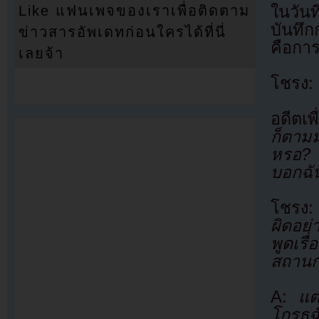
ในวัน
Like แฟนเพจของเราเพื่อติดตาม
บันทึก
ข่าวสารอัพเดทก่อนใครได้ที่นี่
คือกา
เลยจ้า
โชรง:
อดีตเพ
ก็ตาม
หรอ? 
บอกฉั
โชรง
ผิดอย
พูดเรื่
สถานกา
A:
แต
โกรธฉ