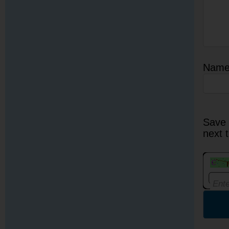
Nam
Save 
next 