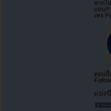
หากไม
แถบกำล
เพจ F
ตอนนี
Follow
แบ่งปั