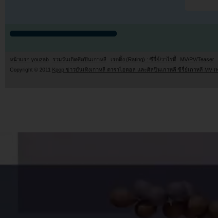
หน้าแรก youzab
รวมวันเกิดศิลปินเกาหลี
เรตติ้ง (Rating) : ซีรี่ย์/วาไรตี้
MV/PV/Teaser
Copyright © 2011
Kpop ข่าวบันเทิงเกาหลี ดาราไอดอล และศิลปินเกาหลี ซีรี่ย์เกาหลี MV เ