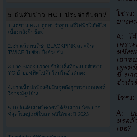
โชร
5 อันดับข่าว HOT ประจำสัปดาห์
บางคนอ
1.แฮชาน NCT ถูกพบว่าสูบบุหรี่ไฟฟ้าในวิดีโอ
เบื้องหลังฝึกซ้อม
A:
โอ
เพราะเ
2.ชาวเน็ตพบลิซ่า BLACKPINK และมินะ
หนึ่ง
TWICE ไปช้อปปิ้งด้วยกัน
เอาชน
เตะหน้
3.The Black Label กำลังเล็งที่จะแยกตัวจาก
YG ย้ายอฟฟิศไปตึกใหม่ในฮันนัมดง
นี้ บ
จำทำร้
4.ชาวเน็ตปกป้องคิมมินจูหลังถูกพวกเฮดเตอร์
วิจารณ์รูปร่าง
โชรง:
5.10 อันดับคนดังชายที่ได้รับความนิยมมาก
A:
บอ
ที่สุดในหมู่เกย์ในเกาหลีใต้ของปี 2023
หรอถ้า
เจอ?