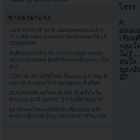
Tweets by @KpopYouzab
โชรง:
ข่าวล่ามาแรง
A:
อ่อนแ
เบลล์ KISS OF LIFE เผยแต่งเพลงมาแล้วก
ว่า 1,000 เพลง แถมเคยร่วมเขียนเพลงให้ LE
เรียนท
SSERAFIM
กลุ่ม
ไม่รู
ฮันซึงยอน KARA มีอาการจากปัญหาหมอน
รองกระดูกต้นคอ ต้นสังกัดแจงหลังแฟนๆ เป็น
สนใจ A
ห่วง
ของฉัน
นี้?
CORTIS สร้างสถิติใหม่! ขึ้นแท่นวง K-Pop ที่
แตะ 15 ล้านฟอลโลว์ Instagram เร็วที่สุด
BLACKPINK ขอโทษ BLINK อีกครั้งในวัน
ครบรอบ 10 ปี ยอมรับ “รู้ว่าวันนี้สำคัญมาก”
ยูอาอินเผยโมเมนต์สนิทกับเพื่อนหนุ่ม หลัง
หายจากสื่อไปพักใหญ่ แฟนๆจับตาชีวิตล่าสุด