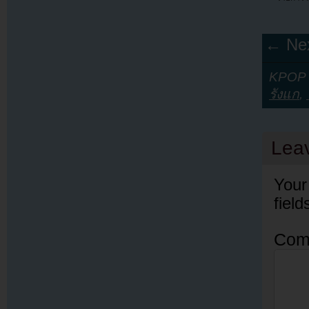
← Nex
KPOP Y
รังแก
,
Lea
Your
fiel
Com