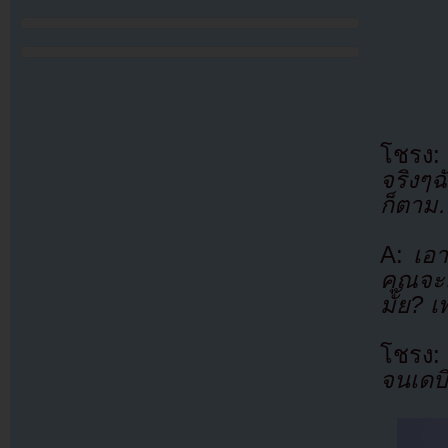
โชรง:
จริงๆฉ
ก็ตาม…
A:
เอาเ
คุณจะ
มั้ย? 
โชรง
จนเดบิ