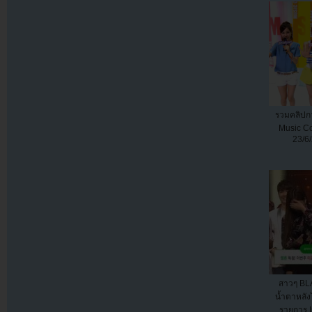
รวมคลิปก
Music Co
23/6
สาวๆ BL
น้ำตาหลังไ
รายการ In