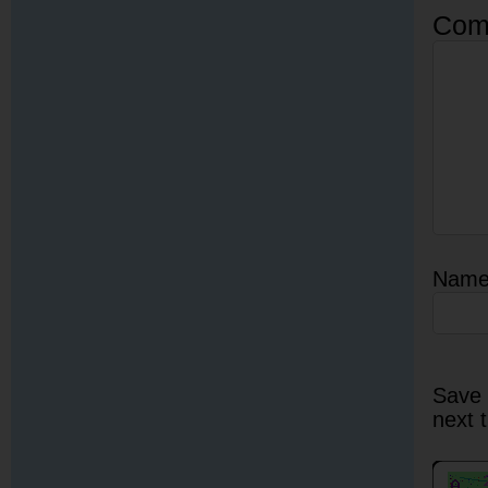
Com
Nam
Save 
next 