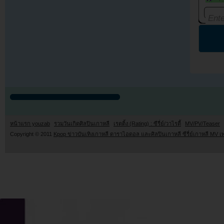
หน้าแรก youzab
รวมวันเกิดศิลปินเกาหลี
เรตติ้ง (Rating) : ซีรี่ย์/วาไรตี้
MV/PV/Teaser
Copyright © 2011
Kpop ข่าวบันเทิงเกาหลี ดาราไอดอล และศิลปินเกาหลี ซีรี่ย์เกาหลี MV เ