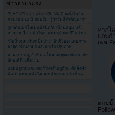
ข่าวล่ามาแรง
BLACKPINK ขอโทษ BLINK อีกครั้งในวัน
ครบรอบ 10 ปี ยอมรับ “รู้ว่าวันนี้สำคัญมาก”
ยูอาอินเผยโมเมนต์สนิทกับเพื่อนหนุ่ม หลัง
หากไม
หายจากสื่อไปพักใหญ่ แฟนๆจับตาชีวิตล่าสุด
แถบกำล
“มือสั่นจนแฟนๆเป็นห่วง” ฮันซึงยอนเผยภาพ
เพจ F
ล่าสุด ทำหลายคนสงสัยเรื่องสุขภาพ
นานะปรากฏตัวกับลุคใหม่ สะดุดตาด้วยภาพ
ลักษณ์ที่เปลี่ยนไป
บยอนอูซอกเคยเซอร์ไพรส์ไอยูด้วยเค้กสั่งทำ
พิเศษ แฟนๆเพิ่งสังเกตหลังผ่านมา 3 เดือน
ตอนนี
Follow