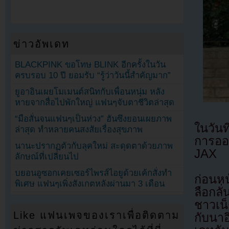
ข่าวอัพเดท
BLACKPINK ขอโทษ BLINK อีกครั้งในวัน
ครบรอบ 10 ปี ยอมรับ “รู้ว่าวันนี้สำคัญมาก”
ยูอาอินเผยโมเมนต์สนิทกับเพื่อนหนุ่ม หลัง
หายจากสื่อไปพักใหญ่ แฟนๆจับตาชีวิตล่าสุด
“มือสั่นจนแฟนๆเป็นห่วง” ฮันซึงยอนเผยภาพ
ในวันท
ล่าสุด ทำหลายคนสงสัยเรื่องสุขภาพ
การออ
นานะปรากฏตัวกับลุคใหม่ สะดุดตาด้วยภาพ
JAX
ลักษณ์ที่เปลี่ยนไป
บยอนอูซอกเคยเซอร์ไพรส์ไอยูด้วยเค้กสั่งทำ
ก่อนหน
พิเศษ แฟนๆเพิ่งสังเกตหลังผ่านมา 3 เดือน
ลือกลั
ชาวเน็
Like แฟนเพจของเราเพื่อติดตาม
กับนาอ