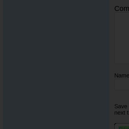
Com
Nam
Save 
next 