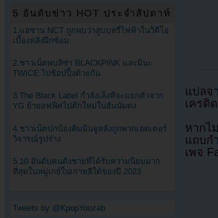
5 อันดับข่าว HOT ประจำสัปดาห์
1.แฮชาน NCT ถูกพบว่าสูบบุหรี่ไฟฟ้าในวิดีโอ
เบื้องหลังฝึกซ้อม
2.ชาวเน็ตพบลิซ่า BLACKPINK และมินะ
TWICE ไปช้อปปิ้งด้วยกัน
แปลจ
3.The Black Label กำลังเล็งที่จะแยกตัวจาก
เครดิต
YG ย้ายอฟฟิศไปตึกใหม่ในฮันนัมดง
หากไม
4.ชาวเน็ตปกป้องคิมมินจูหลังถูกพวกเฮดเตอร์
แถบกำล
วิจารณ์รูปร่าง
เพจ F
5.10 อันดับคนดังชายที่ได้รับความนิยมมาก
ที่สุดในหมู่เกย์ในเกาหลีใต้ของปี 2023
Tweets by @KpopYouzab