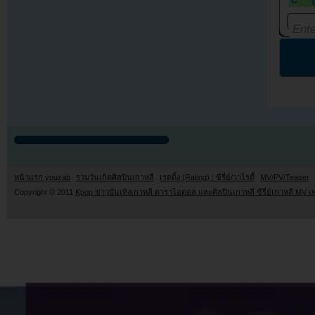
หน้าแรก youzab
รวมวันเกิดศิลปินเกาหลี
เรตติ้ง (Rating) : ซีรี่ย์/วาไรตี้
MV/PV/Teaser
Copyright © 2011
Kpop ข่าวบันเทิงเกาหลี ดาราไอดอล และศิลปินเกาหลี ซีรี่ย์เกาหลี MV เ