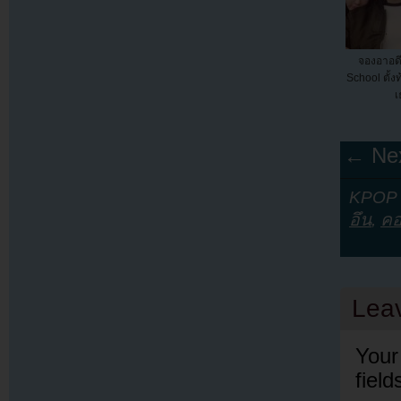
จองอาอดี
School ตั้
เ
← Nex
KPOP Y
อึน
,
คอ
Lea
Your
fiel