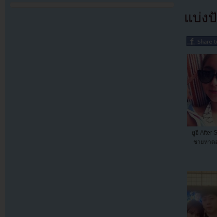
แบ่งปั
ยูอี After 
ชายหาดอ