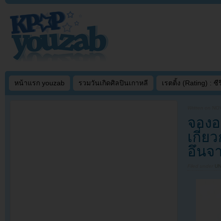
หน้าแรก youzab
รวมวันเกิดศิลปินเกาหลี
เรตติ้ง (Rating) : ซีรี
Written on
NOV
จองอ
เกี่
อึนจ
Filed under
U