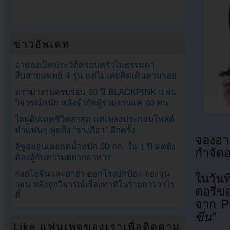
ข่าวอัพเดท
ฮายองเปิดประวัติครอบครัวไม่ธรรมดา
สืบสายแพทย์ 4 รุ่น แต่ไม่เคยคิดเดินตามรอย
ดราม่างานครบรอบ 10 ปี BLACKPINK แฟน
วิจารณ์หนัก หลังจำกัดผู้ร่วมงานแค่ 40 คน
ไอยูอัปเดตชีวิตล่าสุด แต่เพลงประกอบโพสต์
ทำแฟนๆ พูดถึง “จางกีฮา” อีกครั้ง
จองอาอ
อีซูฮยอนเผยลดน้ำหนัก 30 กก. ใน 1 ปี แต่ยัง
กำจัด
ต้องสู้กับความอยากอาหาร
กงฮโยจินและฮาฮ่า ออกโรงปกป้อง จองจุน
ในวัน
วอน หลังถูกวิจารณ์เรื่องท่าทีในรายการวาไร
ตอรี่ข
ตี้
จาก Pr
ขึ่น”
Like แฟนเพจของเราเพื่อติดตาม