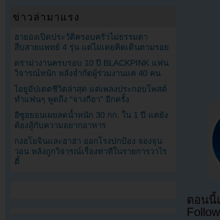
ข่าวล่ามาแรง
ฮายองเปิดประวัติครอบครัวไม่ธรรมดา
สืบสายแพทย์ 4 รุ่น แต่ไม่เคยคิดเดินตามรอย
ดราม่างานครบรอบ 10 ปี BLACKPINK แฟน
วิจารณ์หนัก หลังจำกัดผู้ร่วมงานแค่ 40 คน
ไอยูอัปเดตชีวิตล่าสุด แต่เพลงประกอบโพสต์
ทำแฟนๆ พูดถึง “จางกีฮา” อีกครั้ง
อีซูฮยอนเผยลดน้ำหนัก 30 กก. ใน 1 ปี แต่ยัง
ต้องสู้กับความอยากอาหาร
กงฮโยจินและฮาฮ่า ออกโรงปกป้อง จองจุน
วอน หลังถูกวิจารณ์เรื่องท่าทีในรายการวาไร
ตี้
ตอนนี
Follow