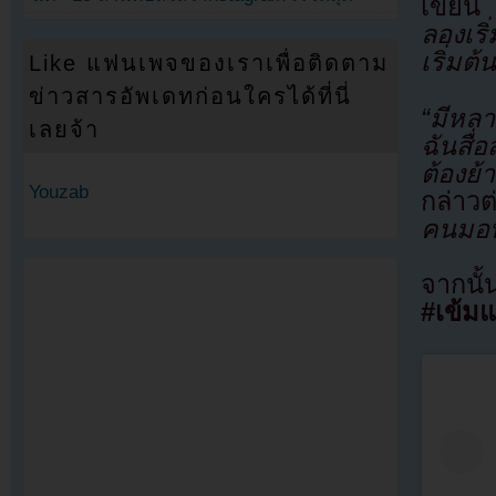
เขียน
“
ลองเริ
เริ่มต้
Like แฟนเพจของเราเพื่อติดตาม
ข่าวสารอัพเดทก่อนใครได้ที่นี่
“มีหลา
เลยจ้า
ฉันสื่
ต้องย
Youzab
กล่าวต
คนมอบค
จากนั
#เข้มแ