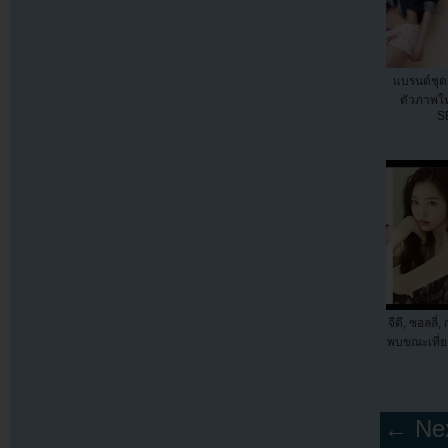
แบรนด์ชุดช
ตัวภาพใ
S
จีดี, ซอลลี่
พบขณะเที่ย
← Nex