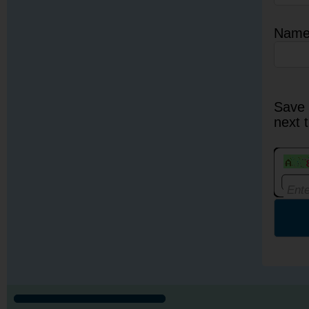
Nam
Save 
next 