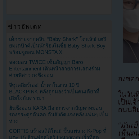
ข่าวอัพเดท
เด็กชายจากคลิป “Baby Shark” โตแล้ว! เตรี
ยมเดบิวต์เป็นนักร้องในชื่อ Baby Shark Boy
พร้อมจูฮอน MONSTA X
จองยอน TWICE เซ็นสัญญา Baro
Entertainment เดินหน้าสายการแสดงร่วม
ค่ายพี่สาว กงซึงยอน
ฮงซอก
จีซูเคลียร์เอง! น้ำตาในงาน 10 ปี
BLACKPINK หลังถูกมองว่าเป็นคนเดียวที่
ในวัน
เสียใจกับดราม่า
เป็นเ
ฮันซึงยอน KARA มีอาการจากปัญหาหมอน
ถนนอิแ
รองกระดูกต้นคอ ต้นสังกัดแจงหลังแฟนๆ เป็น
ห่วง
“มันเป
CORTIS สร้างสถิติใหม่! ขึ้นแท่นวง K-Pop ที่
เห็นถ
แตะ 15 ล้านฟอลโลว์ Instagram เร็วที่สุด