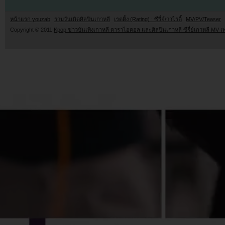
หน้าแรก youzab
รวมวันเกิดศิลปินเกาหลี
เรตติ้ง (Rating) : ซีรี่ย์/วาไรตี้
MV/PV/Teaser
Copyright © 2011
Kpop ข่าวบันเทิงเกาหลี ดาราไอดอล และศิลปินเกาหลี ซีรี่ย์เกาหลี MV เ