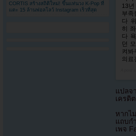
CORTIS สร้างสถิติใหม่! ขึ้นแท่นวง K-Pop ที่
13
แตะ 15 ล้านฟอลโลว์ Instagram เร็วที่สุด
부족
다 
히 
다 
던 
켜봐
의료
A post 
แปลจ
เครดิต
หากไม
แถบกำล
เพจ F