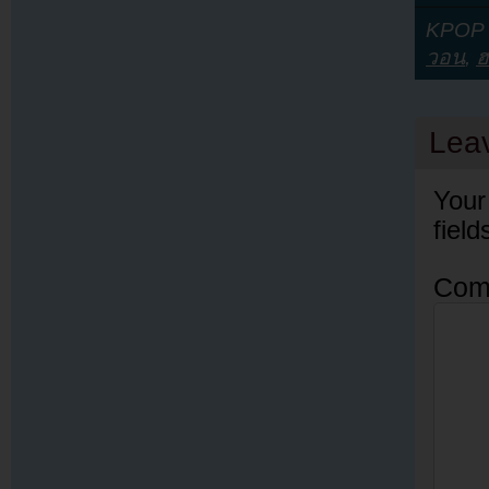
KPOP Y
วอน
,
ฮ
Lea
Your
fiel
Com