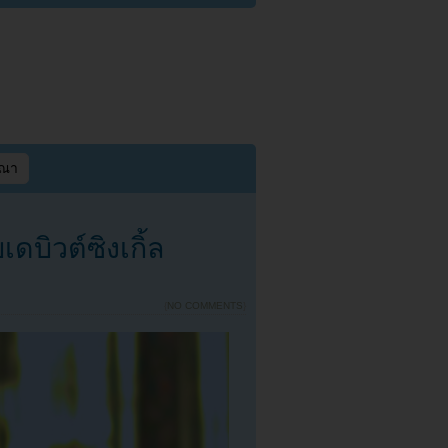
ษณา
เดบิวต์ซิงเกิ้ล
{
NO COMMENTS
}