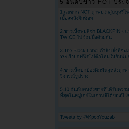
5 อันดับข่าว HOT ประจ
1.แฮชาน NCT ถูกพบว่าสูบบุหรี่ไฟ
เบื้องหลังฝึกซ้อม
2.ชาวเน็ตพบลิซ่า BLACKPINK แ
TWICE ไปช้อปปิ้งด้วยกัน
3.The Black Label กำลังเล็งที่จ
YG ย้ายอฟฟิศไปตึกใหม่ในฮันนัม
4.ชาวเน็ตปกป้องคิมมินจูหลังถูกพ
วิจารณ์รูปร่าง
5.10 อันดับคนดังชายที่ได้รับคว
ที่สุดในหมู่เกย์ในเกาหลีใต้ของปี 
Tweets by @KpopYouzab