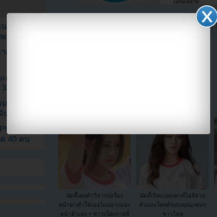
ตอนนี้แฟนๆสามารถติดตามเราได้อีกช่องทางสา
ยอนเผยภาพ
==>>
IG YOUZAB
าพ
ตาด้วยภาพ
เค้กสั่งทำ
แบ่งปัน link นี้ไปยัง
 3 เดือน
รรมดา
ดเดินตามรอย
KPINK แฟน
แค่ 40 คน
นัตตี้เผยคำวิจารณ์เรื่อง
นัตตี้เปิดแอดเคาท์ไอจีส่วน
หน้าตาทำให้เธอไม่อยากมอง
ตัวและโพสต์ขอบคุณแฟนๆ
หน้าตัวเอง + ชาวเน็ตเกาหลี
ชาวไทย