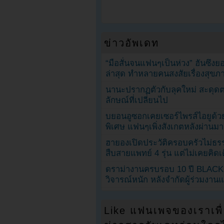
ข่าวอัพเดท
“มือสั่นจนแฟนๆเป็นห่วง” ฮันซึง
ล่าสุด ทำหลายคนสงสัยเรื่องสุขภ
นานะปรากฏตัวกับลุคใหม่ สะดุด
ลักษณ์ที่เปลี่ยนไป
บยอนอูซอกเคยเซอร์ไพรส์ไอยูด้วย
พิเศษ แฟนๆเพิ่งสังเกตหลังผ่านมา
ฮายองเปิดประวัติครอบครัวไม่ธ
สืบสายแพทย์ 4 รุ่น แต่ไม่เคยคิ
ดราม่างานครบรอบ 10 ปี BLAC
วิจารณ์หนัก หลังจำกัดผู้ร่วมงาน
Like แฟนเพจของเราเพื