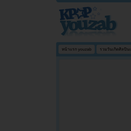
หน้าแรก youzab
รวมวันเกิดศิลปิน