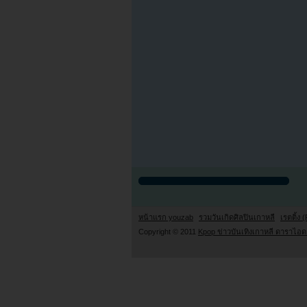
หน้าแรก youzab
รวมวันเกิดศิลปินเกาหลี
เรตติ้ง (
Copyright © 2011
Kpop ข่าวบันเทิงเกาหลี ดาราไอดอ