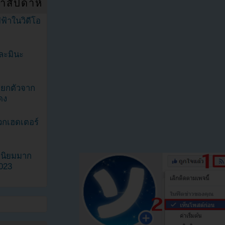
ำสัปดาห์
ฟ้าในวิดีโอ
ละมินะ
ะแยกตัวจาก
ดง
วกเฮดเตอร์
ามนิยมมาก
2023