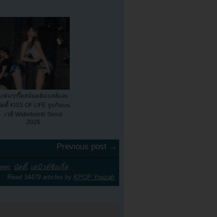
แฟนๆกรี๊ดสนั่นหลังเบลล์และ
ัตตี้ KISS OF LIFE จูบกันบน
เวที Waterbomb Seoul
2026
Previous post →
teen
,
นัตตี้
,
เดบิวต์ซิงเกิ้ล
Read 34479 articles by
KPOP Youzab