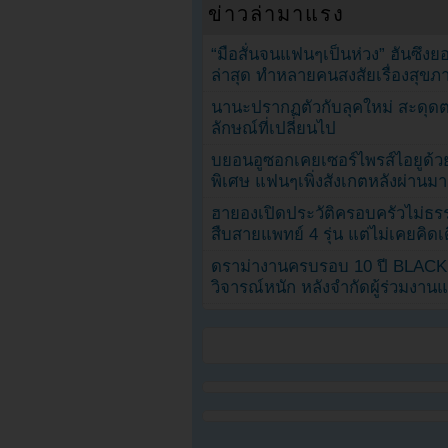
ข่าวล่ามาแรง
“มือสั่นจนแฟนๆเป็นห่วง” ฮันซึง
ล่าสุด ทำหลายคนสงสัยเรื่องสุขภ
นานะปรากฏตัวกับลุคใหม่ สะดุด
ลักษณ์ที่เปลี่ยนไป
บยอนอูซอกเคยเซอร์ไพรส์ไอยูด้วย
พิเศษ แฟนๆเพิ่งสังเกตหลังผ่านมา
ฮายองเปิดประวัติครอบครัวไม่ธ
สืบสายแพทย์ 4 รุ่น แต่ไม่เคยคิ
ดราม่างานครบรอบ 10 ปี BLAC
วิจารณ์หนัก หลังจำกัดผู้ร่วมงาน