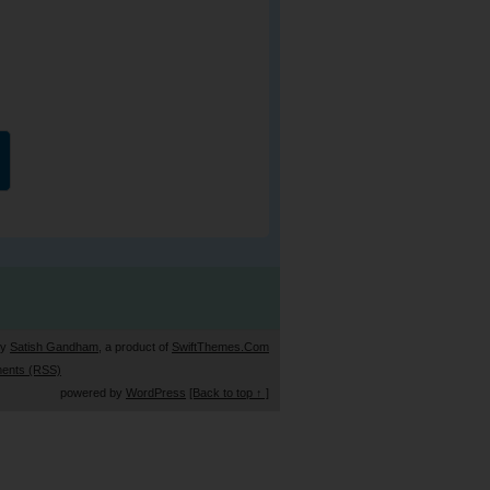
by
Satish Gandham
, a product of
SwiftThemes.Com
ents (RSS)
powered by
WordPress
[Back to top ↑ ]