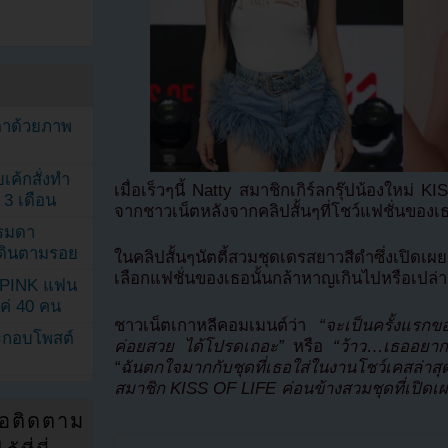
ตาด้วยภาพ
เค้กสั่งทำ
เมื่อเร็วๆนี้ Natty สมาชิกเกิร์ลกรุ๊ปน้องใหม
 3 เดือน
จากชาวเน็ตหลังจากคลิปสั้นๆที่โชว์แฟชั่นของ
รรมดา
ดเดินตามรอย
ในคลิปสั้นๆนัตตี้สวมชุดเดรสยาวสีดำซึ่งเปิดเ
เลือกแฟชั่นของเธอนั้นกล้าหาญเกินไปหรือเปล่า
KPINK แฟน
แค่ 40 คน
ชาวเน็ตเกาหลีคอมเมนต์ว่า
“จะเป็นครั้งแรกขอ
ระกอบโพสต์
ค่อยสวย ได้โปรดเถอะ”
หรือ
“ว้าว
…
เธออยากใ
“ฉันตกใจมากกับชุดที่เธอใส่ในงานโชว์เคสล่าสุ
สมาชิก KISS OF LIFE ค่อนข้างสวมชุดที่เปิดเ
่อติดตาม