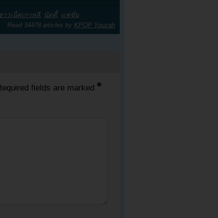
ชาวเน็ตเกาหลี
,
นัตตี้
,
แฟชั่น
Read 34478 articles by
KPOP Youzab
*
equired fields are marked