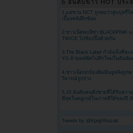
5 อันดับข่าว HOT ประจ
1.แฮชาน NCT ถูกพบว่าสูบบุหรี่ไฟ
เบื้องหลังฝึกซ้อม
2.ชาวเน็ตพบลิซ่า BLACKPINK แ
TWICE ไปช้อปปิ้งด้วยกัน
3.The Black Label กำลังเล็งที่จ
YG ย้ายอฟฟิศไปตึกใหม่ในฮันนัม
4.ชาวเน็ตปกป้องคิมมินจูหลังถูกพ
วิจารณ์รูปร่าง
5.10 อันดับคนดังชายที่ได้รับคว
ที่สุดในหมู่เกย์ในเกาหลีใต้ของปี 
Tweets by @KpopYouzab