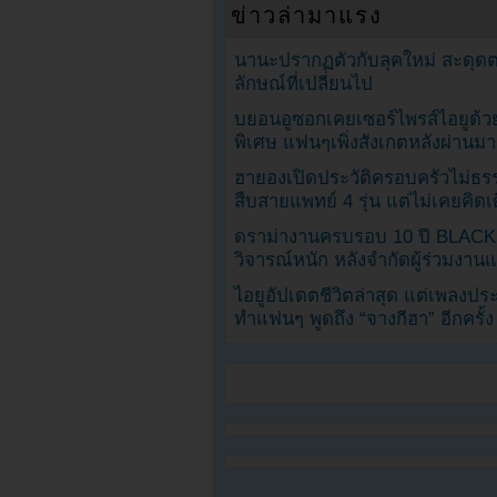
ข่าวล่ามาแรง
นานะปรากฏตัวกับลุคใหม่ สะดุด
ลักษณ์ที่เปลี่ยนไป
บยอนอูซอกเคยเซอร์ไพรส์ไอยูด้วย
พิเศษ แฟนๆเพิ่งสังเกตหลังผ่านมา
ฮายองเปิดประวัติครอบครัวไม่ธ
สืบสายแพทย์ 4 รุ่น แต่ไม่เคยคิ
ดราม่างานครบรอบ 10 ปี BLAC
วิจารณ์หนัก หลังจำกัดผู้ร่วมงาน
ไอยูอัปเดตชีวิตล่าสุด แต่เพลงป
ทำแฟนๆ พูดถึง “จางกีฮา” อีกครั้ง