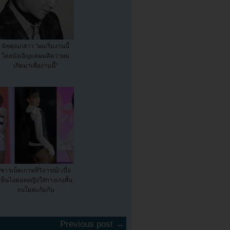
นิชคุณกล่าว "ผมเริ่มงานนี้
โดยบังเอิญแต่ผมคิดว่าผม
เกิดมาเพื่องานนี้"
ชาวเน็ตเกาหลีวิจารณ์! เบื่อ
เห็นไอดอลหญิงใส่กางเกงสั้น
จนโผล่แก้มก้น
Previous post →