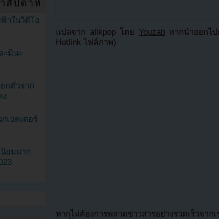
ำสัปดาห์
ฟ้าในวิดีโอ
แปลจาก allkpop โดย
Youzab
หากนำออกไปกร
Hotlink ไฟล์ภาพ)
ละมินะ
ะแยกตัวจาก
ดง
วกเฮดเตอร์
ามนิยมมาก
2023
หากไม่ต้องการพลาดข่าวสารอย่างรวดเร็วจาก