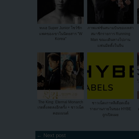
ทงเฮ Super Junior โชว์ซิก
ภาพแฟชั่นสนามบินของเหล่า
แพคของเขาในนิตยสาร "W
สมาชิกรายการ Running
Korea"
Man ขณะเดินทางไปงาน
แฟนมีตติ้งในจีน
The King: Eternal Monarch
ชาวเน็ตเกาหลีเดือดเมื่อ
เรตติ้งลดลงอีกครั้ง + ชาวเน็ต
รายงานภายในของ HYBE
คอมเมนต์
ถูกเปิดเผย
← Next post