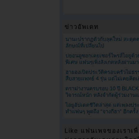
ข่าวอัพเดท
นานะปรากฏตัวกับลุคใหม่ สะดุด
ลักษณ์ที่เปลี่ยนไป
บยอนอูซอกเคยเซอร์ไพรส์ไอยูด้วย
พิเศษ แฟนๆเพิ่งสังเกตหลังผ่านมา
ฮายองเปิดประวัติครอบครัวไม่ธ
สืบสายแพทย์ 4 รุ่น แต่ไม่เคยคิ
ดราม่างานครบรอบ 10 ปี BLAC
วิจารณ์หนัก หลังจำกัดผู้ร่วมงาน
ไอยูอัปเดตชีวิตล่าสุด แต่เพลงป
ทำแฟนๆ พูดถึง “จางกีฮา” อีกครั้ง
Like แฟนเพจของเราเพื