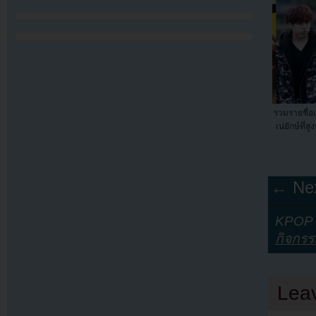
รวมรายชื่อแ
เน่ยักษ์ที่
← Nex
KPOP Y
กิจกร
Lea