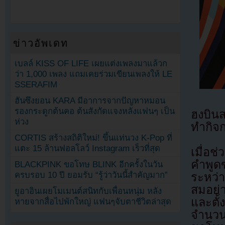
ข่าวอัพเดท
เบลล์ KISS OF LIFE เผยแต่งเพลงมาแล้วก
ว่า 1,000 เพลง แถมเคยร่วมเขียนเพลงให้ LE
SSERAFIM
ฮันซึงยอน KARA มีอาการจากปัญหาหมอน
รองกระดูกต้นคอ ต้นสังกัดแจงหลังแฟนๆ เป็น
ฮงบิน
ห่วง
ทำกิจก
CORTIS สร้างสถิติใหม่! ขึ้นแท่นวง K-Pop ที่
แตะ 15 ล้านฟอลโลว์ Instagram เร็วที่สุด
เมื่อช
คำพูด
BLACKPINK ขอโทษ BLINK อีกครั้งในวัน
ครบรอบ 10 ปี ยอมรับ “รู้ว่าวันนี้สำคัญมาก”
ระหว่า
สมอย่
ยูอาอินเผยโมเมนต์สนิทกับเพื่อนหนุ่ม หลัง
และตั
หายจากสื่อไปพักใหญ่ แฟนๆจับตาชีวิตล่าสุด
จำนวน