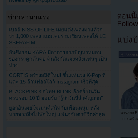
Tweets by @KpopYouzab
ตอนนี
ข่าวล่ามาแรง
Follow
เบลล์ KISS OF LIFE เผยแต่งเพลงมาแล้วก
ว่า 1,000 เพลง แถมเคยร่วมเขียนเพลงให้ LE
แบ่งปั
SSERAFIM
ฮันซึงยอน KARA มีอาการจากปัญหาหมอน
รองกระดูกต้นคอ ต้นสังกัดแจงหลังแฟนๆ เป็น
ห่วง
CORTIS สร้างสถิติใหม่! ขึ้นแท่นวง K-Pop ที่
แตะ 15 ล้านฟอลโลว์ Instagram เร็วที่สุด
BLACKPINK ขอโทษ BLINK อีกครั้งในวัน
ครบรอบ 10 ปี ยอมรับ “รู้ว่าวันนี้สำคัญมาก”
ยูอาอินเผยโมเมนต์สนิทกับเพื่อนหนุ่ม หลัง
ชานยอล EX
หายจากสื่อไปพักใหญ่ แฟนๆจับตาชีวิตล่าสุด
การเดบิว