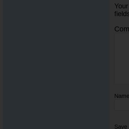
Your
fiel
Com
Nam
Save 