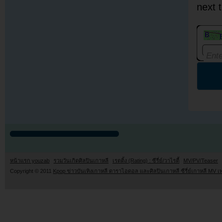
next 
หน้าแรก youzab
รวมวันเกิดศิลปินเกาหลี
เรตติ้ง (Rating) : ซีรี่ย์/วาไรตี้
MV/PV/Teaser
Copyright © 2011
Kpop ข่าวบันเทิงเกาหลี ดาราไอดอล และศิลปินเกาหลี ซีรี่ย์เกาหลี MV เ