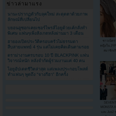
ข่าวล่ามาแรง
นานะปรากฏตัวกับลุคใหม่ สะดุดตาด้วยภาพ
ลักษณ์ที่เปลี่ยนไป
บยอนอูซอกเคยเซอร์ไพรส์ไอยูด้วยเค้กสั่งทำ
พิเศษ แฟนๆเพิ่งสังเกตหลังผ่านมา 3 เดือน
ชาวเน็ตรว
ฮายองเปิดประวัติครอบครัวไม่ธรรมดา
หญิงใน JYP 
สืบสายแพทย์ 4 รุ่น แต่ไม่เคยคิดเดินตามรอย
สมาชิกเกิ
ดราม่างานครบรอบ 10 ปี BLACKPINK แฟน
วิจารณ์หนัก หลังจำกัดผู้ร่วมงานแค่ 40 คน
ไอยูอัปเดตชีวิตล่าสุด แต่เพลงประกอบโพสต์
ทำแฟนๆ พูดถึง “จางกีฮา” อีกครั้ง
SEVENT
MONSTA X
และ Jus2 