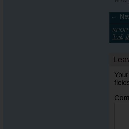
เข้าร่วม 
← Nex
KPOP Y
ไวซ์
,
ม
Lea
Your
fiel
Com