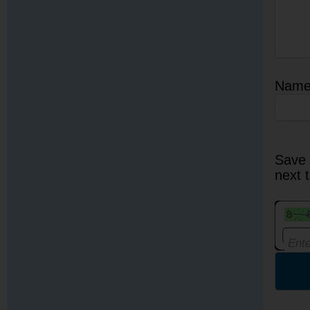
Nam
Save 
next 