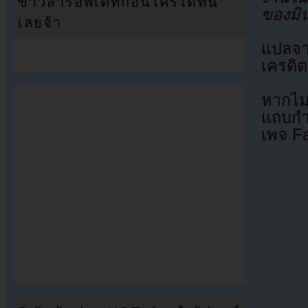
ข่าวสารอัพเดทก่อนใครได้ที่นี่
ของมิ
เลยจ้า
แปลจ
เครดิต
หากไม
แถบกำล
เพจ F