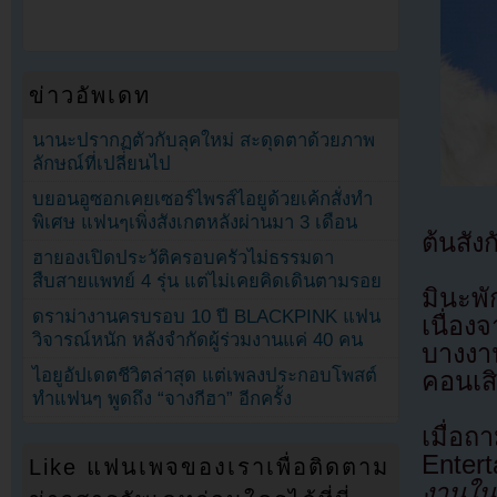
ข่าวอัพเดท
นานะปรากฏตัวกับลุคใหม่ สะดุดตาด้วยภาพ
ลักษณ์ที่เปลี่ยนไป
บยอนอูซอกเคยเซอร์ไพรส์ไอยูด้วยเค้กสั่งทำ
พิเศษ แฟนๆเพิ่งสังเกตหลังผ่านมา 3 เดือน
ต้นสัง
ฮายองเปิดประวัติครอบครัวไม่ธรรมดา
สืบสายแพทย์ 4 รุ่น แต่ไม่เคยคิดเดินตามรอย
มินะพ
ดราม่างานครบรอบ 10 ปี BLACKPINK แฟน
เนื่อง
วิจารณ์หนัก หลังจำกัดผู้ร่วมงานแค่ 40 คน
บางงาน
ไอยูอัปเดตชีวิตล่าสุด แต่เพลงประกอบโพสต์
คอนเสิ
ทำแฟนๆ พูดถึง “จางกีฮา” อีกครั้ง
เมื่
Enter
Like แฟนเพจของเราเพื่อติดตาม
งานใน