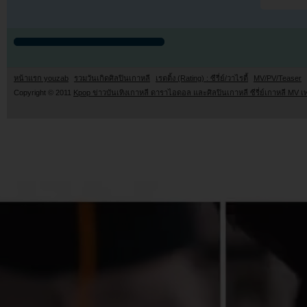
หน้าแรก youzab
รวมวันเกิดศิลปินเกาหลี
เรตติ้ง (Rating) : ซีรี่ย์/วาไรตี้
MV/PV/Teaser
Copyright © 2011
Kpop ข่าวบันเทิงเกาหลี ดาราไอดอล และศิลปินเกาหลี ซีรี่ย์เกาหลี MV เ