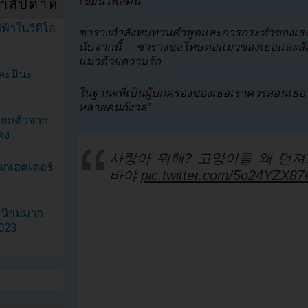
เขียนโพสต์นี้
ำสัปดาห์
ฟ้าในวิดีโอ
ซารางกำลังทบทวนคำพูดและการกระทำของเธอแ
นับจากนี้ ซารางขอโทษต่อแมวของเธอและสัญญ
แมวด้วยความรัก
ละมินะ
ในฐานะที่เป็นผู้ปกครองของเธอเราควรสอนเธอให้ด
หลายคนกังวล”
ะแยกตัวจาก
ดง
사랑아 뭐해? 고양이를 왜 던져
วกเฮดเตอร์
바야
pic.twitter.com/5o24YZX8
ามนิยมมาก
2023