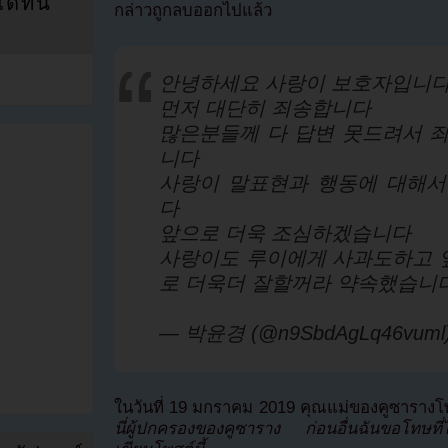
ที่นี่
กล่าวถูกลบออกไปแล้ว
안녕하세요 사랑이 보호자입니
먼저 대단히 죄송합니다
많은분들께 다 답변 못드려서 죄
니다
사랑이 말표현과 행동에 대해서
다
앞으로 더욱 조심하겠습니다
사랑이도 루이에게 사과도하고 
로 더욱더 잘할꺼라 약속했습니
— 박윤경 (@n9SbdAgLq46vuml
ในวันที่ 19 มกราคม 2019 คุณแม่ของคูซารางโ
นี่ผู้ปกครองของคูซาราง ก่อนอื่นฉันขอโทษที่ไ