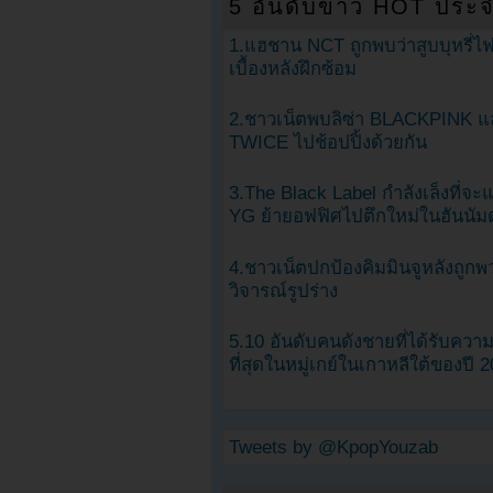
5 อันดับข่าว HOT ประจ
1.แฮชาน NCT ถูกพบว่าสูบบุหรี่ไฟ
เบื้องหลังฝึกซ้อม
2.ชาวเน็ตพบลิซ่า BLACKPINK แ
TWICE ไปช้อปปิ้งด้วยกัน
3.The Black Label กำลังเล็งที่จ
YG ย้ายอฟฟิศไปตึกใหม่ในฮันนัม
4.ชาวเน็ตปกป้องคิมมินจูหลังถูกพ
วิจารณ์รูปร่าง
5.10 อันดับคนดังชายที่ได้รับคว
ที่สุดในหมู่เกย์ในเกาหลีใต้ของปี 
Tweets by @KpopYouzab