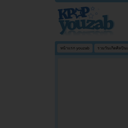
หน้าแรก youzab
รวมวันเกิดศิลปิน