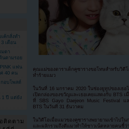
เค้กสั่งทำ
 3 เดือน
รรมดา
ดเดินตามรอย
KPINK แฟน
คุณแม่ของดาราเด็กคูซารางขอโทษสำหรับวิดีโอ
แค่ 40 คน
ทำร้ายแมว
ระกอบโพสต์
ในวันที่ 16 มกราคม 2020 ในช่องยูทูปของเธอได
เปิดกล่องของขวัญและเธอเคยแสดงกับ BTS เมื่อป
1 ปี แต่ยัง
ที่ SBS Gayo Daejeon Music Festival และเ
BTS ในวันที่ 31 ธันวาคม
ในวิดีโอเมื่อแมวของคูซารางพยายามเข้าไป
่อติดตาม
และผลักรวมถึงตีแมวทำให้ชาวเน็ตหลายคนชี้ว่