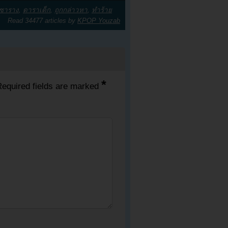
ูซาราง
,
ดาราเด็ก
,
ถูกกล่าวหา
,
ทำร้าย
Read 34477 articles by
KPOP Youzab
*
equired fields are marked