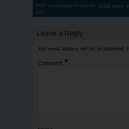
KPOP Youzab tagged this post with:
ขอโทษ
,
คุณแม่
,
ค
แมว
Leave a Reply
Your email address will not be published.
R
*
Comment