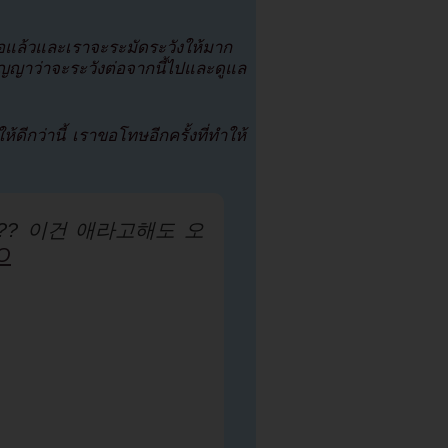
ล้วและเราจะระมัดระวังให้มาก
าว่าจะระวังต่อจากนี้ไปและดูแล
ีกว่านี้ เราขอโทษอีกครั้งที่ทำให้
?? 이건 애라고해도 오
7O