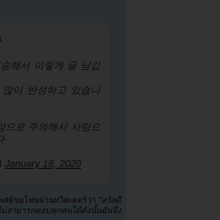
다
송해서 이렇게 글 남깁
 많이 반성하고 있습니
앞으로 주의해서 사랑으
다
)
January 18, 2020
พสต์ขอโทษผ่านทวิตเตอร์ว่า
“สวัสดี
ม่สามารถตอบทุกคนได้ดังนั้นฉันจึง