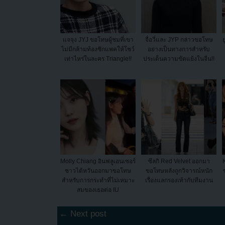
แจจุง JYJ ขอโทษผู้ชมที่เขา
จื่อวี่และ JYP กล่าวขอโทษ
ย
ไม่มีกล้ามท้องซิกแพคให้โชว์
อย่างเป็นทางการสำหรับ
เท่าไหร่ในละคร Triangle!!
ประเด็นความขัดแย้งในจีน!!
Molly Chiang อินฟลูเอนเซอร์
ซึลกิ Red Velvet ออกมา
ชาวไต้หวันออกมาขอโทษ
ขอโทษหลังถูกวิจารณ์หนัก
สำหรับการกระทำที่ไม่เหมาะ
เรื่องแลกรองเท้ากับทีมงาน
สมของเธอต่อ IU
← Next post