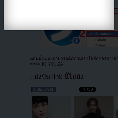
ตอนนี้แฟนๆสามารถติดตามเราได้อีกช่องทางสา
==>>
IG YOUZA
แบ่งปัน link นี้ไปยัง