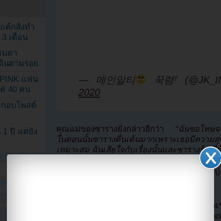
เค้กสั่งทำ
 3 เดือน
รรมดา
ดเดินตามรอย
KPINK แฟน
— 메인알티
꾹럼⁷ (@JK_I
แค่ 40 คน
2020
ระกอบโพสต์
คุณแม่ของซารางยังกล่าวอีกว่า
“ฉันขอโทษจริ
1 ปี แต่ยัง
ในตอนนั้นซารางตื่นเต้นมากเพราะเธอมีความสุ
เหมาะสม ฉันเสียใจกับเรื่องนั้นและซารางร้อง
แปลจาก soompi โดย
Youzab
หากนำออกไปกร
Hotlink ไฟล์ภาพ)
หากไม่ต้องการพลาดข่าวสารอย่างรวดเร็วจาก
ลืมติ๊ก
เลือกเห็นโพสต์ก่อนของเพจ Facebo