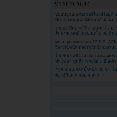
ข่าวล่ามาแรง
บยอนอูซอกเคยเซอร์ไพรส์ไอยูด้วย
พิเศษ แฟนๆเพิ่งสังเกตหลังผ่านมา
ฮายองเปิดประวัติครอบครัวไม่ธ
สืบสายแพทย์ 4 รุ่น แต่ไม่เคยคิ
ดราม่างานครบรอบ 10 ปี BLAC
วิจารณ์หนัก หลังจำกัดผู้ร่วมงาน
ไอยูอัปเดตชีวิตล่าสุด แต่เพลงป
ทำแฟนๆ พูดถึง “จางกีฮา” อีกครั้ง
อีซูฮยอนเผยลดน้ำหนัก 30 กก. ใน 
ต้องสู้กับความอยากอาหาร