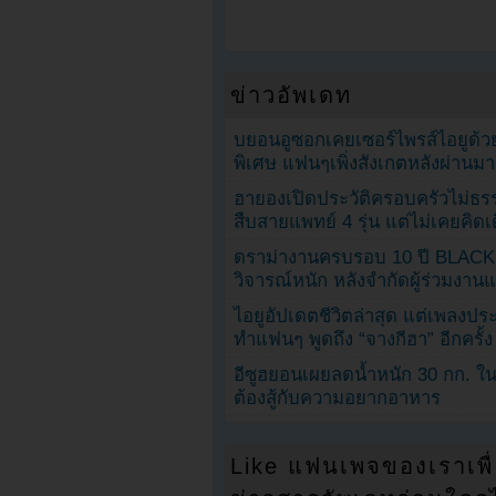
ข่าวอัพเดท
บยอนอูซอกเคยเซอร์ไพรส์ไอยูด้วย
พิเศษ แฟนๆเพิ่งสังเกตหลังผ่านมา
ฮายองเปิดประวัติครอบครัวไม่ธ
สืบสายแพทย์ 4 รุ่น แต่ไม่เคยคิ
ดราม่างานครบรอบ 10 ปี BLAC
วิจารณ์หนัก หลังจำกัดผู้ร่วมงาน
ไอยูอัปเดตชีวิตล่าสุด แต่เพลงป
ทำแฟนๆ พูดถึง “จางกีฮา” อีกครั้ง
อีซูฮยอนเผยลดน้ำหนัก 30 กก. ใน 
ต้องสู้กับความอยากอาหาร
Like แฟนเพจของเราเพื