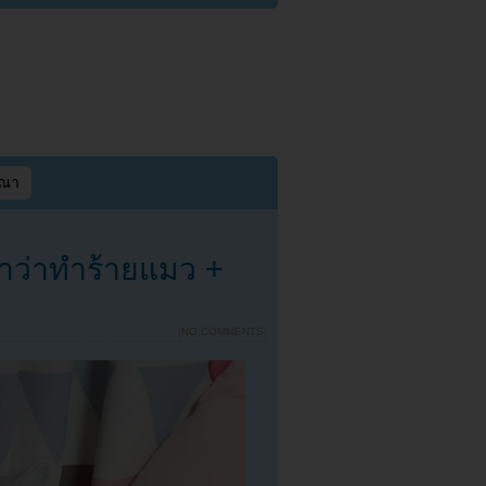
ษณา
าว่าทำร้ายแมว +
{
NO COMMENTS
}