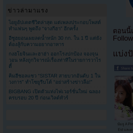
ข่าวล่ามาแรง
ไอยูอัปเดตชีวิตล่าสุด แต่เพลงประกอบโพสต์
ทำแฟนๆ พูดถึง “จางกีฮา” อีกครั้ง
ตอนนี
Follow
อีซูฮยอนเผยลดน้ำหนัก 30 กก. ใน 1 ปี แต่ยัง
ต้องสู้กับความอยากอาหาร
แบ่งปั
กงฮโยจินและฮาฮ่า ออกโรงปกป้อง จองจุน
วอน หลังถูกวิจารณ์เรื่องท่าทีในรายการวาไร
ตี้
คิมฮีชอลแซว “SISTAR สายบวกอันดับ 1 ใน
วงการ” ทำโซยูรีบโต้ “อย่าสร้างข่าวลือ!”
BIGBANG เปิดตัวแท่งไฟเวอร์ชั่นใหม่ ฉลอง
ครบรอบ 20 ปี ก่อนเวิลด์ทัวร์
นัมจู A Pi
Est และคน