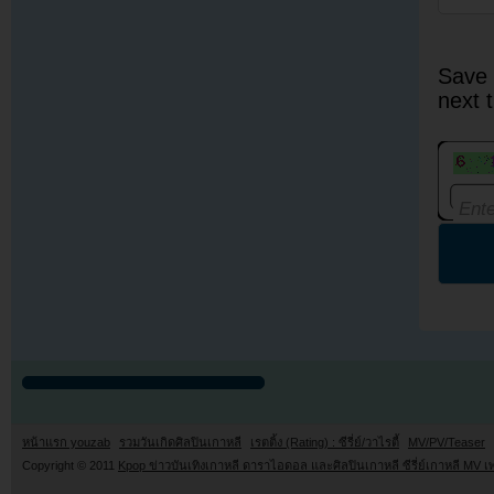
Save 
next 
หน้าแรก youzab
รวมวันเกิดศิลปินเกาหลี
เรตติ้ง (Rating) : ซีรี่ย์/วาไรตี้
MV/PV/Teaser
Copyright © 2011
Kpop ข่าวบันเทิงเกาหลี ดาราไอดอล และศิลปินเกาหลี ซีรี่ย์เกาหลี MV เ