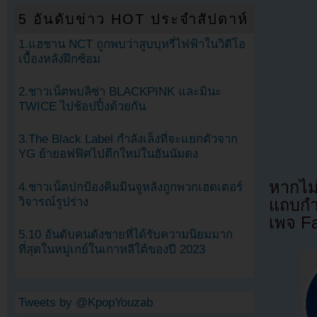
5 อันดับข่าว HOT ประจำสัปดาห์
1.แฮชาน NCT ถูกพบว่าสูบบุหรี่ไฟฟ้าในวิดีโอ
เบื้องหลังฝึกซ้อม
2.ชาวเน็ตพบลิซ่า BLACKPINK และมินะ
TWICE ไปช้อปปิ้งด้วยกัน
3.The Black Label กำลังเล็งที่จะแยกตัวจาก
YG ย้ายอฟฟิศไปตึกใหม่ในฮันนัมดง
หากไม
4.ชาวเน็ตปกป้องคิมมินจูหลังถูกพวกเฮดเตอร์
วิจารณ์รูปร่าง
แถบกำล
เพจ F
5.10 อันดับคนดังชายที่ได้รับความนิยมมาก
ที่สุดในหมู่เกย์ในเกาหลีใต้ของปี 2023
Tweets by @KpopYouzab