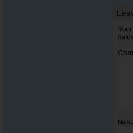
Lea
Your
fiel
Com
Nam