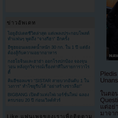
ข่าวอัพเดท
ไอยูอัปเดตชีวิตล่าสุด แต่เพลงประกอบโพสต์
ทำแฟนๆ พูดถึง “จางกีฮา” อีกครั้ง
อีซูฮยอนเผยลดน้ำหนัก 30 กก. ใน 1 ปี แต่ยัง
ต้องสู้กับความอยากอาหาร
กงฮโยจินและฮาฮ่า ออกโรงปกป้อง จองจุน
วอน หลังถูกวิจารณ์เรื่องท่าทีในรายการวาไร
ตี้
Pled
Unans
คิมฮีชอลแซว “SISTAR สายบวกอันดับ 1 ใน
วงการ” ทำโซยูรีบโต้ “อย่าสร้างข่าวลือ!”
ในตอน
BIGBANG เปิดตัวแท่งไฟเวอร์ชั่นใหม่ ฉลอง
Questi
ครบรอบ 20 ปี ก่อนเวิลด์ทัวร์
แต่อย่
มาจาก
Like แฟนเพจของเราเพื่อติดตาม